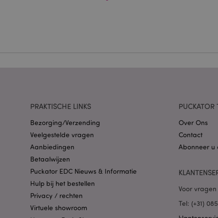
Strikt noodzakelijke
Zonder strikt noodza
Naam
CookieScriptConse
X-Magento-Vary
PRAKTISCHE LINKS
PUCKATOR 
Bezorging/Verzending
Over Ons
Veelgestelde vragen
Contact
mage-cache-storag
Aanbiedingen
Abonneer u 
Betaalwijzen
Puckator EDC Nieuws & Informatie
KLANTENSE
PHPSESSID
Hulp bij het bestellen
Voor vragen 
Privacy / rechten
Tel: (+31) 0
Virtuele showroom
klantenservi