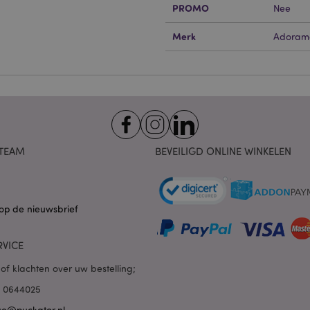
 cookies maken kernfunctionaliteit van de website mogelijk, zoals gebruikersaanmeldin
PROMO
Nee
kelijke cookies kan de website niet goed gebruikt worden.
Merk
Adoram
Provider
/
Vervaldatum
Omschrijving
Domein
nt
1 maand
Deze cookie wordt gebruikt
CookieScript
Script.com-service om de c
.puckator.nl
van bezoekers te onthoude
van Cookie-Script.com is n
correct te werken.
1 dag 16 uur
De X-Magento-Vary-cookie 
Adobe Inc.
het Magento 2-systeem om 
www.puckator.nl
versie van een pagina die d
TEAM
BEVEILIGD ONLINE WINKELEN
aangevraagd, is gewijzigd. 
Privacybeleid van Google
mogelijk om verschillende v
pagina in de cache op te sl
Varnish.
e
1 dag
Deze cookie wordt gebruikt
Adobe Inc.
op de nieuwsbrief
inhoud in de browser te ve
www.puckator.nl
pagina's sneller te laten lad
RVICE
1 dag 16 uur
Cookie gegenereerd door ap
PHP.net
van de PHP-taal. Dit is een 
.www.puckator.nl
algemene doeleinden die w
of klachten over uw bestelling;
variabelen van gebruikersse
onderhouden. Het is norma
85 0644025
willekeurig gegenereerd nu
wordt gebruikt, kan specifiek
ce@puckator.nl