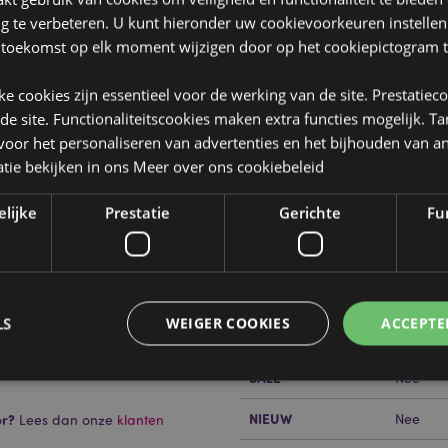
ng te verbeteren. U kunt hieronder uw cookievoorkeuren instelle
 toekomst op elk moment wijzigen door op het cookiepictogram t
jke cookies zijn essentieel voor de werking van de site. Prestatiec
 de site. Functionaliteitscookies maken extra functies mogelijk. T
oor het personaliseren van advertenties en het bijhouden van an
tie bekijken in ons
Meer over ons cookiebeleid
Product eigenschappen
Meer
elijke
Prestatie
Gerichte
Fun
Afmetingen
Hoogte 
informatie
goed
Barcode
5055071
Hoeveelheid karton
48
LS
WEIGER COOKIES
ACCEPTE
Gewicht (kg)
0.16600
SALE
Nee
NIEUW
or?
Nee
Lees dan onze
klanten
Strikt noodzakelijke
Prestatie
Gerichte
Functionaliteits