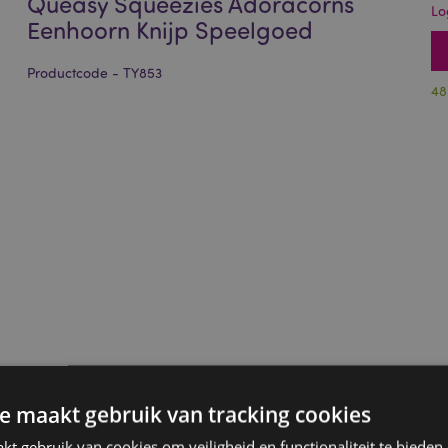
Queasy Squeezies Adoracorns
Lo
Eenhoorn Knijp Speelgoed
Productcode - TY853
48
e maakt gebruik van tracking cookies
t gebruik van cookies om veiligheid en functionaliteit te bieden