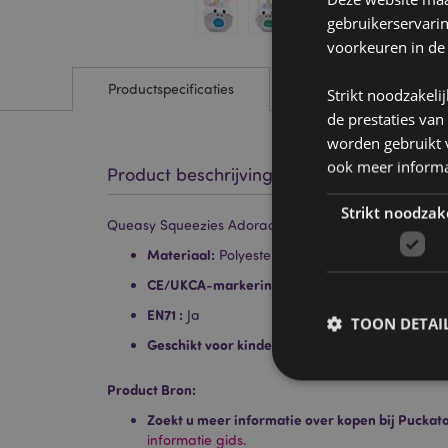
gebruikerservari
voorkeuren in de
Productspecificaties
Strikt noodzakeli
de prestaties van
worden gebruikt v
ook meer informa
Product beschrijving
Strikt noodzak
Queasy Squeezies Adoracorns Eenhoorn Knijp Speel
Materiaal:
Polyester en polyacrylaat kralen
CE/UKCA-markering:
ja
EN71 :
Ja
TOON DETAI
Geschikt voor kinderen:
0+
Product Bron:
Zoekt u meer informatie over kopen bij Puckat
informatie gids.