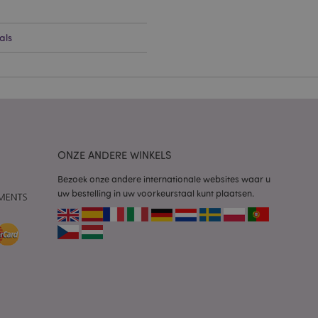
g en accountbeheer.
als
 door de Cookie-
ookievoorkeuren
n. De cookie-banner
oodzakelijk om
wordt gebruikt door
te markeren dat de
oor een gebruiker is
ONZE ANDERE WINKELS
Het maakt het
ersies van dezelfde
Bezoek onze andere internationale websites waar u
aan, bijvoorbeeld
uw bestelling in uw voorkeurstaal kunt plaatsen.
 om het cachen van
rgemakkelijken om
en.
plicaties op basis
identificator voor
ordt gebruikt om
ssies te
al gesproken een
mmer, hoe het
 zijn voor de site,