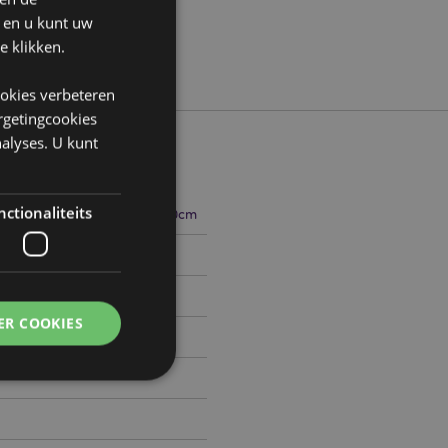
n en u kunt uw
e klikken.
ookies verbeteren
argetingcookies
alyses. U kunt
ctionaliteits
10cm Breedte 8cm Diepte 10cm
781940
ER COOKIES
0