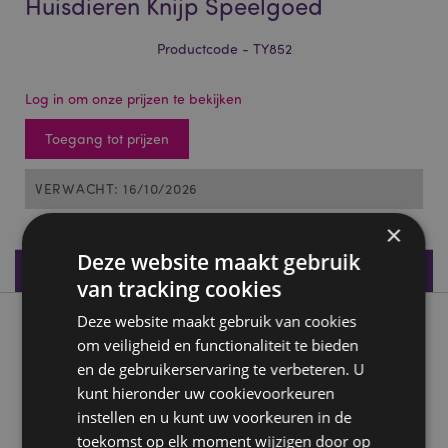
Huisdieren Knijp Speelgoed
Productcode - TY852
Log in om onze prijzen te bekijken
Toegang tot prijzen
VERWACHT: 16/10/2026
×
Deze website maakt gebruik
Productspecificaties
van tracking cookies
Deze website maakt gebruik van cookies
Product beschrijving
om veiligheid en functionaliteit te bieden
en de gebruikerservaring te verbeteren. U
Queasy Squeezies Adoramals Huisdieren Knijp Speelgoed
kunt hieronder uw cookievoorkeuren
Materiaal:
Polyester en polyacrylaat kralen
instellen en u kunt uw voorkeuren in de
toekomst op elk moment wijzigen door op
CE/UKCA-markering:
ja