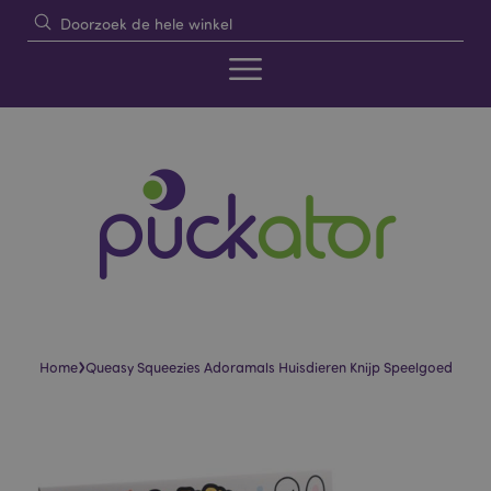
›
Home
Queasy Squeezies Adoramals Huisdieren Knijp Speelgoed
Skip
Skip
to
to
the
the
end
beginning