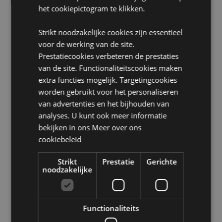
het cookiepictogram te klikken.
EN71 :
Ja
Geschikt voor kinderen:
0+
Strikt noodzakelijke cookies zijn essentieel
voor de werking van de site.
Product Bron:
Prestatiecookies verbeteren de prestaties
Zoekt u meer informatie over kopen bij Puckator?
van de site. Functionaliteitscookies maken
Lees dan onze
klanten informatie gids.
extra functies mogelijk. Targetingcookies
worden gebruikt voor het personaliseren
van advertenties en het bijhouden van
Product eigenschappen
analyses. U kunt ook meer informatie
Meer
Hoogte 7cm Breedte 8cm Diepte 7cm
bekijken in ons
Meer over ons
informatie
5055071781933
cookiebeleid
48
0.165000
Strikt
Prestatie
Gerichte
noodzakelijke
Nee
Nee
Nee
Functionaliteits
Adoramals