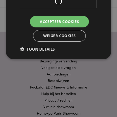
ACCEPTEER COOKIES
WEIGER COOKIES
TOON DETAILS
PRAKTISCHE LINKS
Bezorging/Verzending
Veelgestelde vragen
Strikt noodzakelijke
Prestatie
Gerichte
Aanbiedingen
Functionaliteits
Betaalwijzen
Strikt noodzakelijke cookies maken
Puckator EDC Nieuws & Informatie
kernfunctionaliteit van de website mogelijk, zoals
Hulp bij het bestellen
gebruikersaanmelding en accountbeheer. Zonder
strikt noodzakelijke cookies kan de website niet
Privacy / rechten
goed gebruikt worden.
Virtuele showroom
Provider
/
Homexpo Paris Showroom
Naam
Verv
Domein