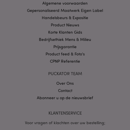
Algemene voorwaarden
CookieScriptConsent
1 
CookieScript
Gepersonaliseerd Maatwerk Eigen Label
.puckator.nl
Handelsbeurs & Expositie
Product Nieuws
Korte Klanten Gids
Bedrijfsethiek Mens & Milieu
Prijsgarantie
X-Magento-Vary
1 dag
Adobe Inc.
www.puckator.nl
Product feed & Foto's
CPNP Referentie
Privacybeleid van
Google
PUCKATOR TEAM
Over Ons
Contact
mage-cache-storage
1
Adobe Inc.
Abonneer u op de nieuwsbrief
www.puckator.nl
KLANTENSERVICE
Voor vragen of klachten over uw bestelling;
PHPSESSID
1 dag
PHP.net
.www.puckator.nl