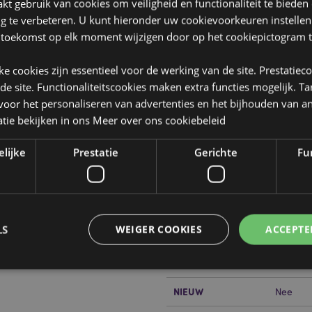
t gebruik van cookies om veiligheid en functionaliteit te bieden
ng te verbeteren. U kunt hieronder uw cookievoorkeuren instelle
 toekomst op elk moment wijzigen door op het cookiepictogram t
jke cookies zijn essentieel voor de werking van de site. Prestatiec
 de site. Functionaliteitscookies maken extra functies mogelijk. T
oor het personaliseren van advertenties en het bijhouden van an
tie bekijken in ons
Meer over ons cookiebeleid
Product eigenschappen
Meer
Afmetingen
Hoogte 
elijke
Prestatie
Gerichte
Fun
informatie
Barcode
5055071
Hoeveelheid karton
18
LS
WEIGER COOKIES
ACCEPTE
Gewicht (kg)
0.64500
SALE
Nee
NIEUW
Nee
Strikt noodzakelijke
Prestatie
Gerichte
Functionaliteits