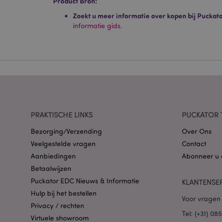
Product Bron:
Strikt noodzakelijke
Zoekt u meer informatie over kopen bij Puckat
Zonder strikt noodza
informatie gids.
Naam
CookieScriptConse
X-Magento-Vary
PRAKTISCHE LINKS
PUCKATOR 
Bezorging/Verzending
Over Ons
Veelgestelde vragen
Contact
mage-cache-storag
Aanbiedingen
Abonneer u 
Betaalwijzen
PHPSESSID
Puckator EDC Nieuws & Informatie
KLANTENSE
Hulp bij het bestellen
Voor vragen 
Privacy / rechten
Tel: (+31) 0
Virtuele showroom