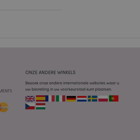
g en accountbeheer.
 door de Cookie-
ookievoorkeuren
n. De cookie-banner
oodzakelijk om
wordt gebruikt door
te markeren dat de
oor een gebruiker is
ONZE ANDERE WINKELS
Het maakt het
ersies van dezelfde
aan, bijvoorbeeld
Bezoek onze andere internationale websites waar u
uw bestelling in uw voorkeurstaal kunt plaatsen.
 om het cachen van
rgemakkelijken om
en.
plicaties op basis
identificator voor
ordt gebruikt om
ssies te
al gesproken een
mmer, hoe het
 zijn voor de site,