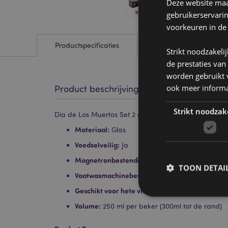
Deze website maak
gebruikerservari
voorkeuren in de
Productspecificaties
Strikt noodzakeli
de prestaties van
worden gebruikt v
ook meer informa
Product beschrijving
Strikt noodzak
Dia de Los Muertos Set 2 glazen Drinkglazen 250ml
Materiaal:
Glas
Voedselveilig:
Ja
Magnetronbestendig:
Nee
TOON DETAI
Vaatwasmachinebestendig:
Nee
Geschikt voor hete vloeistoffen:
Nee
Volume:
250 ml per beker (300ml tot de rand)