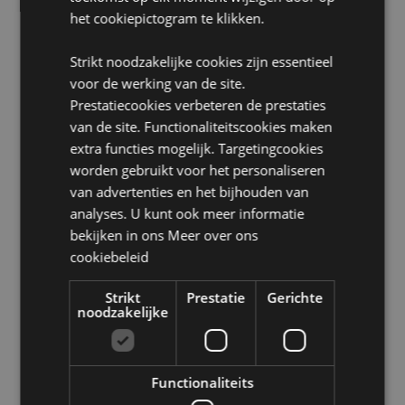
EN71:
Ja
het cookiepictogram te klikken.
Nietjesgrootte:
Deze nietmachine gebruikt kleine
nietjes van maat nr. 10.
Strikt noodzakelijke cookies zijn essentieel
Nietjes inbegrepen:
Nee
voor de werking van de site.
Prestatiecookies verbeteren de prestaties
Product Bron:
van de site. Functionaliteitscookies maken
Zoekt u meer informatie over kopen bij Puckator?
extra functies mogelijk. Targetingcookies
Lees dan onze
klanten informatie gids.
worden gebruikt voor het personaliseren
van advertenties en het bijhouden van
analyses. U kunt ook meer informatie
Product eigenschappen
bekijken in ons
Meer over ons
Meer
Hoogte 5.5cm Breedte 8.5cm Diepte 2cm
cookiebeleid
informatie
5055071510380
Strikt
Prestatie
Gerichte
144
noodzakelijke
0.068000
Nee
Nee
Functionaliteits
Nee