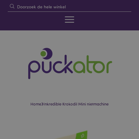
›
Home
Inkredible Krokodil Mini nietmachine
Skip
Skip
to
to
the
the
end
beginning