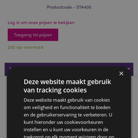
Productcode - STA400
Log in om onze prijzen te bekijken
Toegang tot prijzen
202 op voorraad
Productspecificaties
×
Deze website maakt gebruik
Product beschrijving
van tracking cookies
Deze website maakt gebruik van cookies
Inkredible Krokodil Mini nietmachine
om veiligheid en functionaliteit te bieden
Materiaal:
PVC, roestvrij staal
en de gebruikerservaring te verbeteren. U
CE/UKCA-keurmerk:
kunt hieronder uw cookievoorkeuren
Ja
instellen en u kunt uw voorkeuren in de
Niet geschikt voor:
0 - 3 jaar
toekomst op elk moment wijzigen door op