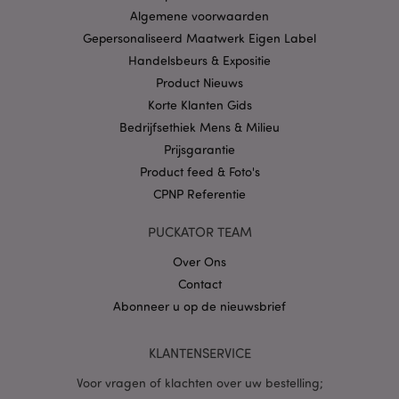
Algemene voorwaarden
CookieScriptConsent
1 
CookieScript
Gepersonaliseerd Maatwerk Eigen Label
.puckator.nl
Handelsbeurs & Expositie
Product Nieuws
Korte Klanten Gids
Bedrijfsethiek Mens & Milieu
Prijsgarantie
X-Magento-Vary
1 dag
Adobe Inc.
www.puckator.nl
Product feed & Foto's
CPNP Referentie
Privacybeleid van
Google
PUCKATOR TEAM
Over Ons
Contact
mage-cache-storage
1
Adobe Inc.
Abonneer u op de nieuwsbrief
www.puckator.nl
KLANTENSERVICE
Voor vragen of klachten over uw bestelling;
PHPSESSID
1 dag
PHP.net