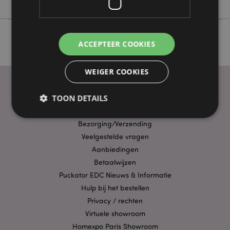
ACCEPTEER COOKIES
WEIGER COOKIES
TOON DETAILS
PRAKTISCHE LINKS
Bezorging/Verzending
Veelgestelde vragen
Strikt noodzakelijke
Prestatie
Gerichte
Aanbiedingen
Functionaliteits
Betaalwijzen
Strikt noodzakelijke cookies maken
Puckator EDC Nieuws & Informatie
kernfunctionaliteit van de website mogelijk, zoals
Hulp bij het bestellen
gebruikersaanmelding en accountbeheer. Zonder
strikt noodzakelijke cookies kan de website niet
Privacy / rechten
goed gebruikt worden.
Virtuele showroom
Provider
/
Naam
Verv
Homexpo Paris Showroom
Domein