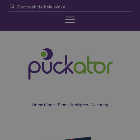
›
Home
Space Team Highlighter (6 kleuren)
Skip
Skip
to
to
the
the
end
beginning