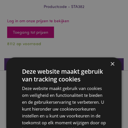
Productcode - STA382
Log in om onze prijzen te bekijken
Toegang tot prijzen
8112 op voorraad
×
Productspecificaties
Deze website maakt gebruik
van tracking cookies
Product beschrijving
Deze website maakt gebruik van cookies
om veiligheid en functionaliteit te bieden
Space Team Highlighter (6 kleuren)
en de gebruikerservaring te verbeteren. U
Materiaal:
Plastic (ABS)
kunt hieronder uw cookievoorkeuren
CE/UKCA keurmerk:
ja
instellen en u kunt uw voorkeuren in de
Niet geschikt voor:
0 - 3 jaar
toekomst op elk moment wijzigen door op