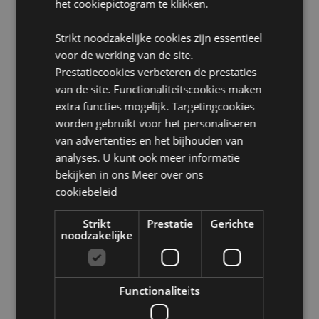
het cookiepictogram te klikken.
EN71:
Ja
Beschikbare kleuren:
roze, oranje, geel, groen,
Strikt noodzakelijke cookies zijn essentieel
turquoise, paars
voor de werking van de site.
Prestatiecookies verbeteren de prestaties
Product Bron:
van de site. Functionaliteitscookies maken
Zoekt u meer informatie over kopen bij Puckator?
extra functies mogelijk. Targetingcookies
Lees dan onze
klanten informatie gids.
worden gebruikt voor het personaliseren
van advertenties en het bijhouden van
Product eigenschappen
analyses. U kunt ook meer informatie
bekijken in ons
Meer over ons
Meer
Hoogte 7cm Breedte 2cm Diepte 2cm
informatie
cookiebeleid
5055071507632
720
Strikt
Prestatie
Gerichte
0.019000
noodzakelijke
Ja
Nee
Functionaliteits
Nee