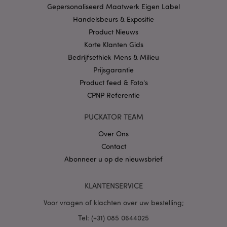
Gepersonaliseerd Maatwerk Eigen Label
CookieScriptConsent
1 
CookieScript
.puckator.nl
Handelsbeurs & Expositie
Product Nieuws
Korte Klanten Gids
Bedrijfsethiek Mens & Milieu
Prijsgarantie
X-Magento-Vary
1 dag
Adobe Inc.
Product feed & Foto's
www.puckator.nl
CPNP Referentie
Privacybeleid van
PUCKATOR TEAM
Google
Over Ons
Contact
Abonneer u op de nieuwsbrief
mage-cache-storage
1
Adobe Inc.
www.puckator.nl
KLANTENSERVICE
Voor vragen of klachten over uw bestelling;
PHPSESSID
1 dag
PHP.net
Tel: (+31) 085 0644025
.www.puckator.nl