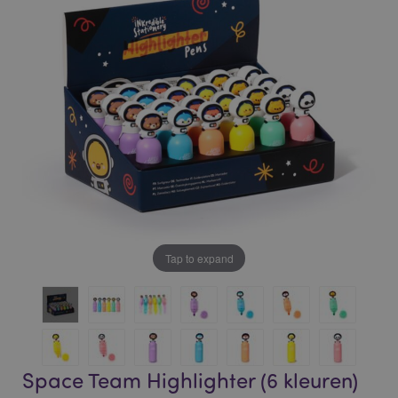
of
of
the
the
images
images
gallery
gallery
Tap to expand
Space Team Highlighter (6 kleuren)