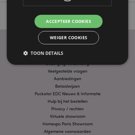
ACCEPTEER COOKIES
WEIGER COOKIES
TOON DETAILS
PRAKTISCHE LINKS
Bezorging/Verzending
Veelgestelde vragen
Strikt noodzakelijke
Prestatie
Gerichte
Aanbiedingen
Functionaliteits
Betaalwijzen
Puckator EDC Nieuws & Informatie
Strikt noodzakelijke cookies maken
Hulp bij het bestellen
kernfunctionaliteit van de website mogelijk, zoals
gebruikersaanmelding en accountbeheer. Zonder
Privacy / rechten
strikt noodzakelijke cookies kan de website niet
goed gebruikt worden.
Virtuele showroom
Homexpo Paris Showroom
Provider
/
Naam
Verv
Domein
Algemene voorwaarden