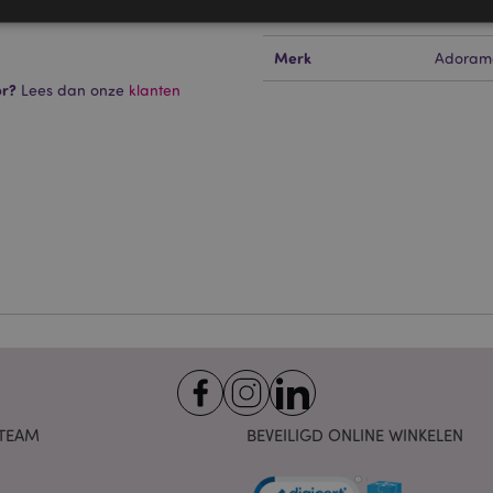
top om de punt vrij te geven.
PROMO
Nee
Merk
Adoram
Strikt noodzakelijke
Prestatie
Gerichte
Functionaliteits
or?
Lees dan onze
klanten
 cookies maken kernfunctionaliteit van de website mogelijk, zoals gebruikersaanmeldin
kelijke cookies kan de website niet goed gebruikt worden.
Provider
/
Vervaldatum
Omschrijving
Domein
nt
1 maand
Deze cookie wordt gebruikt
CookieScript
Script.com-service om de c
.puckator.nl
van bezoekers te onthoude
van Cookie-Script.com is n
correct te werken.
1 dag 16 uur
De X-Magento-Vary-cookie 
Adobe Inc.
het Magento 2-systeem om 
www.puckator.nl
versie van een pagina die d
aangevraagd, is gewijzigd. 
Privacybeleid van Google
mogelijk om verschillende v
pagina in de cache op te sl
Varnish.
e
1 dag
Deze cookie wordt gebruikt
Adobe Inc.
TEAM
BEVEILIGD ONLINE WINKELEN
inhoud in de browser te ve
www.puckator.nl
pagina's sneller te laten lad
1 dag 16 uur
Cookie gegenereerd door ap
PHP.net