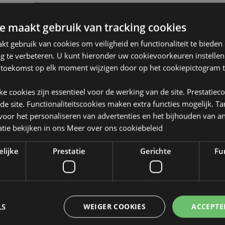
e maakt gebruik van tracking cookies
t gebruik van cookies om veiligheid en functionaliteit te bieden
ng te verbeteren. U kunt hieronder uw cookievoorkeuren instelle
 toekomst op elk moment wijzigen door op het cookiepictogram t
Product eigenschappen
jke cookies zijn essentieel voor de werking van de site. Prestatiec
Meer
 de site. Functionaliteitscookies maken extra functies mogelijk. T
Afmetingen
Hoogte 
informatie
oor het personaliseren van advertenties en het bijhouden van an
tie bekijken in ons
Meer over ons cookiebeleid
Barcode
Grafiet
505507
Hoeveelheid karton
720
elijke
Prestatie
Gerichte
Fun
Gewicht (kg)
0.02300
maakt van isostatisch druk
SALE
Nee
at er enkel een klein beetje op
LS
WEIGER COOKIES
ACCEPTE
 potlood zo'n lang leven heeft.
NIEUW
Nee
ij een normale potlood. Dit