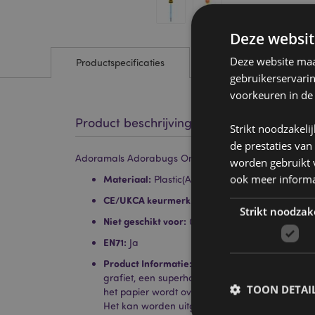
Deze websit
Deze website maak
Productspecificaties
gebruikerservari
voorkeuren in de
Product beschrijving
Strikt noodzakeli
de prestaties van
Adoramals Adorabugs Oneindig Potlood
worden gebruikt v
ook meer informa
Materiaal:
Plastic(ABS) en Isostatisch Pressure 
CE/UKCA keurmerk:
Ja
Strikt noodzak
Niet geschikt voor:
0 - 3 jaar
EN71:
Ja
Product Informatie:
Oneindige potloden zijn ge
grafiet, een superhard grafiet dat zo hard is d
TOON DETAI
het papier wordt overgebracht, vandaar dat de
Het kan worden uitgegumd met een gum zoals b