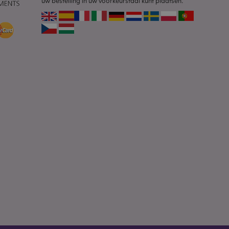
uw bestelling in uw voorkeurstaal kunt plaatsen.
identificator voor
ordt gebruikt om
ssies te
al gesproken een
mmer, hoe het
 zijn voor de site,
s het behouden van
en gebruiker tussen
ctiveert het
che-opslag.
erwijderd door de
de Admin de lokale
ewaarde in op true.
een noodzakelijke
neer deze wordt
e risicoanalyse.
 om het cachen van
rgemakkelijken om
en.
dere meldingen bij
n getoond, zoals
icht en
. Het bericht wordt
dat het aan de