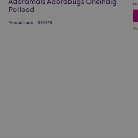
Adoramals Adorabugs Oneindig
Lo
Potlood
Productcode - STA370
42