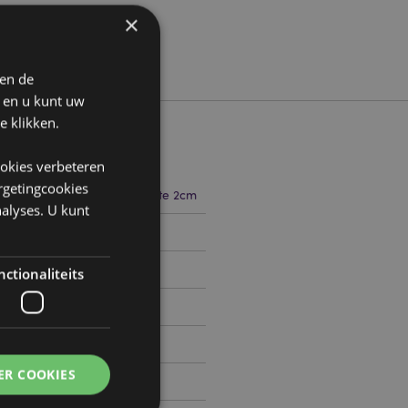
×
 en de
n en u kunt uw
e klikken.
ookies verbeteren
argetingcookies
15cm Breedte 2.5-3cm Diepte 2cm
alyses. U kunt
1504860
ctionaliteits
0
ER COOKIES