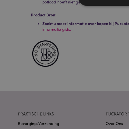
potlood hoeft niet geslepen te worden. Klik de 
Product Bron:
Zoekt u meer informatie over kopen bij Puckat
Strikt noodzakelijke
informatie gids.
Zonder strikt noodza
Naam
CookieScriptConse
X-Magento-Vary
mage-cache-storag
PRAKTISCHE LINKS
PUCKATOR 
Bezorging/Verzending
Over Ons
PHPSESSID