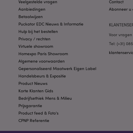
Veelgestelde vragen
Contact
Aanbiedingen
Abonneer u 
Betaalwijzen
Puckator EDC Nieuws & Informatie
KLANTENSE
Hulp bij het bestellen
Voor vragen 
Privacy / rechten
Tel: (+31) 0
mage-cache-sessid
Virtuele showroom
klantenservi
Homexpo Paris Showroom
Algemene voorwaarden
Gepersonaliseerd Maatwerk Eigen Label
_GRECAPTCHA
Handelsbeurs & Expositie
Product Nieuws
form_key
Korte Klanten Gids
Bedrijfsethiek Mens & Milieu
mage-messages
Prijsgarantie
Product feed & Foto's
CPNP Referentie