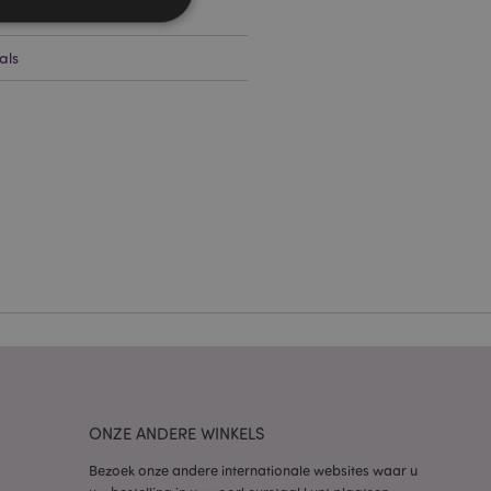
als
g en accountbeheer.
 door de Cookie-
ookievoorkeuren
n. De cookie-banner
oodzakelijk om
wordt gebruikt door
te markeren dat de
oor een gebruiker is
Het maakt het
ersies van dezelfde
aan, bijvoorbeeld
 om het cachen van
ONZE ANDERE WINKELS
rgemakkelijken om
en.
Bezoek onze andere internationale websites waar u
plicaties op basis