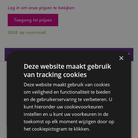
Log in om onze prijzen te bekijken
Toegang tot prijzen
3828 op voorraad
Productspecificaties
×
Deze website maakt gebruik
Product beschrijving
van tracking cookies
Deze website maakt gebruik van cookies
Hondenroedel Make Up Spons
om veiligheid en functionaliteit te bieden
Materiaal:
Polyurethaan
en de gebruikerservaring te verbeteren. U
kunt hieronder uw cookievoorkeuren
Product Bron:
instellen en u kunt uw voorkeuren in de
Zoekt u meer informatie over kopen bij Puckator?
toekomst op elk moment wijzigen door op
Lees dan onze
klanten informatie gids.
het cookiepictogram te klikken.