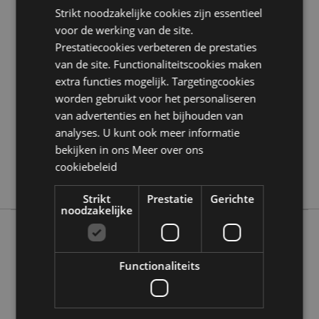
Strikt noodzakelijke cookies zijn essentieel
Product eigenschappen
voor de werking van de site.
Meer
Hoogte 5.5cm Breedte 4cm Diepte 4cm
Prestatiecookies verbeteren de prestaties
informatie
5055071755880
van de site. Functionaliteitscookies maken
extra functies mogelijk. Targetingcookies
144
worden gebruikt voor het personaliseren
0.022000
van advertenties en het bijhouden van
Nee
analyses. U kunt ook meer informatie
Nee
bekijken in ons
Meer over ons
Nee
cookiebeleid
Dog Squad
Strikt
Prestatie
Gerichte
noodzakelijke
Meer van deze lijn
Functionaliteits