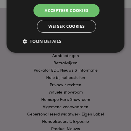
ACCEPTEER COOKIES
WEIGER COOKIES
PRAKTISCHE LINKS
TOON DETAILS
Bezorging/Verzending
Veelgestelde vragen
Aanbiedingen
Betaalwijzen
Strikt noodzakelijke
Prestatie
Gerichte
Puckator EDC Nieuws & Informatie
Functionaliteits
Hulp bij het bestellen
Strikt noodzakelijke cookies maken
Privacy / rechten
kernfunctionaliteit van de website mogelijk, zoals
Virtuele showroom
gebruikersaanmelding en accountbeheer. Zonder
strikt noodzakelijke cookies kan de website niet
Homexpo Paris Showroom
goed gebruikt worden.
Algemene voorwaarden
Provider
/
Naam
Verv
Gepersonaliseerd Maatwerk Eigen Label
Domein
Handelsbeurs & Expositie
CookieScriptConsent
1 
CookieScript
Product Nieuws
.puckator.nl