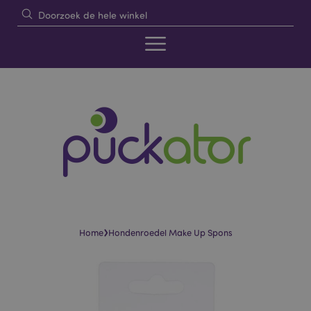
›
Home
Hondenroedel Make Up Spons
Skip
Skip
to
to
the
the
end
beginning