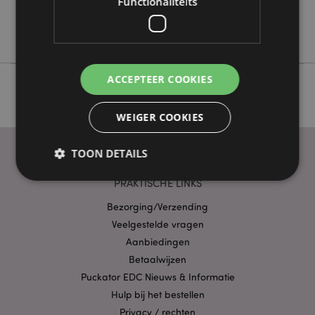
Functionaliteits
Nee
Beans & Co Cats
ACCEPTEER COOKIES
WEIGER COOKIES
TOON DETAILS
PRAKTISCHE LINKS
Bezorging/Verzending
Strikt noodzakelijke
Prestatie
Gerichte
Veelgestelde vragen
Functionaliteits
Aanbiedingen
Strikt noodzakelijke cookies maken
Betaalwijzen
kernfunctionaliteit van de website mogelijk, zoals
Puckator EDC Nieuws & Informatie
gebruikersaanmelding en accountbeheer. Zonder
strikt noodzakelijke cookies kan de website niet
Hulp bij het bestellen
goed gebruikt worden.
Privacy / rechten