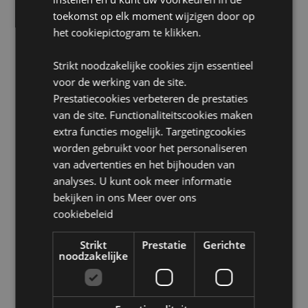
Vaatwasserbestendig:
nee
toekomst op elk moment wijzigen door op
Magnetronbestendig:
nee
het cookiepictogram te klikken.
Set bevat:
1 zout- en 1 peperstrooier
Toegang:
Strikt noodzakelijke cookies zijn essentieel
elke pot kan worden gevuld via een
rubberen stop aan de onderkant.
voor de werking van de site.
Prestatiecookies verbeteren de prestaties
Product Bron:
van de site. Functionaliteitscookies maken
Zoekt u meer informatie over kopen bij Puckator?
extra functies mogelijk. Targetingcookies
Lees dan onze
klanten informatie gids.
worden gebruikt voor het personaliseren
van advertenties en het bijhouden van
analyses. U kunt ook meer informatie
Product eigenschappen
bekijken in ons
Meer over ons
Meer
Hoogte 6.5cm Breedte 6cm Diepte 8.5cm
cookiebeleid
informatie
5056848204709
Strikt
Prestatie
Gerichte
72
noodzakelijke
0.185000
Nee
Nee