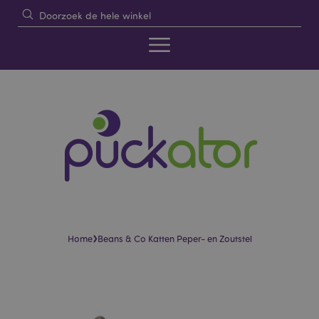
›
Home
Beans & Co Katten Peper- en Zoutstel
Skip
Skip
to
to
the
the
end
beginning