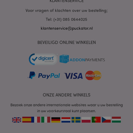
KLANTENSERVICE
PHPSESSID
1 dag
PHP.net
.www.puckator.nl
Voor vragen of klachten over uw bestelling;
Tel: (+31) 085 0644025
klantenservice@puckator.nl
BEVEILIGD ONLINE WINKELEN
mage-cache-sessid
1
Adobe Inc.
www.puckator.nl
ONZE ANDERE WINKELS
Bezoek onze andere internationale websites waar u uw bestelling
in uw voorkeurstaal kunt plaatsen.
_GRECAPTCHA
6 m
Google LLC
www.google.com