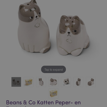
of
of
the
the
images
images
gallery
gallery
Tap to expand
Beans & Co Katten Peper- en