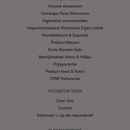
Provider
/
Naam
Verv
Virtuele showroom
Domein
Homexpo Paris Showroom
CookieScriptConsent
1 
CookieScript
.puckator.nl
Algemene voorwaarden
Gepersonaliseerd Maatwerk Eigen Label
Handelsbeurs & Expositie
Product Nieuws
Korte Klanten Gids
X-Magento-Vary
1 dag
Bedrijfsethiek Mens & Milieu
Adobe Inc.
www.puckator.nl
Prijsgarantie
Product feed & Foto's
Privacybeleid van
CPNP Referentie
Google
PUCKATOR TEAM
Over Ons
mage-cache-storage
1
Adobe Inc.
Contact
www.puckator.nl
Abonneer u op de nieuwsbrief