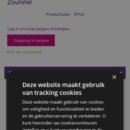
Zoutstel
Productcode - SP123
Log in om onze prijzen te bekijken
Toegang tot prijzen
670 op voorraad
Productspecificaties
×
Deze website maakt gebruik
Product beschrijving
van tracking cookies
Deze website maakt gebruik van cookies
Beans & Co Katten Peper- en Zoutstel
om veiligheid en functionaliteit te bieden
Materiaal:
keramiek (dolomiet)
en de gebruikerservaring te verbeteren. U
Voedselveilig:
kunt hieronder uw cookievoorkeuren
ja
instellen en u kunt uw voorkeuren in de