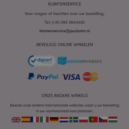
KLANTENSERVICE
Voor vragen of klachten over uw bestelling;
mage-cache-sessid
1
Adobe Inc.
www.puckator.nl
Tel: (+31) 085 0644025
klantenservice@puckator.nl
BEVEILIGD ONLINE WINKELEN
_GRECAPTCHA
6 m
Google LLC
www.google.com
form_key
1 dag
Adobe Inc.
.www.puckator.nl
ONZE ANDERE WINKELS
Bezoek onze andere internationale websites waar u uw bestelling
in uw voorkeurstaal kunt plaatsen.
mage-messages
1 dag
Adobe Inc.
www.puckator.nl