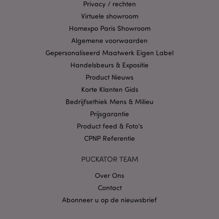
Privacy / rechten
Virtuele showroom
Privacybeleid van
Homexpo Paris Showroom
Google
Algemene voorwaarden
Gepersonaliseerd Maatwerk Eigen Label
Handelsbeurs & Expositie
mage-cache-storage
1
Adobe Inc.
Product Nieuws
www.puckator.nl
Korte Klanten Gids
Bedrijfsethiek Mens & Milieu
Prijsgarantie
PHPSESSID
1 dag
PHP.net
Product feed & Foto's
.www.puckator.nl
CPNP Referentie
PUCKATOR TEAM
Over Ons
Contact
Abonneer u op de nieuwsbrief