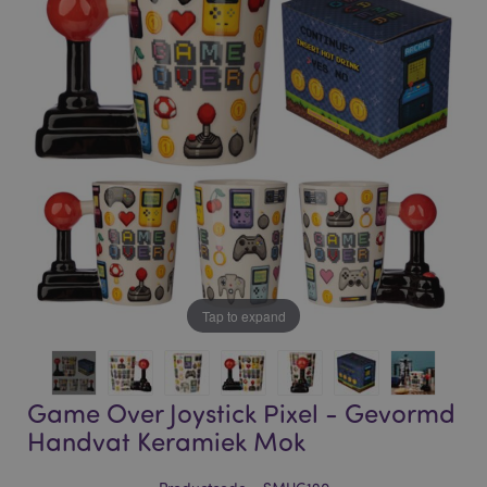
of
of
the
the
images
images
gallery
gallery
Tap to expand
Game Over Joystick Pixel - Gevormd
Handvat Keramiek Mok