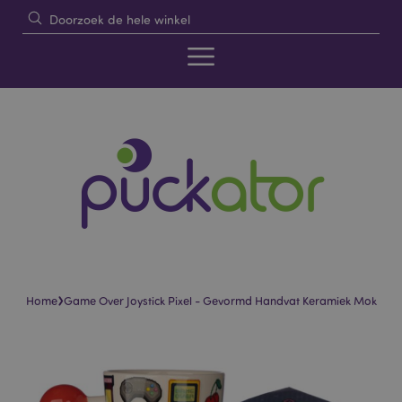
›
Home
Game Over Joystick Pixel - Gevormd Handvat Keramiek Mok
Skip
Skip
to
to
the
the
end
beginning