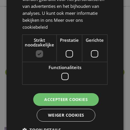
van advertenties en het bijhouden van
analyses. U kunt ook meer informatie
bekijken in ons
Meer over ons
Meer van deze lijn
cookiebeleid
Strikt
Prestatie
Gerichte
noodzakelijke
Functionaliteits
ACCEPTEER COOKIES
WEIGER COOKIES
Relaxeazzz Game Over Rond Reiskussen & Slaapmasker
Ga
TOON DETAILS