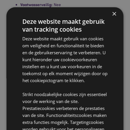
Vaatwasserveilig:
Nee
×
Volume:
400ml
Deze website maakt gebruik
Product Bron:
van tracking cookies
Zoekt u meer informatie over kopen bij Puckator?
Deze website maakt gebruik van cookies
Lees dan onze
klanten informatie gids.
om veiligheid en functionaliteit te bieden
en de gebruikerservaring te verbeteren. U
Product eigenschappen
kunt hieronder uw cookievoorkeuren
instellen en u kunt uw voorkeuren in de
Meer
Hoogte 11cm Breedte 14cm Diepte 8.5cm
toekomst op elk moment wijzigen door op
informatie
5055071741890
het cookiepictogram te klikken.
24
0.401000
Strikt noodzakelijke cookies zijn essentieel
Nee
voor de werking van de site.
Nee
Prestatiecookies verbeteren de prestaties
van de site. Functionaliteitscookies maken
Nee
extra functies mogelijk. Targetingcookies
Game Over
worden gebruikt voor het personaliseren