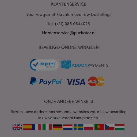
KLANTENSERVICE
Voor vragen of klachten over uw bestelling;
mage-cache-sessid
1
Adobe Inc.
www.puckator.nl
Tel: (+31) 085 0644025
klantenservice@puckator.nl
BEVEILIGD ONLINE WINKELEN
_GRECAPTCHA
6 m
Google LLC
www.google.com
form_key
1 dag
Adobe Inc.
.www.puckator.nl
ONZE ANDERE WINKELS
Bezoek onze andere internationale websites waar u uw bestelling
in uw voorkeurstaal kunt plaatsen.
mage-messages
1 dag
Adobe Inc.
www.puckator.nl