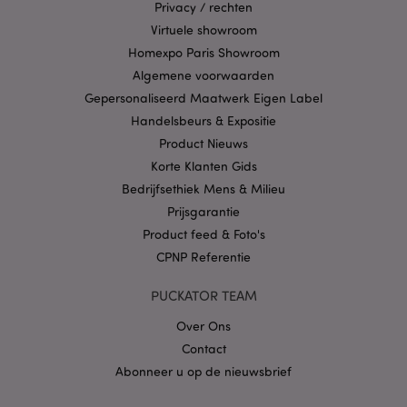
Privacy / rechten
Virtuele showroom
Privacybeleid van
Homexpo Paris Showroom
Google
Algemene voorwaarden
Gepersonaliseerd Maatwerk Eigen Label
Handelsbeurs & Expositie
mage-cache-storage
1
Adobe Inc.
Product Nieuws
www.puckator.nl
Korte Klanten Gids
Bedrijfsethiek Mens & Milieu
Prijsgarantie
PHPSESSID
1 dag
PHP.net
Product feed & Foto's
.www.puckator.nl
CPNP Referentie
PUCKATOR TEAM
Over Ons
Contact
Abonneer u op de nieuwsbrief