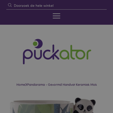
›
Home
Pandarama - Gevormd Handvat Keramiek Mok
Skip
Skip
to
to
the
the
end
beginning