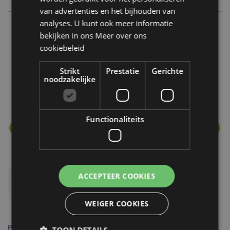
van advertenties en het bijhouden van
analyses. U kunt ook meer informatie
bekijken in ons
Meer over ons
Meer van deze lijn
cookiebeleid
Strikt
Prestatie
Gerichte
noodzakelijke
Functionaliteits
ACCEPTEER COOKIES
WEIGER COOKIES
Pandarama Ondersteboven Keramiek Mok
Pa
TOON DETAILS