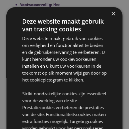
Vaatwasserveilig:
Nee
×
Volume:
400ml
Deze website maakt gebruik
Product Bron:
van tracking cookies
Zoekt u meer informatie over kopen bij Puckator?
Deze website maakt gebruik van cookies
Lees dan onze
klanten informatie gids.
om veiligheid en functionaliteit te bieden
en de gebruikerservaring te verbeteren. U
Product eigenschappen
kunt hieronder uw cookievoorkeuren
instellen en u kunt uw voorkeuren in de
Meer
Hoogte 11cm Breedte 12.5cm Diepte 8.5cm
toekomst op elk moment wijzigen door op
informatie
5055071741203
het cookiepictogram te klikken.
24
0.420000
Strikt noodzakelijke cookies zijn essentieel
Nee
voor de werking van de site.
Nee
Prestatiecookies verbeteren de prestaties
van de site. Functionaliteitscookies maken
Nee
extra functies mogelijk. Targetingcookies
Panda
worden gebruikt voor het personaliseren