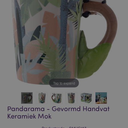
of
of
the
the
images
images
gallery
gallery
Tap to expand
Pandarama - Gevormd Handvat
Keramiek Mok