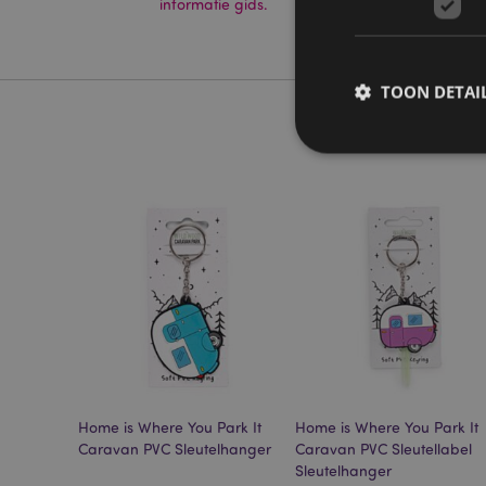
informatie gids.
TOON DETAI
Strikt noodzakelijke
Zonder strikt noodza
Naam
CookieScriptConse
Home is Where You Park It
Home is Where You Park It
X-Magento-Vary
Caravan PVC Sleutelhanger
Caravan PVC Sleutellabel
Sleutelhanger