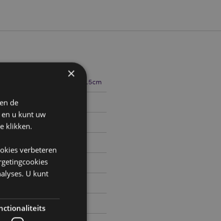
×
11cm Breedte 14cm Diepte 8.5cm
 en de
719950
n en u kunt uw
e klikken.
0
ookies verbeteren
argetingcookies
alyses. U kunt
ctionaliteits