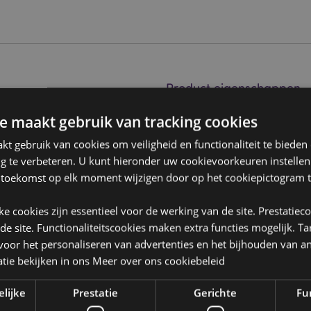
Product eigenschappen
Meer
Afmetingen
Hoogte 
e maakt gebruik van tracking cookies
informatie
t gebruik van cookies om veiligheid en functionaliteit te bieden
Barcode
5055071
ng te verbeteren. U kunt hieronder uw cookievoorkeuren instelle
Hoeveelheid karton
36
 toekomst op elk moment wijzigen door op het cookiepictogram t
Gewicht (kg)
0.44400
jke cookies zijn essentieel voor de werking van de site. Prestatiec
 de site. Functionaliteitscookies maken extra functies mogelijk. T
SALE
Nee
oor het personaliseren van advertenties en het bijhouden van an
NIEUW
Nee
tie bekijken in ons
Meer over ons cookiebeleid
PROMO
Nee
elijke
Prestatie
Gerichte
Fun
or?
Lees dan onze
klanten