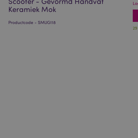
Scooter - Gevormd Handvat
Lo
Keramiek Mok
Productcode - SMUG118
29