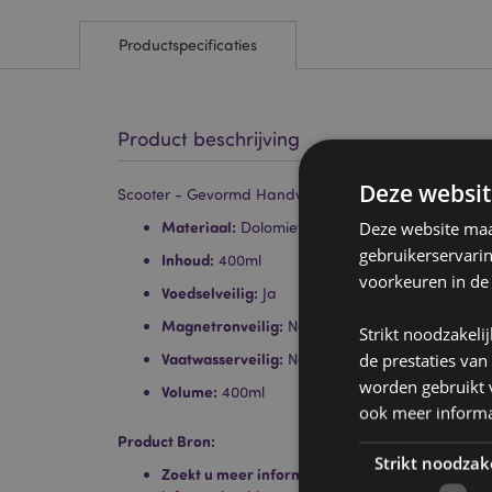
Productspecificaties
Product beschrijving
Deze websit
Scooter - Gevormd Handvat Keramiek Mok
Deze website maak
Materiaal:
Dolomiet Keramiek
gebruikerservari
Inhoud:
400ml
voorkeuren in de
Voedselveilig:
Ja
Magnetronveilig:
Nee
Strikt noodzakeli
de prestaties van
Vaatwasserveilig:
Nee
worden gebruikt v
Volume:
400ml
ook meer informa
Product Bron:
Strikt noodzak
Zoekt u meer informatie over kopen bij Puckat