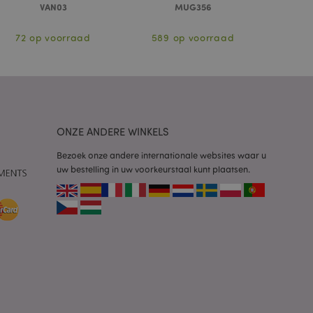
ersies van dezelfde
VAN03
MUG356
aan, bijvoorbeeld
72 op voorraad
589 op voorraad
 om het cachen van
rgemakkelijken om
en.
plicaties op basis
identificator voor
ordt gebruikt om
ssies te
al gesproken een
mmer, hoe het
ONZE ANDERE WINKELS
 zijn voor de site,
s het behouden van
Bezoek onze andere internationale websites waar u
en gebruiker tussen
uw bestelling in uw voorkeurstaal kunt plaatsen.
ctiveert het
che-opslag.
erwijderd door de
de Admin de lokale
ewaarde in op true.
een noodzakelijke
neer deze wordt
e risicoanalyse.
 om het cachen van
rgemakkelijken om
en.