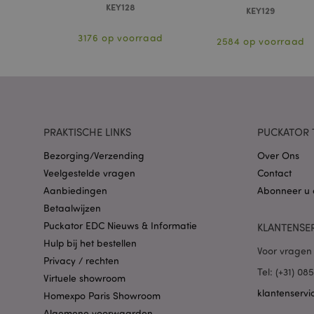
KEY128
KEY129
3176 op voorraad
2584 op voorraad
mage-cache-storag
PHPSESSID
PRAKTISCHE LINKS
PUCKATOR 
Bezorging/Verzending
Over Ons
Veelgestelde vragen
Contact
Aanbiedingen
Abonneer u 
mage-cache-sessid
Betaalwijzen
Puckator EDC Nieuws & Informatie
KLANTENSE
Hulp bij het bestellen
_GRECAPTCHA
Voor vragen 
Privacy / rechten
Tel: (+31) 0
Virtuele showroom
form_key
klantenservi
Homexpo Paris Showroom
Algemene voorwaarden