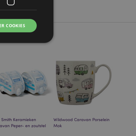
ER COOKIES
g en accountbeheer.
 door de Cookie-
ookievoorkeuren
n. De cookie-banner
oodzakelijk om
 Smith Keramieken
Wildwood Caravan Porselein
wordt gebruikt door
te markeren dat de
avan Peper- en zoutstel
Mok
oor een gebruiker is
Het maakt het