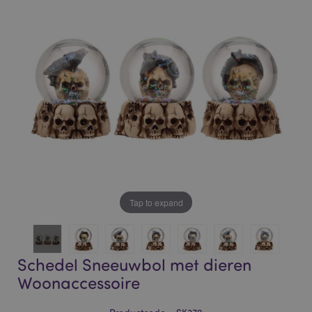
of
of
the
the
images
images
gallery
gallery
Tap to expand
Schedel Sneeuwbol met dieren
Woonaccessoire