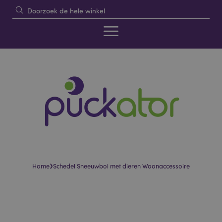
›
Home
Schedel Sneeuwbol met dieren Woonaccessoire
Skip
Skip
to
to
the
the
end
beginning