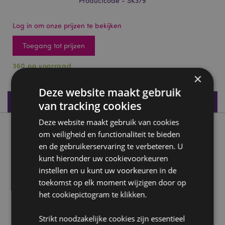
Productcode - SK379
Log in om onze prijzen te bekijken
Toegang tot prijzen
360 op voorraad
×
Deze website maakt gebruik
Productspecificaties
van tracking cookies
Deze website maakt gebruik van cookies
Product beschrijving
om veiligheid en functionaliteit te bieden
en de gebruikerservaring te verbeteren. U
Schedel Sneeuwbol met dieren Woonaccessoire
kunt hieronder uw cookievoorkeuren
instellen en u kunt uw voorkeuren in de
Materiaal:
Kunsthars en glas
toekomst op elk moment wijzigen door op
Seizoen/Feestdag/Gelegenheid:
Halloween
het cookiepictogram te klikken.
Product Bron:
Strikt noodzakelijke cookies zijn essentieel