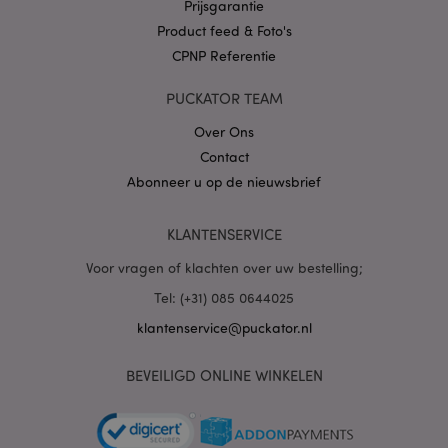
Prijsgarantie
Product feed & Foto's
CPNP Referentie
X-Magento-Vary
1 dag
Adobe Inc.
PUCKATOR TEAM
www.puckator.nl
Over Ons
Privacybeleid van
Contact
Google
Abonneer u op de nieuwsbrief
KLANTENSERVICE
mage-cache-storage
1
Adobe Inc.
Voor vragen of klachten over uw bestelling;
www.puckator.nl
Tel: (+31) 085 0644025
klantenservice@puckator.nl
PHPSESSID
1 dag
PHP.net
.www.puckator.nl
BEVEILIGD ONLINE WINKELEN