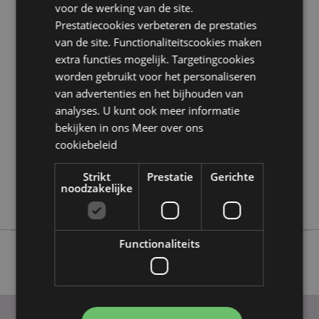
Zoekt u meer informatie over kopen bij Puckator?
voor de werking van de site.
Lees dan onze
klanten informatie gids.
Prestatiecookies verbeteren de prestaties
van de site. Functionaliteitscookies maken
extra functies mogelijk. Targetingcookies
Product eigenschappen
worden gebruikt voor het personaliseren
Meer
Hoogte 8cm Breedte 6.5cm Diepte 6.5cm
van advertenties en het bijhouden van
informatie
5055071789649
analyses. U kunt ook meer informatie
36
bekijken in ons
Meer over ons
0.294000
cookiebeleid
Nee
Strikt
Prestatie
Gerichte
Nee
noodzakelijke
Nee
Functionaliteits