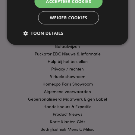
ACCEPTEER COOKIES
PRAKTISCHE LINKS
WEIGER COOKIES
Bezorging/Verzending
Veelgestelde vragen
TOON DETAILS
Aanbiedingen
Betaalwijzen
Puckator EDC Nieuws & Informatie
Strikt noodzakelijke
Prestatie
Gerichte
Hulp bij het bestellen
Functionaliteits
Privacy / rechten
Virtuele showroom
Strikt noodzakelijke cookies maken
kernfunctionaliteit van de website mogelijk, zoals
Homexpo Paris Showroom
gebruikersaanmelding en accountbeheer. Zonder
strikt noodzakelijke cookies kan de website niet
Algemene voorwaarden
goed gebruikt worden.
Gepersonaliseerd Maatwerk Eigen Label
Provider
/
Handelsbeurs & Expositie
Naam
Verv
Domein
Product Nieuws
CookieScriptConsent
1 
CookieScript
Korte Klanten Gids
.puckator.nl
Bedrijfsethiek Mens & Milieu