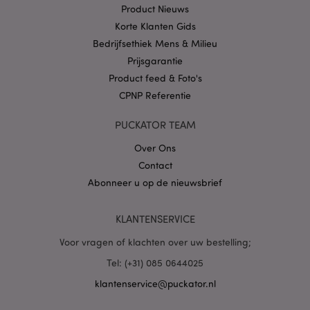
.puckator.nl
Product Nieuws
Korte Klanten Gids
Bedrijfsethiek Mens & Milieu
Prijsgarantie
Product feed & Foto's
X-Magento-Vary
1 dag
Adobe Inc.
CPNP Referentie
www.puckator.nl
PUCKATOR TEAM
Privacybeleid van
Google
Over Ons
Contact
Abonneer u op de nieuwsbrief
mage-cache-storage
1
Adobe Inc.
www.puckator.nl
KLANTENSERVICE
Voor vragen of klachten over uw bestelling;
Tel: (+31) 085 0644025
PHPSESSID
1 dag
PHP.net
klantenservice@puckator.nl
.www.puckator.nl