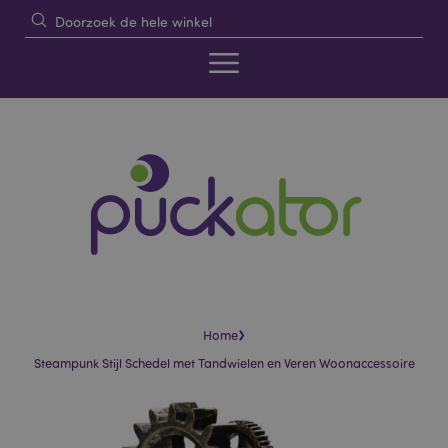
›
Home
Steampunk Stijl Schedel met Tandwielen en Veren Woonaccessoire
Skip
Skip
to
to
the
the