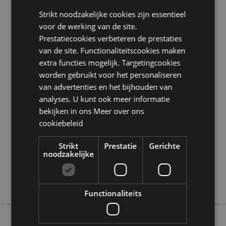
Materiaal:
Kunsthars
Strikt noodzakelijke cookies zijn essentieel
voor de werking van de site.
Product Bron:
Prestatiecookies verbeteren de prestaties
Zoekt u meer informatie over kopen bij Puckator?
van de site. Functionaliteitscookies maken
Lees dan onze
klanten informatie gids.
extra functies mogelijk. Targetingcookies
worden gebruikt voor het personaliseren
Product eigenschappen
van advertenties en het bijhouden van
analyses. U kunt ook meer informatie
Meer
Hoogte 16.5cm Breedte 11cm Diepte 16cm
informatie
bekijken in ons
Meer over ons
5055071783197
cookiebeleid
12
0.568000
Strikt
Prestatie
Gerichte
noodzakelijke
Nee
Nee
Nee
Functionaliteits