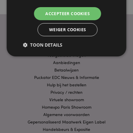
ACCEPTEER COOKIES
WEIGER COOKIES
PRAKTISCHE LINKS
TOON DETAILS
Bezorging/Verzending
Veelgestelde vragen
Aanbiedingen
Strikt noodzakelijke
Prestatie
Gerichte
Betaalwijzen
Functionaliteits
Puckator EDC Nieuws & Informatie
Hulp bij het bestellen
Strikt noodzakelijke cookies maken
Privacy / rechten
kernfunctionaliteit van de website mogelijk, zoals
gebruikersaanmelding en accountbeheer. Zonder
Virtuele showroom
strikt noodzakelijke cookies kan de website niet
goed gebruikt worden.
Homexpo Paris Showroom
Algemene voorwaarden
Provider
/
Naam
Verv
Domein
Gepersonaliseerd Maatwerk Eigen Label
CookieScriptConsent
Handelsbeurs & Expositie
1 
CookieScript