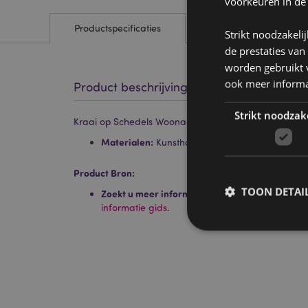
voorkeuren in de
Productspecificaties
Strikt noodzakeli
de prestaties van
worden gebruikt v
ook meer informa
Product beschrijving
Strikt noodzak
Kraai op Schedels Woonaccessoire
Materialen:
Kunsthars
Product Bron:
TOON DETAI
Zoekt u meer informatie over kopen bij Puckat
informatie gids.
Strikt noodzakelijke
Zonder strikt noodza