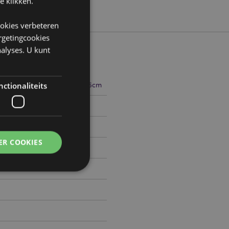
e klikken.
ookies verbeteren
argetingcookies
alyses. U kunt
9cm Breedte 8cm Diepte 6.5cm
ctionaliteits
773976
ER COOKIES
0
g en accountbeheer.