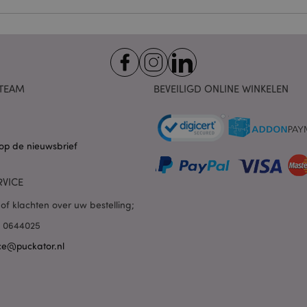
Provider
/
Vervaldatum
Omschrijving
Domein
nt
1 maand
Deze cookie wordt gebruikt
CookieScript
Script.com-service om de c
.puckator.nl
van bezoekers te onthoude
van Cookie-Script.com is n
correct te werken.
TEAM
BEVEILIGD ONLINE WINKELEN
1 dag 16 uur
De X-Magento-Vary-cookie 
Adobe Inc.
het Magento 2-systeem om 
www.puckator.nl
versie van een pagina die d
aangevraagd, is gewijzigd. 
Privacybeleid van Google
mogelijk om verschillende v
pagina in de cache op te sl
op de nieuwsbrief
Varnish.
e
1 dag
Deze cookie wordt gebruikt
Adobe Inc.
RVICE
inhoud in de browser te ve
www.puckator.nl
pagina's sneller te laten lad
of klachten over uw bestelling;
1 dag 16 uur
Cookie gegenereerd door ap
PHP.net
van de PHP-taal. Dit is een 
.www.puckator.nl
85 0644025
algemene doeleinden die w
variabelen van gebruikersse
ce@puckator.nl
onderhouden. Het is norma
willekeurig gegenereerd nu
wordt gebruikt, kan specifiek
maar een goed voorbeeld i
een ingelogde status voor e
pagina's.