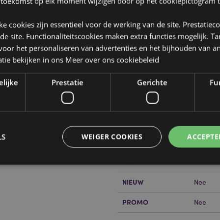
 toekomst op elk moment wijzigen door op het cookiepictogram t
jke cookies zijn essentieel voor de werking van de site. Prestatiec
 de site. Functionaliteitscookies maken extra functies mogelijk. T
oor het personaliseren van advertenties en het bijhouden van an
tie bekijken in ons
Meer over ons cookiebeleid
Product eigenschappen
Meer
Afmetingen
Hoogte 
elijke
Prestatie
Gerichte
Fun
informatie
Barcode
5055071
Hoeveelheid karton
72
LS
WEIGER COOKIES
ACCEPTE
or?
Lees dan onze
klanten
Gewicht (kg)
0.12400
SALE
Nee
NIEUW
Nee
Strikt noodzakelijke
Prestatie
Gerichte
Functionaliteits
PROMO
Nee
 cookies maken kernfunctionaliteit van de website mogelijk, zoals gebruikersaanmeldin
kelijke cookies kan de website niet goed gebruikt worden.