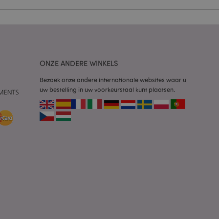
 door de Cookie-
ookievoorkeuren
n. De cookie-banner
oodzakelijk om
ONZE ANDERE WINKELS
wordt gebruikt door
te markeren dat de
Bezoek onze andere internationale websites waar u
oor een gebruiker is
uw bestelling in uw voorkeurstaal kunt plaatsen.
Het maakt het
ersies van dezelfde
aan, bijvoorbeeld
 om het cachen van
rgemakkelijken om
en.
plicaties op basis
identificator voor
ordt gebruikt om
ssies te
al gesproken een
mmer, hoe het
 zijn voor de site,
s het behouden van
en gebruiker tussen