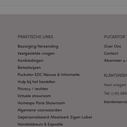
Naam
CookieScriptConse
PRAKTISCHE LINKS
PUCKATOR 
X-Magento-Vary
Bezorging/Verzending
Over Ons
Veelgestelde vragen
Contact
Aanbiedingen
Abonneer u 
Betaalwijzen
mage-cache-storag
Puckator EDC Nieuws & Informatie
KLANTENSE
Hulp bij het bestellen
Voor vragen 
PHPSESSID
Privacy / rechten
Tel: (+31) 0
Virtuele showroom
klantenservi
Homexpo Paris Showroom
Algemene voorwaarden
Gepersonaliseerd Maatwerk Eigen Label
Handelsbeurs & Expositie