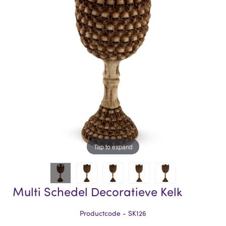
of
of
the
the
images
images
gallery
gallery
Tap to expand
Multi Schedel Decoratieve Kelk
Productcode - SK126