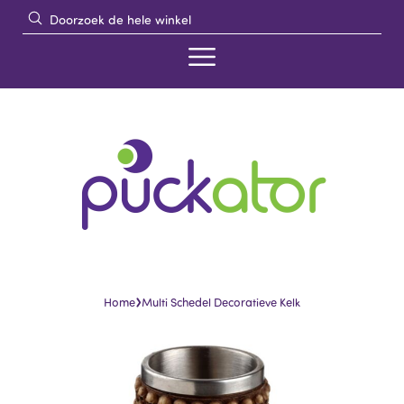
›
Home
Multi Schedel Decoratieve Kelk
Skip
Skip
to
to
the
the
end
beginning