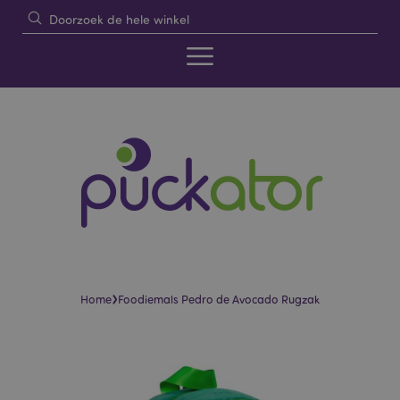
›
Home
Foodiemals Pedro de Avocado Rugzak
Skip
Skip
to
to
the
the
end
beginning