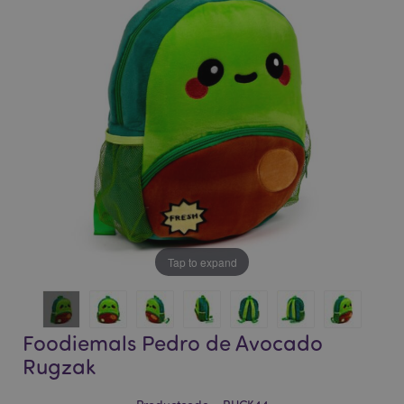
of
of
the
the
images
images
gallery
gallery
Tap to expand
Foodiemals Pedro de Avocado
Rugzak