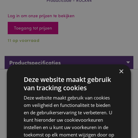
Productcode - RUCK44
Log in om onze prijzen te bekijken
Toegang tot prijzen
11 op voorraad
Productspecificaties
×
Deze website maakt gebruik
Product beschrijving
van tracking cookies
Foodiemals Pedro de Avocado Rugzak
Deze website maakt gebruik van cookies
om veiligheid en functionaliteit te bieden
Materiaal:
60% Polyester, 40% Nylon
en de gebruikerservaring te verbeteren. U
Productinformatie:
Alleen handwas
kunt hieronder uw cookievoorkeuren
Geschikt voor bleken:
Nee
instellen en u kunt uw voorkeuren in de
Geschikt voor wasdroger:
Nee
toekomst op elk moment wijzigen door op