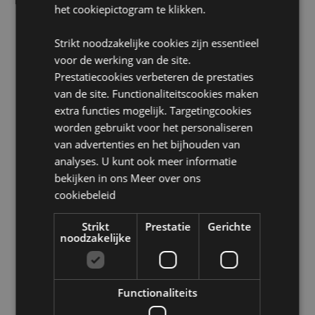
het cookiepictogram te klikken.
Geschikt voor stomerij:
Nee
Geschikt voor strijken:
Nee
Strikt noodzakelijke cookies zijn essentieel
voor de werking van de site.
Product Bron:
Prestatiecookies verbeteren de prestaties
Zoekt u meer informatie over kopen bij Puckator?
van de site. Functionaliteitscookies maken
Lees dan onze
klanten informatie gids.
extra functies mogelijk. Targetingcookies
worden gebruikt voor het personaliseren
Product eigenschappen
van advertenties en het bijhouden van
analyses. U kunt ook meer informatie
Meer
Hoogte 29cm Breedte 24cm Diepte 13cm
bekijken in ons
Meer over ons
informatie
5055071510526
cookiebeleid
24
0.209000
Strikt
Prestatie
Gerichte
noodzakelijke
Ja
Nee
Nee
Functionaliteits
Foodiemals