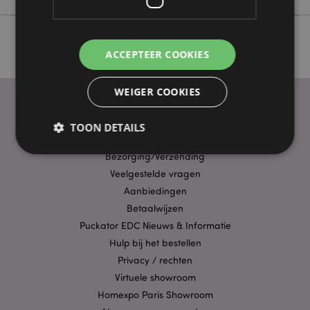
ACCEPTEER COOKIES
WEIGER COOKIES
TOON DETAILS
PRAKTISCHE LINKS
Bezorging/Verzending
Veelgestelde vragen
Strikt noodzakelijke
Prestatie
Gerichte
Aanbiedingen
Functionaliteits
Betaalwijzen
Puckator EDC Nieuws & Informatie
Strikt noodzakelijke cookies maken
kernfunctionaliteit van de website mogelijk, zoals
Hulp bij het bestellen
gebruikersaanmelding en accountbeheer. Zonder
Privacy / rechten
strikt noodzakelijke cookies kan de website niet
goed gebruikt worden.
Virtuele showroom
Provider
/
Homexpo Paris Showroom
Naam
Verv
Domein