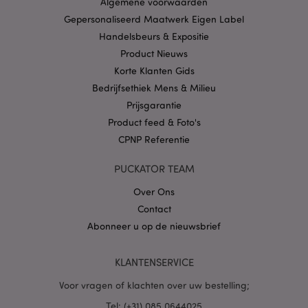
Algemene voorwaarden
CookieScriptConsent
1 
CookieScript
Gepersonaliseerd Maatwerk Eigen Label
.puckator.nl
Handelsbeurs & Expositie
Product Nieuws
Korte Klanten Gids
Bedrijfsethiek Mens & Milieu
Prijsgarantie
X-Magento-Vary
1 dag
Adobe Inc.
www.puckator.nl
Product feed & Foto's
CPNP Referentie
Privacybeleid van
PUCKATOR TEAM
Google
Over Ons
Contact
Abonneer u op de nieuwsbrief
mage-cache-storage
1
Adobe Inc.
www.puckator.nl
KLANTENSERVICE
Voor vragen of klachten over uw bestelling;
PHPSESSID
1 dag
PHP.net
.www.puckator.nl
Tel: (+31) 085 0644025