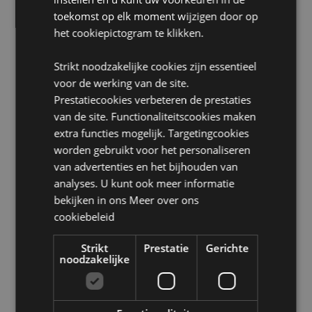
toekomst op elk moment wijzigen door op
Geschikt voor bleken:
Nee
het cookiepictogram te klikken.
Geschikt voor wasdroger:
Nee
Geschikt voor stomerij:
Nee
Strikt noodzakelijke cookies zijn essentieel
Geschikt voor strijken:
Nee
voor de werking van de site.
Prestatiecookies verbeteren de prestaties
Product Bron:
van de site. Functionaliteitscookies maken
Zoekt u meer informatie over kopen bij Puckator?
extra functies mogelijk. Targetingcookies
Lees dan onze
klanten informatie gids.
worden gebruikt voor het personaliseren
van advertenties en het bijhouden van
analyses. U kunt ook meer informatie
Product eigenschappen
bekijken in ons
Meer over ons
Meer
Hoogte 10cm Breedte 9cm Diepte 2.5cm
cookiebeleid
informatie
5055071511769
Strikt
Prestatie
Gerichte
240
noodzakelijke
0.035000
Nee
Nee