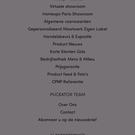
Provider
/
Naam
Verv
Virtuele showroom
Domein
Homexpo Paris Showroom
CookieScriptConsent
1 
CookieScript
.puckator.nl
Algemene voorwaarden
Gepersonaliseerd Maatwerk Eigen Label
Handelsbeurs & Expositie
Product Nieuws
Korte Klanten Gids
X-Magento-Vary
1 dag
Bedrijfsethiek Mens & Milieu
Adobe Inc.
www.puckator.nl
Prijsgarantie
Product feed & Foto's
Privacybeleid van
CPNP Referentie
Google
PUCKATOR TEAM
Over Ons
mage-cache-storage
1
Adobe Inc.
Contact
www.puckator.nl
Abonneer u op de nieuwsbrief