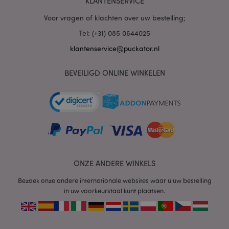
KLANTENSERVICE
PHPSESSID
1 dag
PHP.net
.www.puckator.nl
Voor vragen of klachten over uw bestelling;
Tel: (+31) 085 0644025
klantenservice@puckator.nl
BEVEILIGD ONLINE WINKELEN
mage-cache-sessid
1
Adobe Inc.
www.puckator.nl
ONZE ANDERE WINKELS
Bezoek onze andere internationale websites waar u uw bestelling
in uw voorkeurstaal kunt plaatsen.
_GRECAPTCHA
6 m
Google LLC
www.google.com