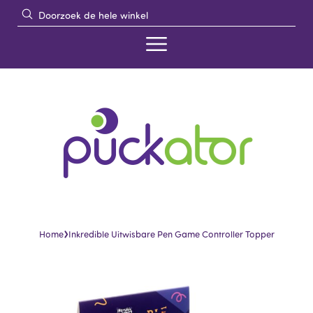
›
Home
Inkredible Uitwisbare Pen Game Controller Topper
Skip
Skip
to
to
the
the
end
beginning