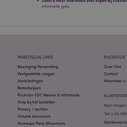
Zoekt u meer informatie over kopen bij Puckat
Strikt noodzakelijke
Zonder strikt noodza
informatie gids.
Naam
CookieScriptConse
X-Magento-Vary
PRAKTISCHE LINKS
PUCKATOR 
Bezorging/Verzending
Over Ons
Veelgestelde vragen
Contact
Aanbiedingen
Abonneer u 
mage-cache-storag
Betaalwijzen
Puckator EDC Nieuws & Informatie
KLANTENSE
PHPSESSID
Hulp bij het bestellen
Voor vragen 
Privacy / rechten
Tel: (+31) 0
Virtuele showroom
klantenservi
Homexpo Paris Showroom