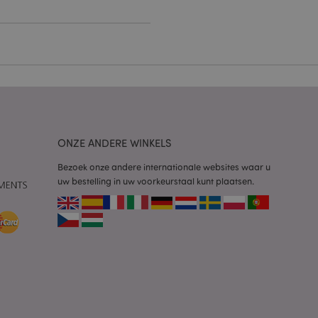
g en accountbeheer.
 door de Cookie-
ookievoorkeuren
n. De cookie-banner
oodzakelijk om
wordt gebruikt door
te markeren dat de
ONZE ANDERE WINKELS
oor een gebruiker is
Het maakt het
ersies van dezelfde
Bezoek onze andere internationale websites waar u
aan, bijvoorbeeld
uw bestelling in uw voorkeurstaal kunt plaatsen.
 om het cachen van
rgemakkelijken om
en.
plicaties op basis
identificator voor
ordt gebruikt om
ssies te
al gesproken een
mmer, hoe het
 zijn voor de site,
s het behouden van