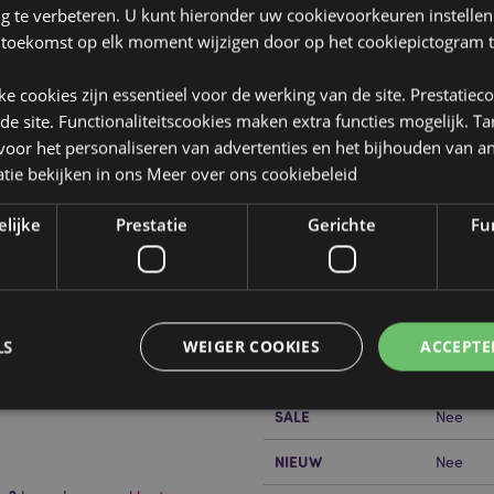
ng te verbeteren. U kunt hieronder uw cookievoorkeuren instelle
 toekomst op elk moment wijzigen door op het cookiepictogram t
jke cookies zijn essentieel voor de werking van de site. Prestatiec
 de site. Functionaliteitscookies maken extra functies mogelijk. T
oor het personaliseren van advertenties en het bijhouden van an
tie bekijken in ons
Meer over ons cookiebeleid
Product eigenschappen
elijke
Prestatie
Gerichte
Fun
Meer
Afmetingen
Hoogte 
informatie
Barcode
5055071
Hoeveelheid karton
720
LS
WEIGER COOKIES
ACCEPTE
Gewicht (kg)
0.02900
SALE
Nee
Strikt noodzakelijke
Prestatie
Gerichte
Functionaliteits
NIEUW
Nee