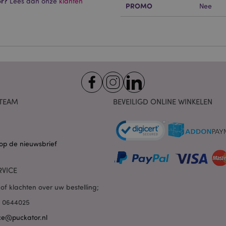
or?
Lees dan onze
klanten
 cookies maken kernfunctionaliteit van de website mogelijk, zoals gebruikersaanmeldin
PROMO
Nee
kelijke cookies kan de website niet goed gebruikt worden.
Provider
/
Vervaldatum
Omschrijving
Domein
nt
1 maand
Deze cookie wordt gebruikt
CookieScript
Script.com-service om de c
.puckator.nl
van bezoekers te onthoude
van Cookie-Script.com is n
correct te werken.
1 dag 16 uur
De X-Magento-Vary-cookie 
Adobe Inc.
het Magento 2-systeem om 
www.puckator.nl
TEAM
BEVEILIGD ONLINE WINKELEN
versie van een pagina die d
aangevraagd, is gewijzigd. 
Privacybeleid van Google
mogelijk om verschillende v
pagina in de cache op te sl
Varnish.
op de nieuwsbrief
e
1 dag
Deze cookie wordt gebruikt
Adobe Inc.
inhoud in de browser te ve
www.puckator.nl
pagina's sneller te laten lad
RVICE
1 dag 16 uur
Cookie gegenereerd door ap
PHP.net
van de PHP-taal. Dit is een 
.www.puckator.nl
of klachten over uw bestelling;
algemene doeleinden die w
variabelen van gebruikersse
85 0644025
onderhouden. Het is norma
willekeurig gegenereerd nu
ce@puckator.nl
wordt gebruikt, kan specifiek
maar een goed voorbeeld i