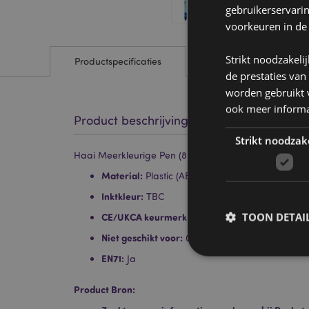
gebruikerservari
voorkeuren in de
Strikt noodzakeli
Productspecificaties
de prestaties van
worden gebruikt v
ook meer informa
Product beschrijving
Strikt noodzak
Haai Meerkleurige Pen (8 kleuren)
Material:
Plastic (ABS)
Inktkleur:
TBC
TOON DETAI
CE/UKCA keurmerk:
Yes
Niet geschikt voor:
0 - 3 jaar
EN71:
Ja
Product Bron: