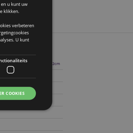
n en u kunt uw
e klikken.
ookies verbeteren
argetingcookies
alyses. U kunt
ctionaliteits
15.5cm Breedte 3cm Diepte 2cm
507465
ER COOKIES
0