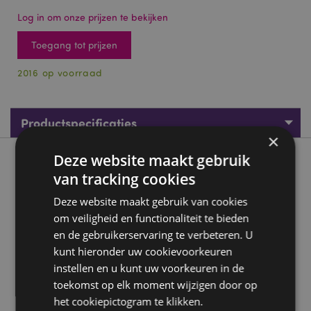
Log in om onze prijzen te bekijken
Toegang tot prijzen
2016 op voorraad
Productspecificaties
×
Deze website maakt gebruik
Product beschrijving
van tracking cookies
Hart Fijnschrijver Pen - Zwart
Deze website maakt gebruik van cookies
om veiligheid en functionaliteit te bieden
Materiaal:
Plastic en Siliconen
en de gebruikerservaring te verbeteren. U
Inkt Kleur:
Zwart (Fijnschrijver)
kunt hieronder uw cookievoorkeuren
CE Keurmerk:
Ja
instellen en u kunt uw voorkeuren in de
Niet geschikt voor:
0 - 3 jaar
toekomst op elk moment wijzigen door op
het cookiepictogram te klikken.
EN71:
Ja