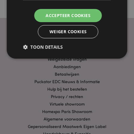
ACCEPTEER COOKIES
WEIGER COOKIES
PRAKTISCHE LINKS
TOON DETAILS
Bezorging/Verzending
Veelgestelde vragen
Aanbiedingen
Strikt noodzakelijke
Prestatie
Gerichte
Betaalwijzen
Functionaliteits
Puckator EDC Nieuws & Informatie
Hulp bij het bestellen
Strikt noodzakelijke cookies maken
kernfunctionaliteit van de website mogelijk, zoals
Privacy / rechten
gebruikersaanmelding en accountbeheer. Zonder
Virtuele showroom
strikt noodzakelijke cookies kan de website niet
goed gebruikt worden.
Homexpo Paris Showroom
Provider
/
Algemene voorwaarden
Naam
Verv
Domein
Gepersonaliseerd Maatwerk Eigen Label
CookieScriptConsent
1 
CookieScript
Handelsbeurs & Expositie