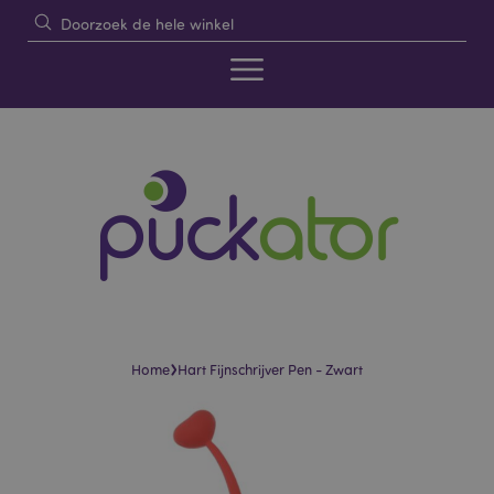
›
Home
Hart Fijnschrijver Pen - Zwart
Skip
Skip
to
to
the
the
end
beginning