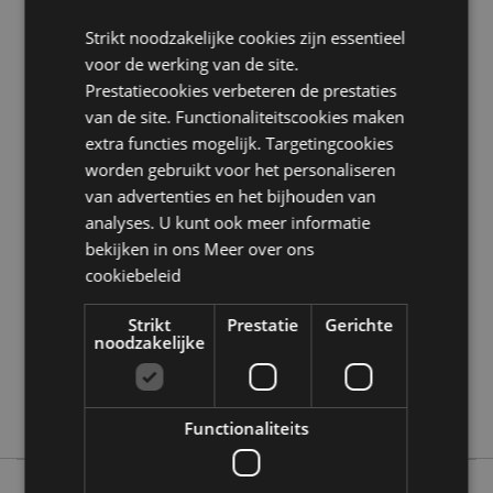
BPA vrij:
Ja
Strikt noodzakelijke cookies zijn essentieel
voor de werking van de site.
Product Bron:
Prestatiecookies verbeteren de prestaties
Zoekt u meer informatie over kopen bij Puckator?
van de site. Functionaliteitscookies maken
Lees dan onze
klanten informatie gids.
extra functies mogelijk. Targetingcookies
worden gebruikt voor het personaliseren
Product eigenschappen
van advertenties en het bijhouden van
analyses. U kunt ook meer informatie
Meer
Hoogte 23cm Breedte 2cm Diepte 1.5cm
bekijken in ons
Meer over ons
informatie
5055071762499
cookiebeleid
432
0.024000
Strikt
Prestatie
Gerichte
noodzakelijke
Nee
Nee
Nee
Functionaliteits