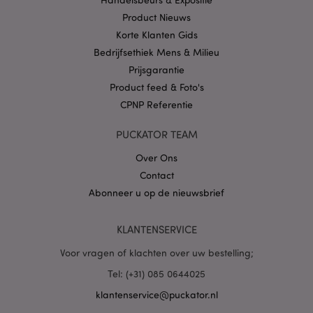
.puckator.nl
Product Nieuws
Korte Klanten Gids
Bedrijfsethiek Mens & Milieu
Prijsgarantie
Product feed & Foto's
X-Magento-Vary
1 dag
Adobe Inc.
CPNP Referentie
www.puckator.nl
PUCKATOR TEAM
Privacybeleid van
Google
Over Ons
Contact
Abonneer u op de nieuwsbrief
mage-cache-storage
1
Adobe Inc.
www.puckator.nl
KLANTENSERVICE
Voor vragen of klachten over uw bestelling;
Tel: (+31) 085 0644025
PHPSESSID
1 dag
PHP.net
.www.puckator.nl
klantenservice@puckator.nl