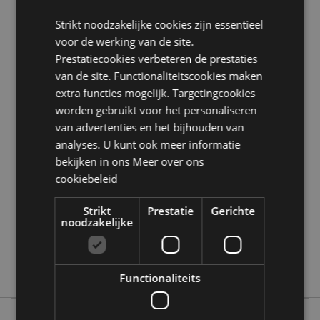
BPA vrij:
Ja
Strikt noodzakelijke cookies zijn essentieel
voor de werking van de site.
Product Bron:
Prestatiecookies verbeteren de prestaties
Zoekt u meer informatie over kopen bij Puckator?
van de site. Functionaliteitscookies maken
Lees dan onze
klanten informatie gids.
extra functies mogelijk. Targetingcookies
worden gebruikt voor het personaliseren
Product eigenschappen
van advertenties en het bijhouden van
analyses. U kunt ook meer informatie
Meer
Hoogte 24.5cm Breedte 2cm Diepte 2cm
bekijken in ons
Meer over ons
informatie
5055071756863
cookiebeleid
432
0.022000
Strikt
Prestatie
Gerichte
noodzakelijke
Ja
Nee
Nee
Functionaliteits