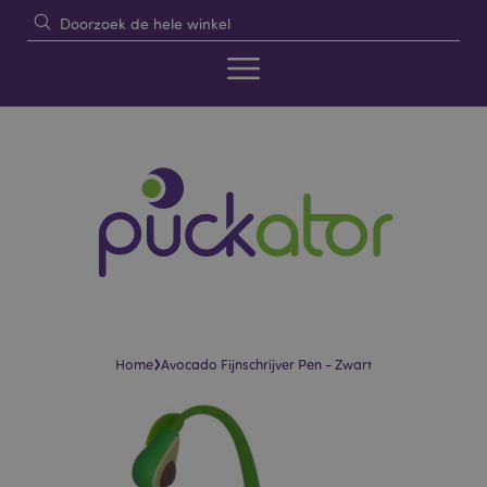
›
Home
Avocado Fijnschrijver Pen - Zwart
Skip
Skip
to
to
the
the
end
beginning