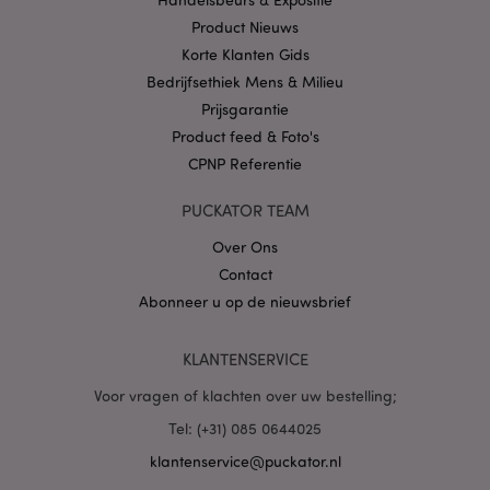
.puckator.nl
Product Nieuws
Korte Klanten Gids
Bedrijfsethiek Mens & Milieu
Prijsgarantie
Product feed & Foto's
X-Magento-Vary
1 dag
Adobe Inc.
CPNP Referentie
www.puckator.nl
PUCKATOR TEAM
Privacybeleid van
Google
Over Ons
Contact
Abonneer u op de nieuwsbrief
mage-cache-storage
1
Adobe Inc.
www.puckator.nl
KLANTENSERVICE
Voor vragen of klachten over uw bestelling;
Tel: (+31) 085 0644025
PHPSESSID
1 dag
PHP.net
.www.puckator.nl
klantenservice@puckator.nl