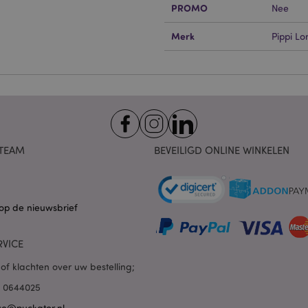
 cookies maken kernfunctionaliteit van de website mogelijk, zoals gebruikersaanmeldin
PROMO
Nee
kelijke cookies kan de website niet goed gebruikt worden.
Merk
Pippi Lo
Provider
/
Vervaldatum
Omschrijving
Domein
nt
1 maand
Deze cookie wordt gebruikt
CookieScript
Script.com-service om de c
.puckator.nl
van bezoekers te onthoude
van Cookie-Script.com is n
correct te werken.
1 dag 16 uur
De X-Magento-Vary-cookie 
Adobe Inc.
het Magento 2-systeem om 
www.puckator.nl
versie van een pagina die d
TEAM
BEVEILIGD ONLINE WINKELEN
aangevraagd, is gewijzigd. 
Privacybeleid van Google
mogelijk om verschillende v
pagina in de cache op te sl
Varnish.
e
1 dag
Deze cookie wordt gebruikt
Adobe Inc.
op de nieuwsbrief
inhoud in de browser te ve
www.puckator.nl
pagina's sneller te laten lad
RVICE
1 dag 16 uur
Cookie gegenereerd door ap
PHP.net
van de PHP-taal. Dit is een 
.www.puckator.nl
algemene doeleinden die w
of klachten over uw bestelling;
variabelen van gebruikersse
onderhouden. Het is norma
85 0644025
willekeurig gegenereerd nu
wordt gebruikt, kan specifiek
ce@puckator.nl