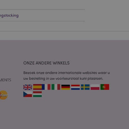
g en accountbeheer.
ngstocking
 door de Cookie-
ookievoorkeuren
n. De cookie-banner
oodzakelijk om
wordt gebruikt door
te markeren dat de
oor een gebruiker is
ONZE ANDERE WINKELS
Het maakt het
ersies van dezelfde
Bezoek onze andere internationale websites waar u
aan, bijvoorbeeld
uw bestelling in uw voorkeurstaal kunt plaatsen.
 om het cachen van
rgemakkelijken om
en.
plicaties op basis
identificator voor
ordt gebruikt om
ssies te
al gesproken een
mmer, hoe het
 zijn voor de site,