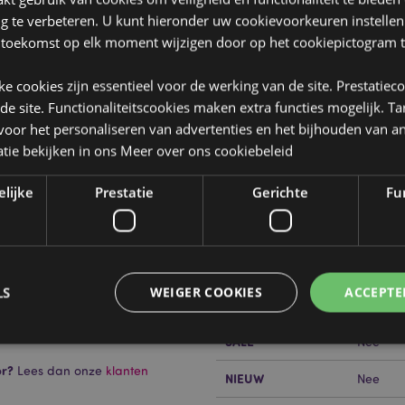
ng te verbeteren. U kunt hieronder uw cookievoorkeuren instelle
 toekomst op elk moment wijzigen door op het cookiepictogram t
jke cookies zijn essentieel voor de werking van de site. Prestatiec
 de site. Functionaliteitscookies maken extra functies mogelijk. T
oor het personaliseren van advertenties en het bijhouden van an
tie bekijken in ons
Meer over ons cookiebeleid
Product eigenschappen
Meer
elijke
Prestatie
Gerichte
Fun
Afmetingen
Hoogte 
informatie
Barcode
5055071
Hoeveelheid karton
240
licentieerd en kan wereldwijd
LS
WEIGER COOKIES
ACCEPTE
Gewicht (kg)
0.05000
SALE
Nee
or?
Lees dan onze
klanten
NIEUW
Nee
Strikt noodzakelijke
Prestatie
Gerichte
Functionaliteits