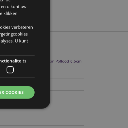
n en u kunt uw
e klikken.
ookies verbeteren
argetingcookies
alyses. U kunt
ctionaliteits
10cm Breedte 3cm Diepte 3cm Potlood 8.5cm
510854
ER COOKIES
0