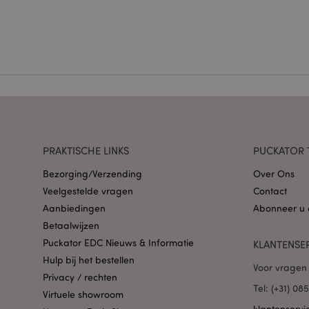
Strikt noodzakelijke
Zonder strikt noodza
Naam
CookieScriptConse
X-Magento-Vary
PRAKTISCHE LINKS
PUCKATOR 
Bezorging/Verzending
Over Ons
Veelgestelde vragen
Contact
mage-cache-storag
Aanbiedingen
Abonneer u 
Betaalwijzen
Puckator EDC Nieuws & Informatie
KLANTENSE
PHPSESSID
Hulp bij het bestellen
Voor vragen 
Privacy / rechten
Tel: (+31) 0
Virtuele showroom
klantenservi