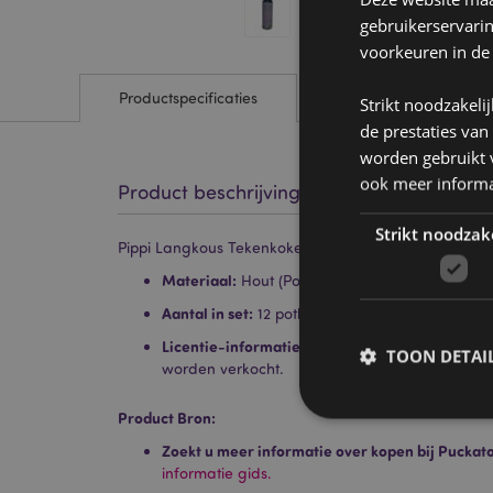
gebruikerservari
voorkeuren in de
Productspecificaties
Strikt noodzakeli
de prestaties van
worden gebruikt v
ook meer informa
Product beschrijving
Strikt noodzak
Pippi Langkous Tekenkoker 12 kleurpotloden
Materiaal:
Hout (Populier) en Karton
Aantal in set:
12 potloden - Diverse kleuren
Licentie-informatie:
Dit product is volledig ge
TOON DETAI
worden verkocht.
Product Bron:
Zoekt u meer informatie over kopen bij Puckat
informatie gids.