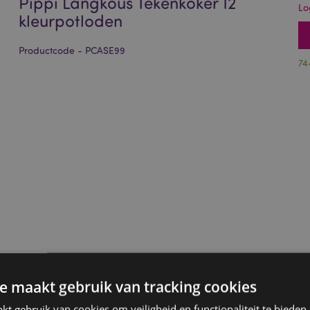
Pippi Langkous Tekenkoker 12
Lo
kleurpotloden
Productcode - PCASE99
74
e maakt gebruik van tracking cookies
t gebruik van cookies om veiligheid en functionaliteit te bieden