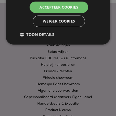
ACCEPTEER COOKIES
WEIGER COOKIES
PRAKTISCHE LINKS
Bezorging/Verzending
TOON DETAILS
Veelgestelde vragen
Aanbiedingen
Betaalwijzen
Strikt noodzakelijke
Prestatie
Gerichte
Puckator EDC Nieuws & Informatie
Functionaliteits
Hulp bij het bestellen
Privacy / rechten
Strikt noodzakelijke cookies maken
kernfunctionaliteit van de website mogelijk, zoals
Virtuele showroom
gebruikersaanmelding en accountbeheer. Zonder
Homexpo Paris Showroom
strikt noodzakelijke cookies kan de website niet
goed gebruikt worden.
Algemene voorwaarden
Provider
/
Gepersonaliseerd Maatwerk Eigen Label
Naam
Verv
Domein
Handelsbeurs & Expositie
CookieScriptConsent
1 
CookieScript
Product Nieuws
.puckator.nl