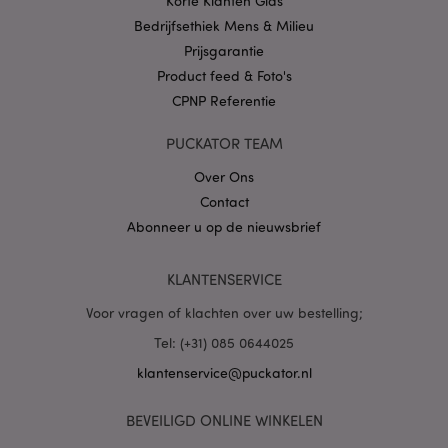
Korte Klanten Gids
Bedrijfsethiek Mens & Milieu
Prijsgarantie
Product feed & Foto's
CPNP Referentie
X-Magento-Vary
1 dag
Adobe Inc.
www.puckator.nl
PUCKATOR TEAM
Privacybeleid van
Over Ons
Google
Contact
Abonneer u op de nieuwsbrief
KLANTENSERVICE
mage-cache-storage
1
Adobe Inc.
www.puckator.nl
Voor vragen of klachten over uw bestelling;
Tel: (+31) 085 0644025
klantenservice@puckator.nl
PHPSESSID
1 dag
PHP.net
.www.puckator.nl
BEVEILIGD ONLINE WINKELEN