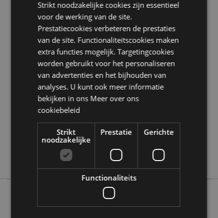
Strikt noodzakelijke cookies zijn essentieel
Zoekt u meer informatie over kopen bij Puckator?
voor de werking van de site.
Lees dan onze
klanten informatie gids.
Prestatiecookies verbeteren de prestaties
van de site. Functionaliteitscookies maken
Product eigenschappen
extra functies mogelijk. Targetingcookies
worden gebruikt voor het personaliseren
Meer
Hoogte 6cm Breedte 19cm Diepte 5.5cm
informatie
van advertenties en het bijhouden van
5055071794445
analyses. U kunt ook meer informatie
96
bekijken in ons
Meer over ons
0.104000
cookiebeleid
Nee
Nee
Strikt
Prestatie
Gerichte
noodzakelijke
Nee
Adoramals
Functionaliteits