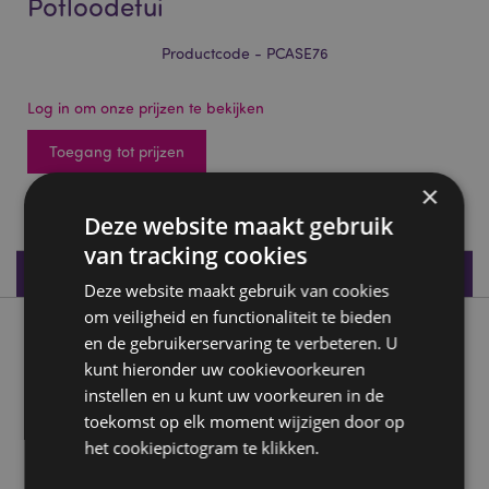
Potloodetui
Productcode - PCASE76
Log in om onze prijzen te bekijken
Toegang tot prijzen
×
835 op voorraad
Deze website maakt gebruik
van tracking cookies
Productspecificaties
Deze website maakt gebruik van cookies
om veiligheid en functionaliteit te bieden
Product beschrijving
en de gebruikerservaring te verbeteren. U
kunt hieronder uw cookievoorkeuren
instellen en u kunt uw voorkeuren in de
Adoramals Varken Siliconen Potloodetui
toekomst op elk moment wijzigen door op
Materiaal:
Siliconen met een metalen ritssluiting
het cookiepictogram te klikken.
Product Bron: