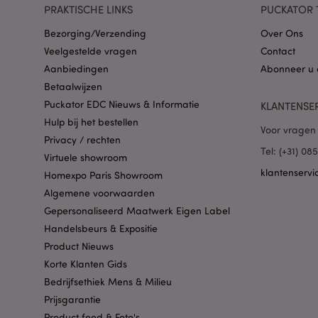
PRAKTISCHE LINKS
PUCKATOR 
PHPSESSID
Bezorging/Verzending
Over Ons
Veelgestelde vragen
Contact
Aanbiedingen
Abonneer u 
Betaalwijzen
Puckator EDC Nieuws & Informatie
KLANTENSE
Hulp bij het bestellen
Voor vragen 
mage-cache-sessid
Privacy / rechten
Tel: (+31) 0
Virtuele showroom
klantenservi
Homexpo Paris Showroom
_GRECAPTCHA
Algemene voorwaarden
Gepersonaliseerd Maatwerk Eigen Label
Handelsbeurs & Expositie
form_key
Product Nieuws
Korte Klanten Gids
mage-messages
Bedrijfsethiek Mens & Milieu
Prijsgarantie
Product feed & Foto's