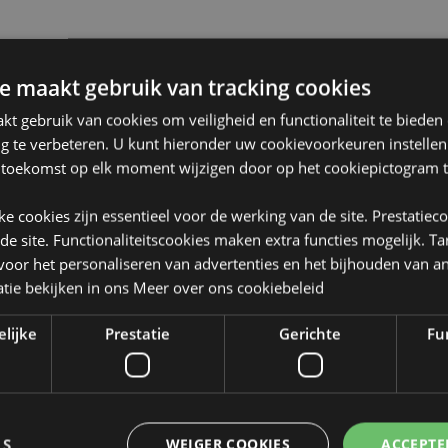
e maakt gebruik van tracking cookies
t gebruik van cookies om veiligheid en functionaliteit te bieden
ng te verbeteren. U kunt hieronder uw cookievoorkeuren instelle
 toekomst op elk moment wijzigen door op het cookiepictogram t
Product eigenschappen
Meer
Afmetingen
Hoogte 8.
jke cookies zijn essentieel voor de werking van de site. Prestatiec
informatie
2.5cm
 de site. Functionaliteitscookies maken extra functies mogelijk. T
oor het personaliseren van advertenties en het bijhouden van an
Barcode
50550717
rs
tie bekijken in ons
Meer over ons cookiebeleid
licentieerd voor de onderstaande
Hoeveelheid
120
elijke
Prestatie
Gerichte
Fun
dt, probeer dit product dan niet
karton
 uit uw bestelling verwijderd.
 klantenservice.
Gewicht (kg)
0.115000
ë, Oostenrijk, Azoren (Portugal),
Herzegovina, Bulgarije,
SALE
Nee
orsica (Frankrijk), Kroatië,
LS
WEIGER COOKIES
ACCEPTE