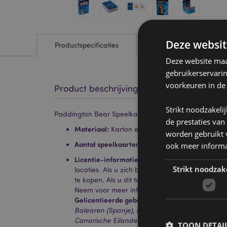
Deze websit
Productspecificaties
Deze website maak
gebruikerservari
voorkeuren in de
Product beschrijving
Strikt noodzakeli
Paddington Bear Speelkaarten Kaartspel
de prestaties van
Materiaal:
Karton en papier
worden gebruikt v
Aantal speelkaarten in kaartspel:
52 plus 2 joke
ook meer informa
Licentie-informatie:
Dit product is volledig ge
Strikt noodzak
locaties. Als u zich buiten deze gebieden bevin
te kopen. Als u dit toch doet, wordt het product
Neem voor meer informatie contact op met onze
Gelicentieerde gebieden:
Ålandeilanden, Albani
Balearen (Spanje), België, Bermuda, Bosnië en 
Canarische Eilanden (Spanje), Ceuta en Melilla, C
TOON DETAI