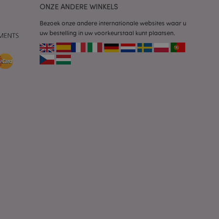
en.
ONZE ANDERE WINKELS
plicaties op basis
identificator voor
Bezoek onze andere internationale websites waar u
ordt gebruikt om
uw bestelling in uw voorkeurstaal kunt plaatsen.
ssies te
al gesproken een
mmer, hoe het
 zijn voor de site,
s het behouden van
en gebruiker tussen
ctiveert het
che-opslag.
erwijderd door de
de Admin de lokale
ewaarde in op true.
een noodzakelijke
neer deze wordt
e risicoanalyse.
 om het cachen van
rgemakkelijken om
en.
dere meldingen bij
n getoond, zoals
icht en
. Het bericht wordt
dat het aan de