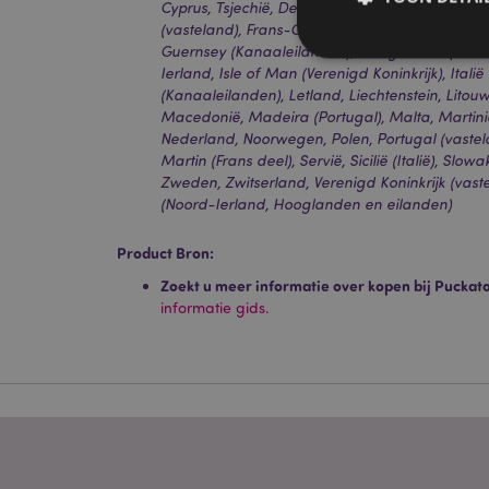
Cyprus, Tsjechië, Denemarken, Estland, Finland 
(vasteland), Frans-Guyana, Duitsland, Gibralta
Guernsey (Kanaaleilanden), Heilige Stoel (Vatic
Ierland, Isle of Man (Verenigd Koninkrijk), Italië
(Kanaaleilanden), Letland, Liechtenstein, Lito
Macedonië, Madeira (Portugal), Malta, Martini
Nederland, Noorwegen, Polen, Portugal (vastel
Strikt noodzakelijke
Martin (Frans deel), Servië, Sicilië (Italië), Slow
Zonder strikt noodza
Zweden, Zwitserland, Verenigd Koninkrijk (vaste
Naam
(Noord-Ierland, Hooglanden en eilanden)
CookieScriptConse
Product Bron:
Zoekt u meer informatie over kopen bij Puckat
informatie gids.
X-Magento-Vary
mage-cache-storag