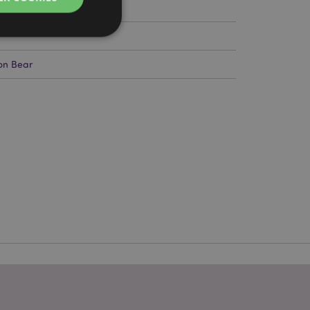
on Bear
g en accountbeheer.
 door de Cookie-
ookievoorkeuren
n. De cookie-banner
oodzakelijk om
wordt gebruikt door
te markeren dat de
oor een gebruiker is
Het maakt het
ersies van dezelfde
aan, bijvoorbeeld
 om het cachen van
rgemakkelijken om