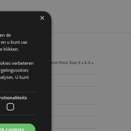
×
 en de
n en u kunt uw
e klikken.
5cm Breedte 6cm Diepte 0.1cm Pack Size 9 x 6.5 x
ookies verbeteren
argetingcookies
alyses. U kunt
96951
ctionaliteits
ER COOKIES