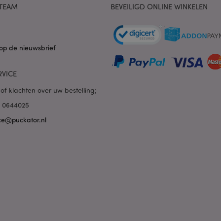
pagina's sneller te laten lad
TEAM
BEVEILIGD ONLINE WINKELEN
1 dag 16 uur
Cookie gegenereerd door ap
PHP.net
van de PHP-taal. Dit is een 
.www.puckator.nl
algemene doeleinden die w
variabelen van gebruikersse
onderhouden. Het is norma
op de nieuwsbrief
willekeurig gegenereerd nu
wordt gebruikt, kan specifiek
maar een goed voorbeeld i
een ingelogde status voor e
RVICE
pagina's.
of klachten over uw bestelling;
1 dag
De waarde van deze cookie a
Adobe Inc.
opschonen van de lokale ca
www.puckator.nl
85 0644025
Wanneer de cookie wordt v
backend-applicatie, ruimt 
opslag op en stelt de cooki
ce@puckator.nl
6 maanden
Google reCAPTCHA plaatst 
Google LLC
cookie (_GRECAPTCHA) wan
www.google.com
uitgevoerd met het oog op d
1 dag 16 uur
Deze cookie wordt gebruikt
Adobe Inc.
inhoud in de browser te ve
.www.puckator.nl
pagina's sneller te laten lad
1 dag 16 uur
Houdt foutmeldingen en an
Adobe Inc.
die aan de gebruiker worde
www.puckator.nl
het cookietoestemmingsber
verschillende foutmeldingen
uit de cookie verwijderd na