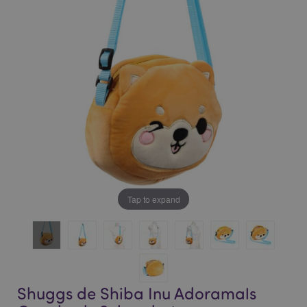
of
of
the
the
images
images
gallery
gallery
Tap to expand
Shuggs de Shiba Inu Adoramals