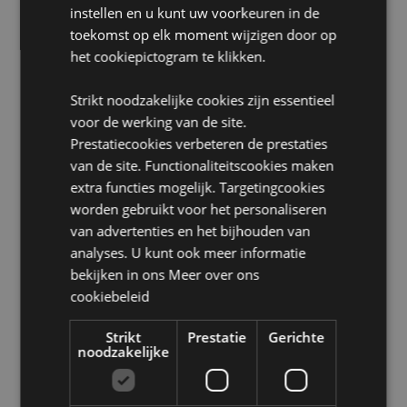
instellen en u kunt uw voorkeuren in de
Wasinformatie:
Alleen schoonvegen
toekomst op elk moment wijzigen door op
Geschikt voor bleken:
Nee
het cookiepictogram te klikken.
Geschikt voor wasdroger:
Nee
Strikt noodzakelijke cookies zijn essentieel
Geschikt voor stomerij:
Nee
voor de werking van de site.
Geschikt voor strijken:
Nee
Prestatiecookies verbeteren de prestaties
van de site. Functionaliteitscookies maken
Product Bron:
extra functies mogelijk. Targetingcookies
Zoekt u meer informatie over kopen bij Puckator?
worden gebruikt voor het personaliseren
Lees dan onze
klanten informatie gids.
van advertenties en het bijhouden van
analyses. U kunt ook meer informatie
bekijken in ons
Meer over ons
Product eigenschappen
cookiebeleid
Meer
Hoogte 16cm Breedte 19cm Diepte 6cm
informatie
5055071507755
Strikt
Prestatie
Gerichte
noodzakelijke
144
0.084000
Nee