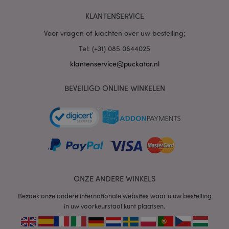
PHPSESSID
1 dag
KLANTENSERVICE
PHP.net
.www.puckator.nl
Voor vragen of klachten over uw bestelling;
Tel: (+31) 085 0644025
klantenservice@puckator.nl
BEVEILIGD ONLINE WINKELEN
mage-cache-sessid
1
Adobe Inc.
www.puckator.nl
ONZE ANDERE WINKELS
Bezoek onze andere internationale websites waar u uw bestelling
in uw voorkeurstaal kunt plaatsen.
_GRECAPTCHA
6 m
Google LLC
www.google.com