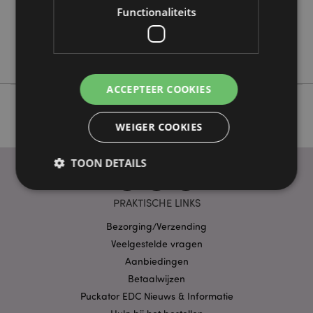
Functionaliteits
Nee
Nee
Adoramals
ACCEPTEER COOKIES
WEIGER COOKIES
TOON DETAILS
PRAKTISCHE LINKS
Strikt noodzakelijke
Prestatie
Gerichte
Bezorging/Verzending
Functionaliteits
Veelgestelde vragen
Aanbiedingen
Strikt noodzakelijke cookies maken
kernfunctionaliteit van de website mogelijk, zoals
Betaalwijzen
gebruikersaanmelding en accountbeheer. Zonder
Puckator EDC Nieuws & Informatie
strikt noodzakelijke cookies kan de website niet
goed gebruikt worden.