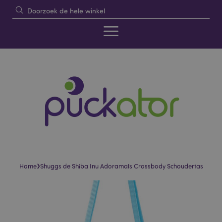
›
Home
Shuggs de Shiba Inu Adoramals Crossbody Schoudertas
Skip
Skip
to
to
the
the
end
beginning