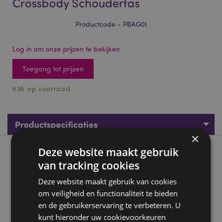
Crossbody Schoudertas
Productcode - PBAG01
Log in om onze prijzen te bekijken
Toegang tot prijzen
636 op voorraad
Productspecificaties
×
Deze website maakt gebruik
Product beschrijving
van tracking cookies
Shuggs de Shiba Inu Adoramals Crossbody Schoudertas
Deze website maakt gebruik van cookies
om veiligheid en functionaliteit te bieden
Materiaal:
polyester (tas en riem), polypropyleen (rits-
en riemversteller)
en de gebruikerservaring te verbeteren. U
kunt hieronder uw cookievoorkeuren
Ja