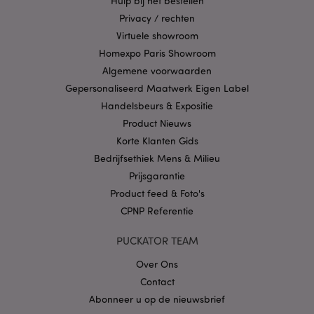
Hulp bij het bestellen
Provider
/
Privacy / rechten
Naam
Verv
Domein
Virtuele showroom
CookieScriptConsent
1 
CookieScript
Homexpo Paris Showroom
.puckator.nl
Algemene voorwaarden
Gepersonaliseerd Maatwerk Eigen Label
Handelsbeurs & Expositie
Product Nieuws
Korte Klanten Gids
X-Magento-Vary
1 dag
Adobe Inc.
www.puckator.nl
Bedrijfsethiek Mens & Milieu
Prijsgarantie
Product feed & Foto's
Privacybeleid van
Google
CPNP Referentie
PUCKATOR TEAM
Over Ons
mage-cache-storage
1
Adobe Inc.
www.puckator.nl
Contact
Abonneer u op de nieuwsbrief