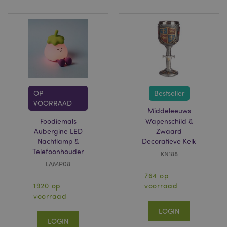
van de site.
Standaard verloopt
het na 2 jaar,
hoewel dit kan
worden aangepast
door website-
eigenaren.
IDE
1 jaar
Deze cookie wordt
Google LLC
ingesteld door
.doubleclick.net
Doubleclick en
voert informatie uit
over hoe de
OP
Bestseller
eindgebruiker de
website gebruikt en
VOORRAAD
over eventuele
Middeleeuws
advertenties die de
Foodiemals
Wapenschild &
eindgebruiker heeft
gezien voordat hij
Aubergine LED
Zwaard
de genoemde
Nachtlamp &
Decoratieve Kelk
website bezocht.
Telefoonhouder
KN188
1P_JAR
1 maand
Deze cookie
Google LLC
LAMP08
verzamelt
.google.com
informatie over
764 op
hoe de
1920 op
voorraad
eindgebruiker de
website gebruikt en
voorraad
over eventuele
advertenties die de
LOGIN
eindgebruiker
LOGIN
mogelijk heeft