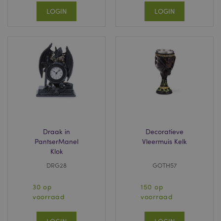
LOGIN
LOGIN
Draak in
Decoratieve
PantserManel
Vleermuis Kelk
Klok
DRG28
GOTH57
30 op
150 op
voorraad
voorraad