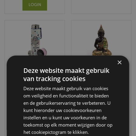
LOGIN
×
Deze website maakt gebruik
van tracking cookies
Pusheen Kat
Zwart & Oranje
Gaming
Thaise Boeddha
Deze website maakt gebruik van cookies
Thermosfles
Contemplatie
om veiligheid en functionaliteit te bieden
450ml
BUD384
en de gebruikerservaring te verbeteren. U
Thermometer
kunt hieronder uw cookievoorkeuren
BOT149
40 op
instellen en u kunt uw voorkeuren in de
voorraad
1275 op
toekomst op elk moment wijzigen door op
voorraad
het cookiepictogram te klikken.
LOGIN