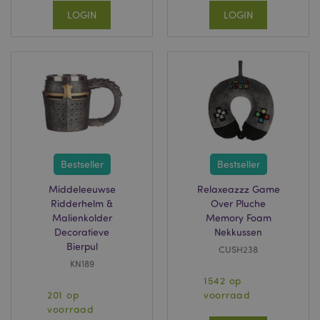
.puckator.nl
LOGIN
LOGIN
X-Magento-Vary
1 dag
Adobe Inc.
www.puckator.nl
Privacybeleid van
Google
Bestseller
Bestseller
Middeleeuwse
Relaxeazzz Game
Ridderhelm &
Over Pluche
Malienkolder
mage-cache-storage
Memory Foam
1
Adobe Inc.
www.puckator.nl
Decoratieve
Nekkussen
Bierpul
CUSH238
KN189
1542 op
PHPSESSID
1 dag
PHP.net
201 op
voorraad
.www.puckator.nl
voorraad