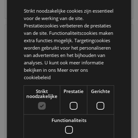
LOGIN
Strikt noodzakelijke cookies zijn essentieel
voor de werking van de site.
Prestatiecookies verbeteren de prestaties
van de site. Functionaliteitscookies maken
extra functies mogelijk. Targetingcookies
worden gebruikt voor het personaliseren
van advertenties en het bijhouden van
analyses. U kunt ook meer informatie
bekijken in ons
Meer over ons
cookiebeleid
Pusheen de Kat
Punk Schedel met
Sweets
ketting & messen
Strikt
Prestatie
Gerichte
noodzakelijke
Thermosfles
Hanekam
450ml
SK398
Thermometer
BOT362
203 op
Functionaliteits
voorraad
2013 op
voorraad