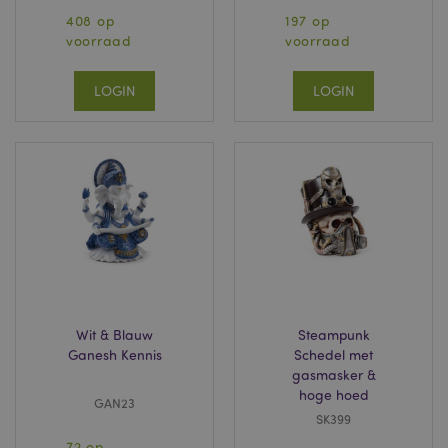
408 op
197 op
voorraad
voorraad
LOGIN
LOGIN
Wit & Blauw
Steampunk
Ganesh Kennis
Schedel met
gasmasker &
hoge hoed
GAN23
SK399
72 op