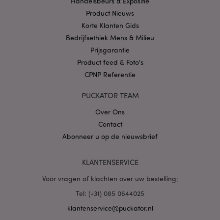
Handelsbeurs & Expositie
mogelijk heeft
Product Nieuws
gezien voordat hij
de genoemde
Korte Klanten Gids
website bezocht.
Bedrijfsethiek Mens & Milieu
__Secure-
.google.com
2 jaar
1PAPISID
Prijsgarantie
Product feed & Foto's
__Secure-
.google.com
1 jaar
1PSID
CPNP Referentie
__Secure-
.google.com
1 jaar
1PSIDCC
PUCKATOR TEAM
__Secure-
2 jaar
Google Inc.
Over Ons
3PAPISID
.google.com
Contact
__Secure-
.google.com
1 jaar
3PSID
Abonneer u op de nieuwsbrief
__Secure-
.google.com
1 jaar
3PSIDCC
KLANTENSERVICE
Voor vragen of klachten over uw bestelling;
Tel: (+31) 085 0644025
klantenservice@puckator.nl