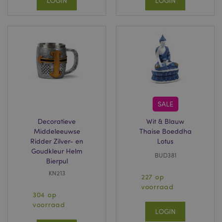
LOGIN
LOGIN
SALE
Decoratieve
Wit & Blauw
Middeleeuwse
Thaise Boeddha
Ridder Zilver- en
Lotus
Goudkleur Helm
BUD381
Bierpul
KN213
227 op
voorraad
304 op
voorraad
LOGIN