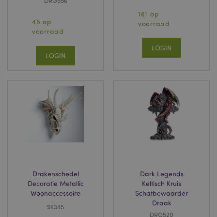
DRG556
161 op
45 op
voorraad
voorraad
LOGIN
LOGIN
Drakenschedel
Dark Legends
Decoratie Metallic
Keltisch Kruis
Woonaccessoire
Schatbewaarder
Draak
SK345
DRG520