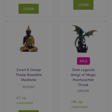
LOGIN
LOGIN
SALE
Zwart & Oranje
Dark Legends
Thaise Boeddha
Wings of Magic
Meditatie
Poortwachter
Draak
BUD383
DRG518
67 op
196 op
voorraad
voorraad