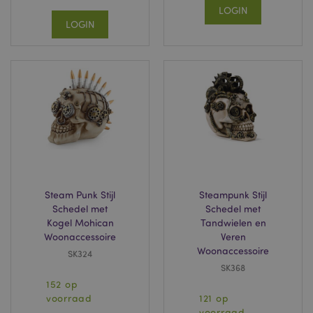
LOGIN
LOGIN
mage-cache-sessid
1
Adobe Inc.
www.puckator.nl
Steam Punk Stijl
Steampunk Stijl
Schedel met
Schedel met
Kogel Mohican
Tandwielen en
Woonaccessoire
Veren
_GRECAPTCHA
6 m
Google LLC
Woonaccessoire
SK324
www.google.com
SK368
152 op
voorraad
121 op
voorraad
form_key
1 dag