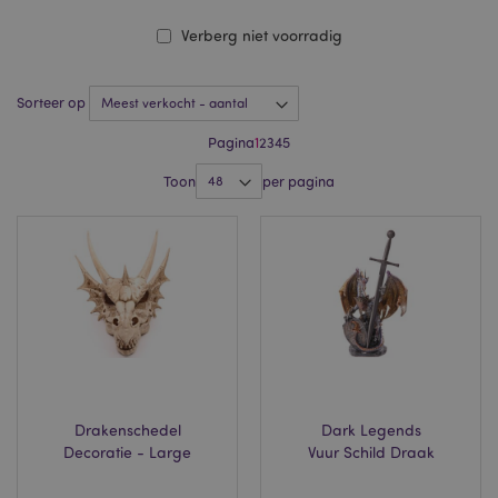
Verberg niet voorradig
Sorteer op
Pagina
1
2
3
4
5
Toon
per pagina
Drakenschedel
Dark Legends
Decoratie - Large
Vuur Schild Draak