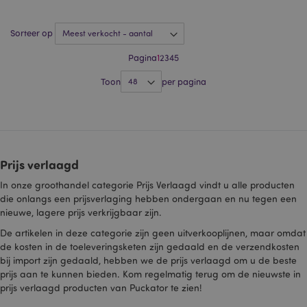
interesses van de
websitebezoeker
en om relevante
Sorteer op
advertenties op
andere sites te
tonen.
Pagina
1
2
3
4
5
NID
1 jaar
Deze cookie wordt
Google LLC
Toon
per pagina
ingesteld door
.google.com
DoubleClick
(eigendom van
Google) om een
profiel van uw
interesses op te
bouwen en u
relevante
advertenties op
Prijs verlaagd
andere sites te
laten zien.
In onze groothandel categorie Prijs Verlaagd vindt u alle producten
die onlangs een prijsverlaging hebben ondergaan en nu tegen een
OGPC
1 jaar
Google Inc.
.google.com
nieuwe, lagere prijs verkrijgbaar zijn.
SAPISID
1 jaar
Deze DoubleClick-
Google LLC
De artikelen in deze categorie zijn geen uitverkooplijnen, maar omdat
cookie wordt
.google.com
de kosten in de toeleveringsketen zijn gedaald en de verzendkosten
doorgaans door
advertentiepartners
bij import zijn gedaald, hebben we de prijs verlaagd om u de beste
op de site geplaatst
prijs aan te kunnen bieden. Kom regelmatig terug om de nieuwste in
en door hen
gebruikt om een
prijs verlaagd producten van Puckator te zien!
profiel op te
bouwen van de