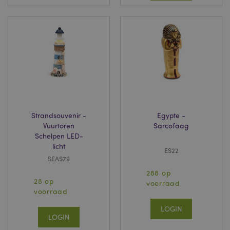
veel verkeer te
beperken.
_ga
2 jaar
Deze cookienaam is
Google LLC
gekoppeld aan
.puckator.nl
Google Universal
Analytics, wat een
belangrijke update
is van de meer
algemeen gebruikte
analyseservice van
Google. Deze
cookie wordt
gebruikt om unieke
gebruikers te
onderscheiden
Strandsouvenir -
Egypte -
door een
willekeurig
Vuurtoren
Sarcofaag
gegenereerd
Schelpen LED-
nummer toe te
licht
wijzen als klant-ID.
ES22
Het is opgenomen
SEAS79
in elk
paginaverzoek op
288 op
een site en wordt
28 op
gebruikt om
voorraad
bezoekers-, sessie-
voorraad
en
campagnegegevens
LOGIN
te berekenen voor
LOGIN
de
analyserapporten