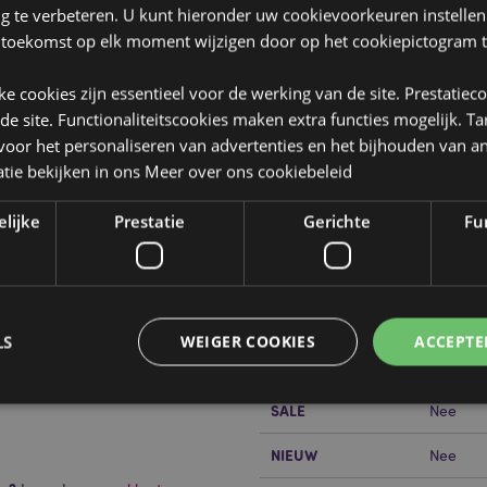
ng te verbeteren. U kunt hieronder uw cookievoorkeuren instelle
 toekomst op elk moment wijzigen door op het cookiepictogram t
jke cookies zijn essentieel voor de werking van de site. Prestatiec
 de site. Functionaliteitscookies maken extra functies mogelijk. T
oor het personaliseren van advertenties en het bijhouden van an
tie bekijken in ons
Meer over ons cookiebeleid
Product eigenschappen
elijke
Prestatie
Gerichte
Fun
Meer
Afmetingen
Hoogte 
informatie
Barcode
5055071
Hoeveelheid karton
12
LS
WEIGER COOKIES
ACCEPTE
Gewicht (kg)
0.75600
SALE
Nee
Strikt noodzakelijke
Prestatie
Gerichte
Functionaliteits
NIEUW
Nee