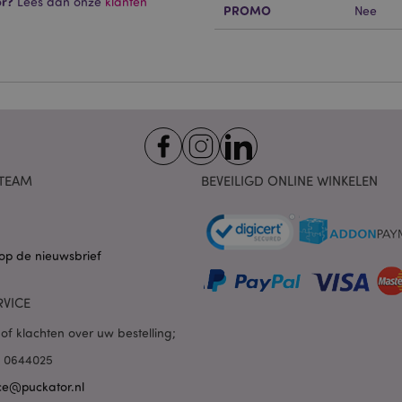
or?
Lees dan onze
klanten
 cookies maken kernfunctionaliteit van de website mogelijk, zoals gebruikersaanmeldin
PROMO
Nee
kelijke cookies kan de website niet goed gebruikt worden.
Provider
/
Vervaldatum
Omschrijving
Domein
nt
1 maand
Deze cookie wordt gebruikt
CookieScript
Script.com-service om de c
.puckator.nl
van bezoekers te onthoude
van Cookie-Script.com is n
correct te werken.
1 dag 16 uur
De X-Magento-Vary-cookie 
Adobe Inc.
het Magento 2-systeem om 
www.puckator.nl
TEAM
BEVEILIGD ONLINE WINKELEN
versie van een pagina die d
aangevraagd, is gewijzigd. 
Privacybeleid van Google
mogelijk om verschillende v
pagina in de cache op te sl
Varnish.
op de nieuwsbrief
e
1 dag
Deze cookie wordt gebruikt
Adobe Inc.
inhoud in de browser te ve
www.puckator.nl
pagina's sneller te laten lad
RVICE
1 dag 16 uur
Cookie gegenereerd door ap
PHP.net
van de PHP-taal. Dit is een 
.www.puckator.nl
of klachten over uw bestelling;
algemene doeleinden die w
variabelen van gebruikersse
85 0644025
onderhouden. Het is norma
willekeurig gegenereerd nu
ce@puckator.nl
wordt gebruikt, kan specifiek
maar een goed voorbeeld i