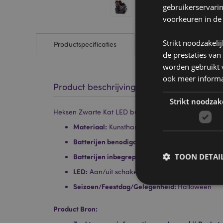
gebruikerservari
voorkeuren in de
Strikt noodzakeli
Productspecificaties
de prestaties van
worden gebruikt v
ook meer informa
Product beschrijving
Strikt noodzak
Heksen Zwarte Kat LED bubbelende ketel
Materiaal:
Kunsthars en plastic
Batterijen benodigd:
2 AA
TOON DETAI
Batterijen inbegrepen?:
Nee
LED:
Aan/uit schakelaar onderaan.
Seizoen/Feestdag/Gelegenheid:
Halloween
Product Bron: