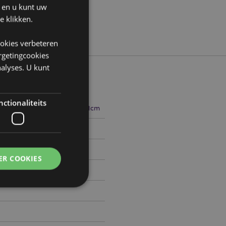
n en u kunt uw
e klikken.
ookies verbeteren
argetingcookies
alyses. U kunt
ctionaliteits
12cm Breedte 19cm Diepte 11cm
506734
ER COOKIES
0