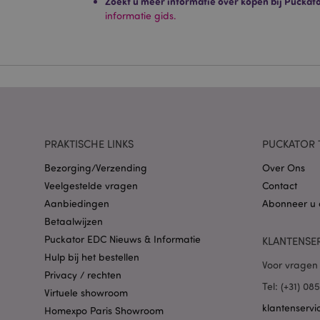
Zoekt u meer informatie over kopen bij Puckat
Strikt noodzakelijke
Zonder strikt noodza
informatie gids.
Naam
CookieScriptConse
X-Magento-Vary
PRAKTISCHE LINKS
PUCKATOR 
Bezorging/Verzending
Over Ons
Veelgestelde vragen
Contact
Aanbiedingen
Abonneer u 
mage-cache-storag
Betaalwijzen
Puckator EDC Nieuws & Informatie
KLANTENSE
PHPSESSID
Hulp bij het bestellen
Voor vragen 
Privacy / rechten
Tel: (+31) 0
Virtuele showroom
klantenservi
Homexpo Paris Showroom