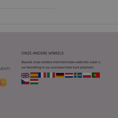
g en accountbeheer.
 door de Cookie-
ookievoorkeuren
n. De cookie-banner
oodzakelijk om
wordt gebruikt door
te markeren dat de
ONZE ANDERE WINKELS
oor een gebruiker is
Het maakt het
ersies van dezelfde
Bezoek onze andere internationale websites waar u
aan, bijvoorbeeld
uw bestelling in uw voorkeurstaal kunt plaatsen.
 om het cachen van
rgemakkelijken om
en.
plicaties op basis
identificator voor
ordt gebruikt om
ssies te
al gesproken een
mmer, hoe het
 zijn voor de site,
s het behouden van