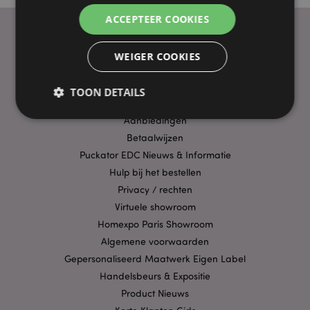
ACCEPTEER COOKIES
WEIGER COOKIES
PRAKTISCHE LINKS
Bezorging/Verzending
TOON DETAILS
Veelgestelde vragen
Aanbiedingen
Betaalwijzen
Strikt noodzakelijke
Prestatie
Gerichte
Puckator EDC Nieuws & Informatie
Functionaliteits
Hulp bij het bestellen
Privacy / rechten
Strikt noodzakelijke cookies maken
kernfunctionaliteit van de website mogelijk, zoals
Virtuele showroom
gebruikersaanmelding en accountbeheer. Zonder
Homexpo Paris Showroom
strikt noodzakelijke cookies kan de website niet
goed gebruikt worden.
Algemene voorwaarden
Provider
/
Gepersonaliseerd Maatwerk Eigen Label
Naam
Verv
Domein
Handelsbeurs & Expositie
CookieScriptConsent
1 
CookieScript
Product Nieuws
.puckator.nl