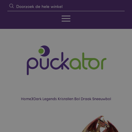
›
Home
Dark Legends Kristallen Bol Draak Sneeuwbol
Skip
Skip
to
to
the
the
end
beginning