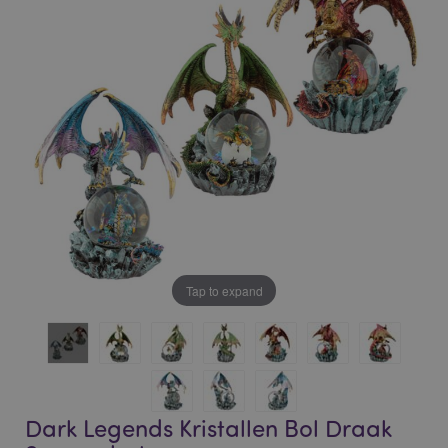
of
of
the
the
images
images
gallery
gallery
Tap to expand
Dark Legends Kristallen Bol Draak