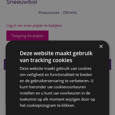
Sneeuwbol
Productcode - DRG455
Log in om onze prijzen te bekijken
Toegang tot prijzen
×
426 op voorraad
Deze website maakt gebruik
van tracking cookies
Productspecificaties
Deze website maakt gebruik van cookies
om veiligheid en functionaliteit te bieden
Product beschrijving
en de gebruikerservaring te verbeteren. U
kunt hieronder uw cookievoorkeuren
instellen en u kunt uw voorkeuren in de
Dark Legends Kristallen Bol Draak Sneeuwbol
toekomst op elk moment wijzigen door op
Materiaal:
Kunsthars en glas
het cookiepictogram te klikken.
Product Bron: