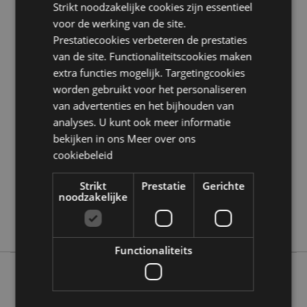
Strikt noodzakelijke cookies zijn essentieel
Zoekt u meer informatie over kopen bij Puckator?
voor de werking van de site.
Lees dan onze
klanten informatie gids.
Prestatiecookies verbeteren de prestaties
van de site. Functionaliteitscookies maken
Product eigenschappen
extra functies mogelijk. Targetingcookies
worden gebruikt voor het personaliseren
Meer
Hoogte 18cm Breedte 14-15cm Diepte 11cm
informatie
van advertenties en het bijhouden van
5055071739316
analyses. U kunt ook meer informatie
12
bekijken in ons
Meer over ons
0.711000
cookiebeleid
Nee
Nee
Strikt
Prestatie
Gerichte
noodzakelijke
Nee
Duistere Legenden
Functionaliteits