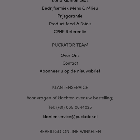
Korte Klanten Gids
Bedrijfsethiek Mens & Milieu
Prijsgarantie
Product feed & Foto's
CPNP Referentie
X-Magento-Vary
1 dag
Adobe Inc.
www.puckator.nl
PUCKATOR TEAM
Privacybeleid van
Over Ons
Google
Contact
Abonneer u op de nieuwsbrief
KLANTENSERVICE
mage-cache-storage
1
Adobe Inc.
www.puckator.nl
Voor vragen of klachten over uw bestelling;
Tel: (+31) 085 0644025
klantenservice@puckator.nl
PHPSESSID
1 dag
PHP.net
.www.puckator.nl
BEVEILIGD ONLINE WINKELEN