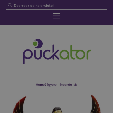
›
Home
Egypte - Staande Isis
Skip
Skip
to
to
the
the
end
beginning