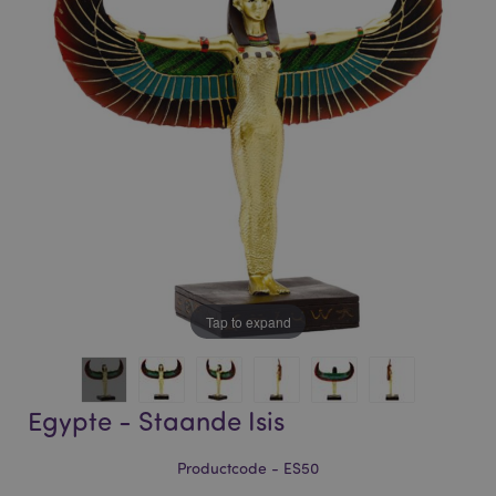
of
of
the
the
images
images
gallery
gallery
Tap to expand
Egypte - Staande Isis
Productcode - ES50