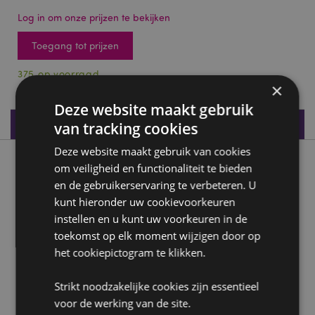
Log in om onze prijzen te bekijken
Toegang tot prijzen
375 op voorraad
×
Deze website maakt gebruik
Productspecificaties
van tracking cookies
Deze website maakt gebruik van cookies
Product beschrijving
om veiligheid en functionaliteit te bieden
en de gebruikerservaring te verbeteren. U
kunt hieronder uw cookievoorkeuren
Egypte - Staande Isis
instellen en u kunt uw voorkeuren in de
Materialen:
Kunsthars
toekomst op elk moment wijzigen door op
het cookiepictogram te klikken.
Product Bron:
Zoekt u meer informatie over kopen bij Puckator?
Strikt noodzakelijke cookies zijn essentieel
Lees dan onze
klanten informatie gids.
voor de werking van de site.