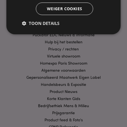
Bezorging/Verzending
WEIGER COOKIES
Veelgestelde vragen
Aanbiedingen
TOON DETAILS
Betaalwijzen
Puckator EDC Nieuws & Informatie
Hulp bij het bestellen
Strikt noodzakelijke
Prestatie
Gerichte
Privacy / rechten
Functionaliteits
Virtuele showroom
Homexpo Paris Showroom
Strikt noodzakelijke cookies maken
kernfunctionaliteit van de website mogelijk, zoals
Algemene voorwaarden
gebruikersaanmelding en accountbeheer. Zonder
Gepersonaliseerd Maatwerk Eigen Label
strikt noodzakelijke cookies kan de website niet
goed gebruikt worden.
Handelsbeurs & Expositie
Provider
/
Product Nieuws
Naam
Verv
Domein
Korte Klanten Gids
CookieScriptConsent
1 
CookieScript
Bedrijfsethiek Mens & Milieu
.puckator.nl
Prijsgarantie
Product feed & Foto's
CPNP Referentie