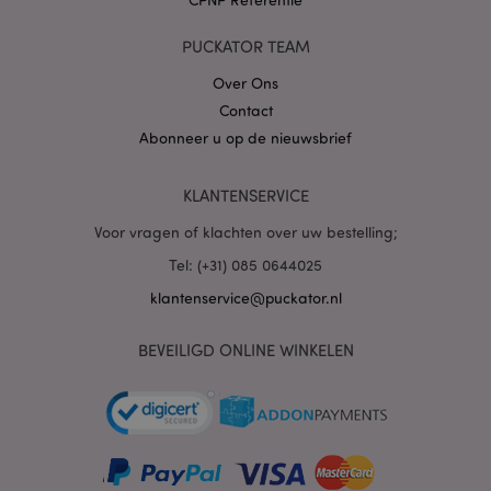
PUCKATOR TEAM
X-Magento-Vary
1 dag
Adobe Inc.
www.puckator.nl
Over Ons
Contact
Abonneer u op de nieuwsbrief
Privacybeleid van
Google
KLANTENSERVICE
Voor vragen of klachten over uw bestelling;
mage-cache-storage
1
Adobe Inc.
Tel: (+31) 085 0644025
www.puckator.nl
klantenservice@puckator.nl
BEVEILIGD ONLINE WINKELEN
PHPSESSID
1 dag
PHP.net
.www.puckator.nl