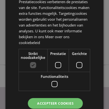
Prestatiecookies verbeteren de prestaties
Product eigenschappen
van de site. Functionaliteitscookies maken
extra functies mogelijk. Targetingcookies
Meer
Hoogte 23 cm
informatie
worden gebruikt voor het personaliseren
5055071580604
van advertenties en het bijhouden van
12
analyses. U kunt ook meer informatie
0.558000
bekijken in ons
Meer over ons
Nee
cookiebeleid
Nee
Strikt
Prestatie
Gerichte
Nee
noodzakelijke
Functionaliteits
ACCEPTEER COOKIES
PRAKTISCHE LINKS