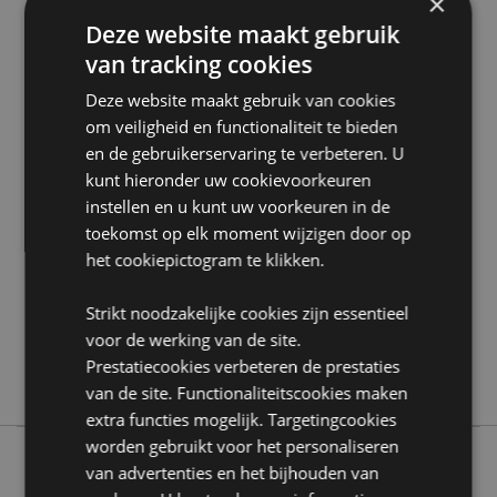
×
Zoekt u meer informatie over kopen bij Puckator?
Deze website maakt gebruik
Lees dan onze
klanten informatie gids.
van tracking cookies
Deze website maakt gebruik van cookies
Product eigenschappen
om veiligheid en functionaliteit te bieden
Meer
10ml Flesje Hoogte 6cm Breedte 2.5cm Diepte
en de gebruikerservaring te verbeteren. U
informatie
2.5cm
kunt hieronder uw cookievoorkeuren
5055071703362
instellen en u kunt uw voorkeuren in de
144
toekomst op elk moment wijzigen door op
0.050000
het cookiepictogram te klikken.
Nee
Strikt noodzakelijke cookies zijn essentieel
Nee
voor de werking van de site.
Nee
Prestatiecookies verbeteren de prestaties
Eden
van de site. Functionaliteitscookies maken
extra functies mogelijk. Targetingcookies
worden gebruikt voor het personaliseren
van advertenties en het bijhouden van