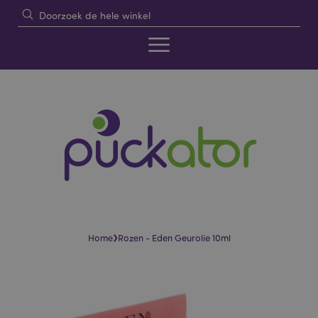
›
Home
Rozen - Eden Geurolie 10ml
Skip
Skip
to
to
the
the
end
beginning