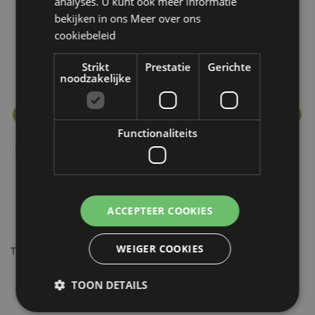
Meer van deze lijn
analyses. U kunt ook meer informatie
bekijken in ons
Meer over ons
cookiebeleid
Strikt
Prestatie
Gerichte
noodzakelijke
Functionaliteits
ACCEPTEER COOKIES
WEIGER COOKIES
Traanvormige Keramiek Olie- en Wax Geurbrander Wit
Ab
TOON DETAILS
OB115B