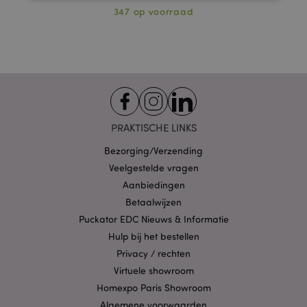
347 op voorraad
Strikt noodzakelijke
Prestatie
Gerichte
Functionaliteits
Strikt noodzakelijke cookies maken
kernfunctionaliteit van de website mogelijk, zoals
gebruikersaanmelding en accountbeheer. Zonder
strikt noodzakelijke cookies kan de website niet
goed gebruikt worden.
PRAKTISCHE LINKS
Provider
/
Naam
Verv
Domein
Bezorging/Verzending
CookieScriptConsent
1 
CookieScript
Veelgestelde vragen
.puckator.nl
Aanbiedingen
Betaalwijzen
Puckator EDC Nieuws & Informatie
Hulp bij het bestellen
Privacy / rechten
X-Magento-Vary
1 dag
Adobe Inc.
Virtuele showroom
www.puckator.nl
Homexpo Paris Showroom
Algemene voorwaarden