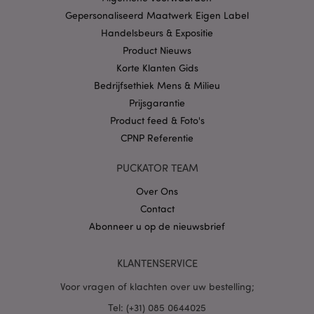
Privacybeleid van
Google
Gepersonaliseerd Maatwerk Eigen Label
Handelsbeurs & Expositie
Product Nieuws
Korte Klanten Gids
mage-cache-storage
1
Adobe Inc.
www.puckator.nl
Bedrijfsethiek Mens & Milieu
Prijsgarantie
Product feed & Foto's
CPNP Referentie
PHPSESSID
1 dag
PHP.net
.www.puckator.nl
PUCKATOR TEAM
Over Ons
Contact
Abonneer u op de nieuwsbrief
KLANTENSERVICE
Voor vragen of klachten over uw bestelling;
Tel: (+31) 085 0644025