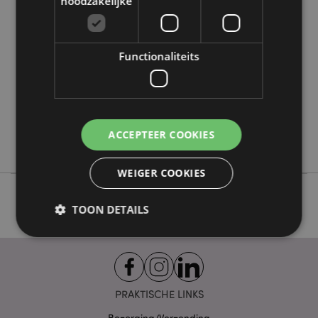
noodzakelijke
Meer
Hoogte 6cm Breedte 2.5cm Diepte 2.5cm
informatie
5028781475032
288
Functionaliteits
0.044000
Nee
Nee
Nee
ACCEPTEER COOKIES
Stamford
WEIGER COOKIES
TOON DETAILS
Strikt noodzakelijke
Prestatie
Gerichte
Functionaliteits
PRAKTISCHE LINKS
Strikt noodzakelijke cookies maken
Bezorging/Verzending