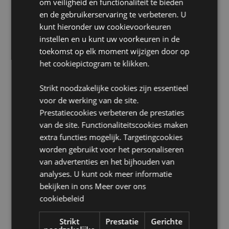
om veiligheid en functionaliteit te bieden
Voor gebruik met:
Geurbranders, lampenringen,
en de gebruikerservaring te verbeteren. U
diffusers en potpourri.
kunt hieronder uw cookievoorkeuren
Verpakking:
10ml Flesje
instellen en u kunt uw voorkeuren in de
Veganistisch:
Ja
toekomst op elk moment wijzigen door op
het cookiepictogram te klikken.
Dierproefvrij:
Ja
Kinderarbeid-vrij:
Ja
Strikt noodzakelijke cookies zijn essentieel
voor de werking van de site.
Product Bron:
Prestatiecookies verbeteren de prestaties
Zoekt u meer informatie over kopen bij Puckator?
van de site. Functionaliteitscookies maken
Lees dan onze
klanten informatie gids.
extra functies mogelijk. Targetingcookies
worden gebruikt voor het personaliseren
van advertenties en het bijhouden van
analyses. U kunt ook meer informatie
bekijken in ons
Meer over ons
cookiebeleid
Product eigenschappen
Strikt
Prestatie
Gerichte