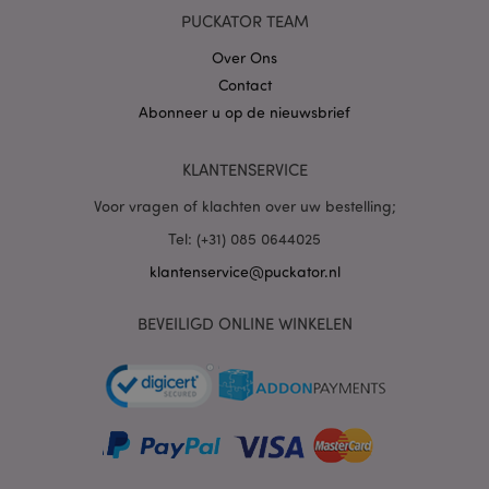
www.puckator.nl
PUCKATOR TEAM
Over Ons
Contact
PHPSESSID
1 dag
PHP.net
Abonneer u op de nieuwsbrief
.www.puckator.nl
KLANTENSERVICE
Voor vragen of klachten over uw bestelling;
Tel: (+31) 085 0644025
klantenservice@puckator.nl
BEVEILIGD ONLINE WINKELEN
mage-cache-sessid
1
Adobe Inc.
www.puckator.nl