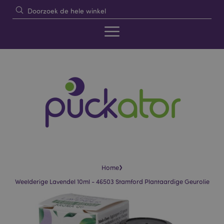
›
Home
Weelderige Lavendel 10ml - 46503 Stamford Plantaardige Geurolie
Skip
Skip
to
to
the
the