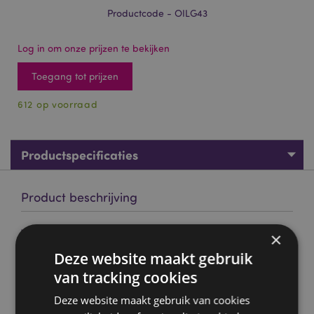
Productcode - OILG43
Log in om onze prijzen te bekijken
Toegang tot prijzen
612 op voorraad
Productspecificaties
Product beschrijving
Weelderige Lavendel 10ml - 46503 Stamford Plantaardige
×
Geurolie
Deze website maakt gebruik
Merk:
Stamford
van tracking cookies
Materiaal:
Geuroliën (synthetische geuren), glas (fles)
Deze website maakt gebruik van cookies
en polypropyleen (dop)