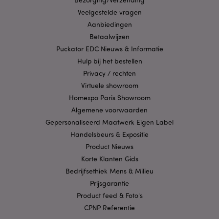
kernfunctionaliteit van de website mogelijk, zoals
gebruikersaanmelding en accountbeheer. Zonder
Veelgestelde vragen
strikt noodzakelijke cookies kan de website niet
Aanbiedingen
goed gebruikt worden.
Betaalwijzen
Provider
/
Naam
Verv
Puckator EDC Nieuws & Informatie
Domein
Hulp bij het bestellen
CookieScriptConsent
1 
CookieScript
.puckator.nl
Privacy / rechten
Virtuele showroom
Homexpo Paris Showroom
Algemene voorwaarden
Gepersonaliseerd Maatwerk Eigen Label
X-Magento-Vary
1 dag
Adobe Inc.
Handelsbeurs & Expositie
www.puckator.nl
Product Nieuws
Korte Klanten Gids
Privacybeleid van
Bedrijfsethiek Mens & Milieu
Google
Prijsgarantie
Product feed & Foto's
CPNP Referentie
mage-cache-storage
1
Adobe Inc.