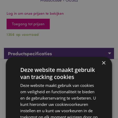
Productcode - OILG02
Log in om onze prijzen te bekijken
Toegang tot prijzen
1356 op voorraad
Productspecificaties
×
Deze website maakt gebruik
Product beschrijving
van tracking cookies
Himalaya Witte Musk 10ml - Goloka Geurolie
Deze website maakt gebruik van cookies
Materiaal:
Geurolie
om veiligheid en functionaliteit te bieden
en de gebruikerservaring te verbeteren. U
Voor gebruik met:
Geurbranders, aroma lampenring,
geurstokjes en gedroogde bloemen.
kunt hieronder uw cookievoorkeuren
instellen en u kunt uw voorkeuren in de
Product Bron:
toekomst op elk moment wijzigen door op