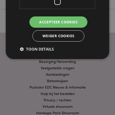
ACCEPTEER COOKIES
WEIGER COOKIES
TOON DETAILS
PRAKTISCHE LINKS
Bezorging/Verzending
Veelgestelde vragen
Strikt noodzakelijke
Prestatie
Gerichte
Aanbiedingen
Functionaliteits
Betaalwijzen
Strikt noodzakelijke cookies maken
Puckator EDC Nieuws & Informatie
kernfunctionaliteit van de website mogelijk, zoals
Hulp bij het bestellen
gebruikersaanmelding en accountbeheer. Zonder
strikt noodzakelijke cookies kan de website niet
Privacy / rechten
goed gebruikt worden.
Virtuele showroom
Provider
/
Naam
Verv
Homexpo Paris Showroom
Domein