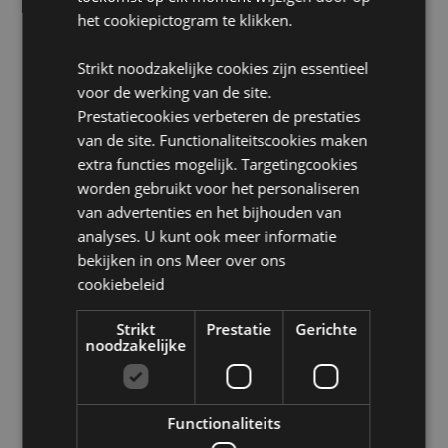
het cookiepictogram te klikken.
Zoekt u meer informatie over kopen bij Puckator?
Lees dan onze
klanten informatie gids.
Strikt noodzakelijke cookies zijn essentieel
voor de werking van de site.
Prestatiecookies verbeteren de prestaties
van de site. Functionaliteitscookies maken
extra functies mogelijk. Targetingcookies
worden gebruikt voor het personaliseren
van advertenties en het bijhouden van
Product eigenschappen
analyses. U kunt ook meer informatie
Meer
Hoogte 6.5cmBreedte 2cm Diepte 2cm
bekijken in ons
Meer over ons
informatie
8906051435414
cookiebeleid
288
Strikt
Prestatie
Gerichte
0.065000
noodzakelijke
Nee
Nee
Nee
Functionaliteits
Goloka