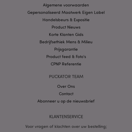
Algemene voorwaarden
CookieScriptConsent
1 
CookieScript
Gepersonaliseerd Maatwerk Eigen Label
.puckator.nl
Handelsbeurs & Expositie
Product Nieuws
Korte Klanten Gids
Bedrijfsethiek Mens & Milieu
Prijsgarantie
X-Magento-Vary
1 dag
Adobe Inc.
www.puckator.nl
Product feed & Foto's
CPNP Referentie
Privacybeleid van
Google
PUCKATOR TEAM
Over Ons
Contact
mage-cache-storage
1
Adobe Inc.
Abonneer u op de nieuwsbrief
www.puckator.nl
KLANTENSERVICE
Voor vragen of klachten over uw bestelling;
PHPSESSID
1 dag
PHP.net