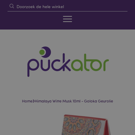
›
Home
Himalaya Witte Musk 10ml - Goloka Geurolie
Skip
Skip
to
to
the
the
end
beginning