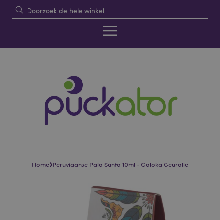
›
Home
Peruviaanse Palo Santo 10ml - Goloka Geurolie
Skip
Skip
to
to
the
the
end
beginning