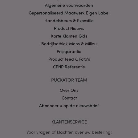
Algemene voorwaarden
CookieScriptConsent
1 
CookieScript
Gepersonaliseerd Maatwerk Eigen Label
.puckator.nl
Handelsbeurs & Expositie
Product Nieuws
Korte Klanten Gids
Bedrijfsethiek Mens & Milieu
Prijsgarantie
X-Magento-Vary
1 dag
Adobe Inc.
www.puckator.nl
Product feed & Foto's
CPNP Referentie
Privacybeleid van
Google
PUCKATOR TEAM
Over Ons
Contact
mage-cache-storage
1
Adobe Inc.
Abonneer u op de nieuwsbrief
www.puckator.nl
KLANTENSERVICE
Voor vragen of klachten over uw bestelling;
PHPSESSID
1 dag
PHP.net