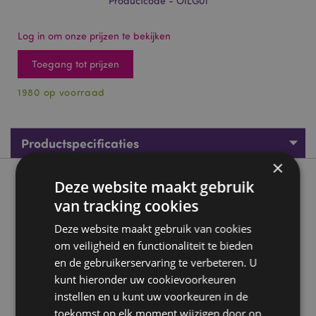
Productcode - OILG01
Log in om onze prijzen te bekijken
Toegang tot prijzen
1980 op voorraad
Productspecificaties
×
Deze website maakt gebruik
Product beschrijving
van tracking cookies
Peruviaanse Palo Santo 10ml - Goloka Geurolie
Deze website maakt gebruik van cookies
Materiaal:
Geurolie
om veiligheid en functionaliteit te bieden
en de gebruikerservaring te verbeteren. U
Voor gebruik met:
Geurbranders, aroma lampenring,
geurstokjes en gedroogde bloemen.
kunt hieronder uw cookievoorkeuren
instellen en u kunt uw voorkeuren in de
Product Bron:
toekomst op elk moment wijzigen door op