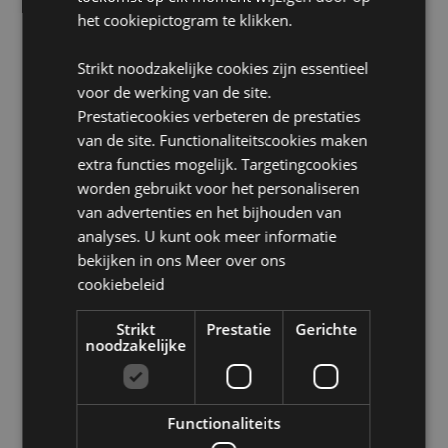
het cookiepictogram te klikken.
Zoekt u meer informatie over kopen bij Puckator?
Lees dan onze
klanten informatie gids.
Strikt noodzakelijke cookies zijn essentieel
voor de werking van de site.
Prestatiecookies verbeteren de prestaties
van de site. Functionaliteitscookies maken
extra functies mogelijk. Targetingcookies
worden gebruikt voor het personaliseren
van advertenties en het bijhouden van
Product eigenschappen
analyses. U kunt ook meer informatie
Meer
Hoogte 6.5cm Breedte 2cm Diepte 2cm
bekijken in ons
Meer over ons
informatie
8906051435384
cookiebeleid
288
Strikt
Prestatie
Gerichte
0.065000
noodzakelijke
Nee
Nee
Nee
Functionaliteits
Goloka