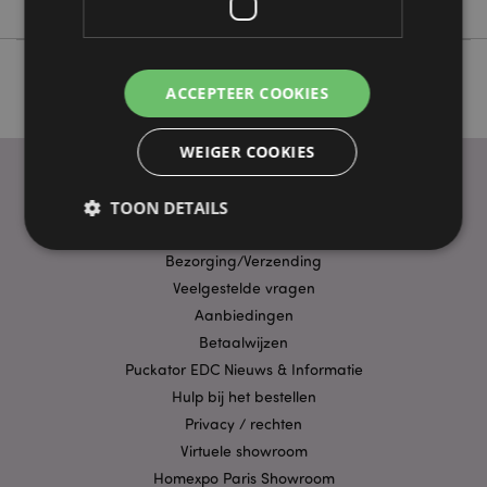
ACCEPTEER COOKIES
WEIGER COOKIES
TOON DETAILS
PRAKTISCHE LINKS
Bezorging/Verzending
Veelgestelde vragen
Strikt noodzakelijke
Prestatie
Gerichte
Aanbiedingen
Functionaliteits
Betaalwijzen
Strikt noodzakelijke cookies maken
Puckator EDC Nieuws & Informatie
kernfunctionaliteit van de website mogelijk, zoals
Hulp bij het bestellen
gebruikersaanmelding en accountbeheer. Zonder
strikt noodzakelijke cookies kan de website niet
Privacy / rechten
goed gebruikt worden.
Virtuele showroom
Provider
/
Naam
Verv
Homexpo Paris Showroom
Domein