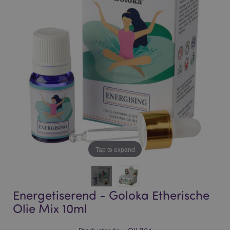
of
of
the
the
images
images
gallery
gallery
Tap to expand
Energetiserend - Goloka Etherische
Olie Mix 10ml