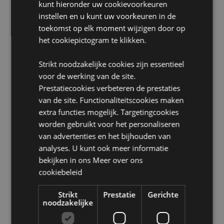
kunt hieronder uw cookievoorkeuren
Dierproefvrij:
Ja
instellen en u kunt uw voorkeuren in de
Kinderarbeid-vrij:
Ja
toekomst op elk moment wijzigen door op
het cookiepictogram te klikken.
Product Bron:
Zoekt u meer informatie over kopen bij Puckator?
Strikt noodzakelijke cookies zijn essentieel
Lees dan onze
klanten informatie gids.
voor de werking van de site.
Prestatiecookies verbeteren de prestaties
van de site. Functionaliteitscookies maken
extra functies mogelijk. Targetingcookies
worden gebruikt voor het personaliseren
van advertenties en het bijhouden van
analyses. U kunt ook meer informatie
Product eigenschappen
bekijken in ons
Meer over ons
cookiebeleid
Meer
Hoogte 6.3cm Diameter 2.4cm Hoogte with
informatie
Pipette 7.3cm 10ml
Strikt
Prestatie
Gerichte
8906051436909
noodzakelijke
144