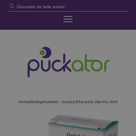
›
Home
Energetiserend - Goloka Etherische Olie Mix 10ml
Skip
Skip
to
to
the
the
end
beginning