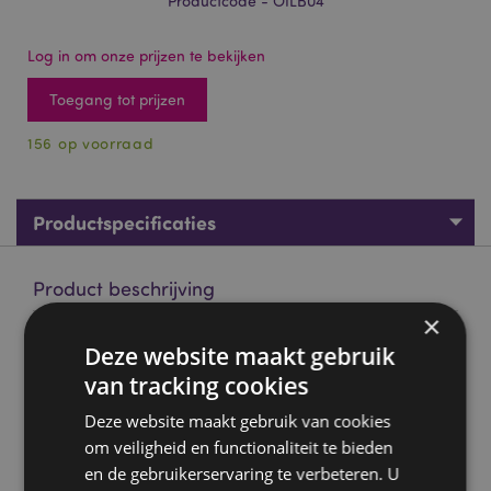
Productcode - OILB04
Log in om onze prijzen te bekijken
Toegang tot prijzen
156 op voorraad
Productspecificaties
Product beschrijving
×
Energetiserend - Goloka Etherische Olie Mix 10ml
Deze website maakt gebruik
Merk:
Goloka
van tracking cookies
Materiaal:
100% Pure Etherische Olie
Deze website maakt gebruik van cookies
Verpakking:
10ml fles met pipet
om veiligheid en functionaliteit te bieden
en de gebruikerservaring te verbeteren. U
Veganistisch:
Ja