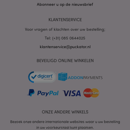
Abonneer u op de nieuwsbrief
PHPSESSID
1 dag
PHP.net
.www.puckator.nl
KLANTENSERVICE
Voor vragen of klachten over uw bestelling;
Tel: (+31) 085 0644025
klantenservice@puckator.nl
BEVEILIGD ONLINE WINKELEN
mage-cache-sessid
1
Adobe Inc.
www.puckator.nl
ONZE ANDERE WINKELS
Bezoek onze andere internationale websites waar u uw bestelling
in uw voorkeurstaal kunt plaatsen.
_GRECAPTCHA
6 m
Google LLC