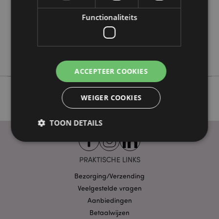
0.075000
Nee
Functionaliteits
Nee
Nee
Goloka
ACCEPTEER COOKIES
WEIGER COOKIES
TOON DETAILS
PRAKTISCHE LINKS
Strikt noodzakelijke
Prestatie
Gerichte
Functionaliteits
Bezorging/Verzending
Veelgestelde vragen
Strikt noodzakelijke cookies maken
Aanbiedingen
kernfunctionaliteit van de website mogelijk, zoals
gebruikersaanmelding en accountbeheer. Zonder
Betaalwijzen
strikt noodzakelijke cookies kan de website niet