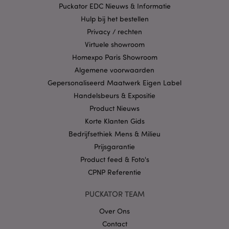
Puckator EDC Nieuws & Informatie
goed gebruikt worden.
Hulp bij het bestellen
Provider
/
Naam
Verv
Domein
Privacy / rechten
Virtuele showroom
CookieScriptConsent
1 
CookieScript
.puckator.nl
Homexpo Paris Showroom
Algemene voorwaarden
Gepersonaliseerd Maatwerk Eigen Label
Handelsbeurs & Expositie
Product Nieuws
X-Magento-Vary
1 dag
Adobe Inc.
Korte Klanten Gids
www.puckator.nl
Bedrijfsethiek Mens & Milieu
Prijsgarantie
Privacybeleid van
Product feed & Foto's
Google
CPNP Referentie
PUCKATOR TEAM
mage-cache-storage
1
Adobe Inc.
www.puckator.nl
Over Ons
Contact