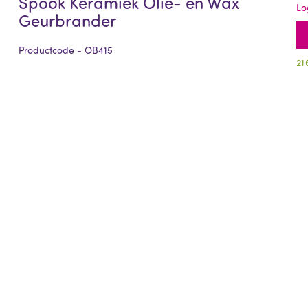
Spook Keramiek Olie- en Wax
Lo
Geurbrander
Productcode - OB415
21