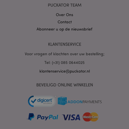
PUCKATOR TEAM
Over Ons
Contact
Abonneer u op de nieuwsbrief
mage-cache-sessid
1
Adobe Inc.
www.puckator.nl
KLANTENSERVICE
Voor vragen of klachten over uw bestelling;
Tel: (+31) 085 0644025
klantenservice@puckator.nl
_GRECAPTCHA
6 m
Google LLC
www.google.com
BEVEILIGD ONLINE WINKELEN
form_key
1 dag
Adobe Inc.
.www.puckator.nl