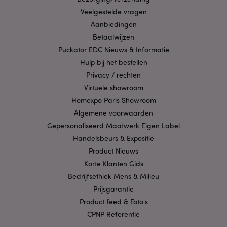
Veelgestelde vragen
X-Magento-Vary
1 dag
Aanbiedingen
Adobe Inc.
www.puckator.nl
Betaalwijzen
Puckator EDC Nieuws & Informatie
Privacybeleid van
Hulp bij het bestellen
Google
Privacy / rechten
Virtuele showroom
Homexpo Paris Showroom
mage-cache-storage
1
Adobe Inc.
Algemene voorwaarden
www.puckator.nl
Gepersonaliseerd Maatwerk Eigen Label
Handelsbeurs & Expositie
Product Nieuws
PHPSESSID
1 dag
PHP.net
Korte Klanten Gids
.www.puckator.nl
Bedrijfsethiek Mens & Milieu
Prijsgarantie
Product feed & Foto's
CPNP Referentie