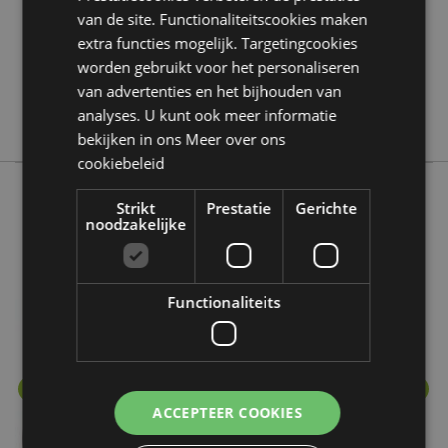
0.180000
van de site. Functionaliteitscookies maken
Ja
extra functies mogelijk. Targetingcookies
Nee
worden gebruikt voor het personaliseren
Nee
van advertenties en het bijhouden van
analyses. U kunt ook meer informatie
Eden
bekijken in ons
Meer over ons
cookiebeleid
Strikt
Prestatie
Gerichte
noodzakelijke
Meer van deze lijn
Functionaliteits
ACCEPTEER COOKIES