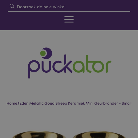
›
Home
Eden Metallic Goud Streep Keramiek Mini Geurbrander - Small
Skip
Skip
to
to
the
the
end
beginning