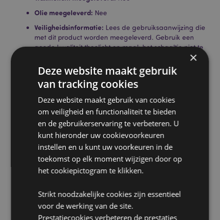
Olie meegeleverd:
Nee
Veiligheidsinformatie:
Lees de gebruiksaanwijzing die
met dit product worden meegeleverd. Gebruik een
goede kwaliteit theelicht en maak het schaaltje niet te
×
vol.
Deze website maakt gebruik
Product Informatie:
Aanbevolen voor decoratief
van tracking cookies
gebruik vanwege het klein oppervlak schaal en kaars
diepte.
Deze website maakt gebruik van cookies
om veiligheid en functionaliteit te bieden
Product Bron:
en de gebruikerservaring te verbeteren. U
Zoekt u meer informatie over kopen bij Puckator?
kunt hieronder uw cookievoorkeuren
Lees dan onze
klanten informatie gids.
instellen en u kunt uw voorkeuren in de
toekomst op elk moment wijzigen door op
Product eigenschappen
het cookiepictogram te klikken.
Meer
Hoogte 8cm Breedte 6cm Diepte 6cm
Strikt noodzakelijke cookies zijn essentieel
informatie
5055071762277
voor de werking van de site.
120
Prestatiecookies verbeteren de prestaties