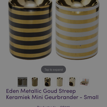
of
of
the
the
images
images
gallery
gallery
Tap to expand
Eden Metallic Goud Streep
Keramiek Mini Geurbrander - Small