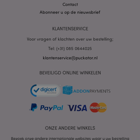
Contact
Abonneer u op de nieuwsbrief
mage-cache-sessid
1
Adobe Inc.
KLANTENSERVICE
www.puckator.nl
Voor vragen of klachten over uw bestelling;
Tel: (+31) 085 0644025
klantenservice@puckator.nl
_GRECAPTCHA
6 m
Google LLC
BEVEILIGD ONLINE WINKELEN
www.google.com
form_key
1 dag
Adobe Inc.
.www.puckator.nl
ONZE ANDERE WINKELS
mage-messages
1 dag
Adobe Inc.
www.puckator.nl
Bezoek onze andere internationale websites waar u uw bestelling