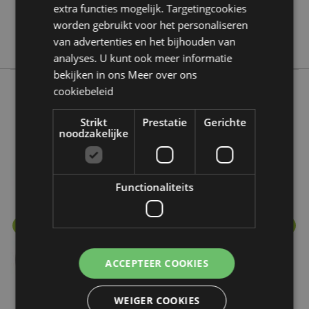
extra functies mogelijk. Targetingcookies
Nee
worden gebruikt voor het personaliseren
Eden
van advertenties en het bijhouden van
analyses. U kunt ook meer informatie
bekijken in ons
Meer over ons
cookiebeleid
Meer van deze lijn
Strikt
Prestatie
Gerichte
noodzakelijke
Functionaliteits
ACCEPTEER COOKIES
WEIGER COOKIES