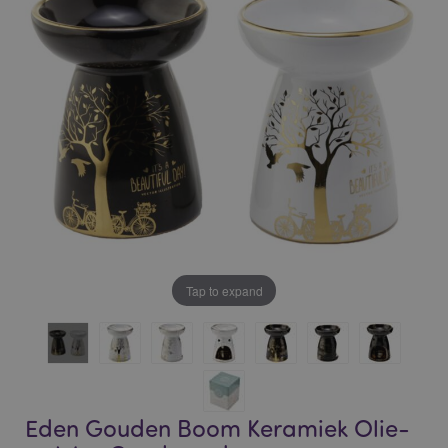
of
of
the
the
images
images
gallery
gallery
Tap to expand
Eden Gouden Boom Keramiek Olie-