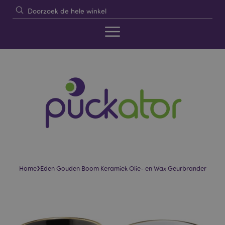
›
Home
Eden Gouden Boom Keramiek Olie- en Wax Geurbrander
Skip
Skip
to
to
the
the
end
beginning