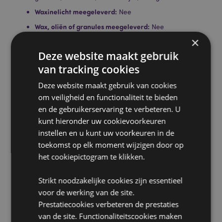
Waxinelicht meegeleverd:
Nee
Wax, oliën of granules meegeleverd:
Nee
×
Veiligheidsinformatie:
Lees altijd de meegeleverde
bijsluiter. Gebruik een goede kwaliteit theelicht en
Deze website maakt gebruik
maak het schaaltje niet te vol.
van tracking cookies
Product Bron:
Deze website maakt gebruik van cookies
om veiligheid en functionaliteit te bieden
Zoekt u meer informatie over kopen bij Puckator?
en de gebruikerservaring te verbeteren. U
Lees dan onze
klanten informatie gids.
kunt hieronder uw cookievoorkeuren
instellen en u kunt uw voorkeuren in de
Product eigenschappen
toekomst op elk moment wijzigen door op
Meer
Hoogte 11.5cm Breedte 9cm Diepte 9cm
het cookiepictogram te klikken.
informatie
5055071762253
Strikt noodzakelijke cookies zijn essentieel
48
voor de werking van de site.
0.365000
Prestatiecookies verbeteren de prestaties
Nee
van de site. Functionaliteitscookies maken
Nee