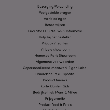
Bezorging/Verzending
Veelgestelde vragen
X-Magento-Vary
1 dag
Adobe Inc.
Aanbiedingen
www.puckator.nl
Betaalwijzen
Puckator EDC Nieuws & Informatie
Privacybeleid van
Google
Hulp bij het bestellen
Privacy / rechten
Virtuele showroom
Homexpo Paris Showroom
mage-cache-storage
1
Adobe Inc.
www.puckator.nl
Algemene voorwaarden
Gepersonaliseerd Maatwerk Eigen Label
Handelsbeurs & Expositie
Product Nieuws
PHPSESSID
1 dag
PHP.net
.www.puckator.nl
Korte Klanten Gids
Bedrijfsethiek Mens & Milieu
Prijsgarantie
Product feed & Foto's