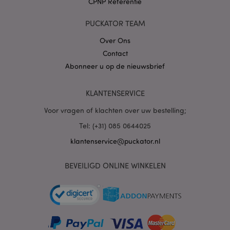
CPNP Referentie
PUCKATOR TEAM
Over Ons
Contact
Abonneer u op de nieuwsbrief
mage-cache-sessid
1
Adobe Inc.
www.puckator.nl
KLANTENSERVICE
Voor vragen of klachten over uw bestelling;
Tel: (+31) 085 0644025
klantenservice@puckator.nl
_GRECAPTCHA
6 m
Google LLC
www.google.com
BEVEILIGD ONLINE WINKELEN
form_key
1 dag
Adobe Inc.
.www.puckator.nl