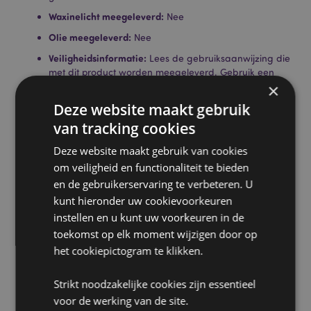
Waxinelicht meegeleverd:
Nee
Olie meegeleverd:
Nee
Veiligheidsinformatie:
Lees de gebruiksaanwijzing die
met dit product worden meegeleverd. Gebruik een
×
goede kwaliteit theelicht en maak het schaaltje niet te
vol.
Deze website maakt gebruik
Product Informatie:
Aanbevolen voor decoratief
van tracking cookies
gebruik vanwege het klein oppervlak schaal en kaars
diepte.
Deze website maakt gebruik van cookies
om veiligheid en functionaliteit te bieden
Product Bron:
en de gebruikerservaring te verbeteren. U
kunt hieronder uw cookievoorkeuren
Zoekt u meer informatie over kopen bij Puckator?
Lees dan onze
klanten informatie gids.
instellen en u kunt uw voorkeuren in de
toekomst op elk moment wijzigen door op
het cookiepictogram te klikken.
Product eigenschappen
Meer
Hoogte 8cm Breedte 7cm Diepte 7cm
Strikt noodzakelijke cookies zijn essentieel
informatie
5055071701382
voor de werking van de site.