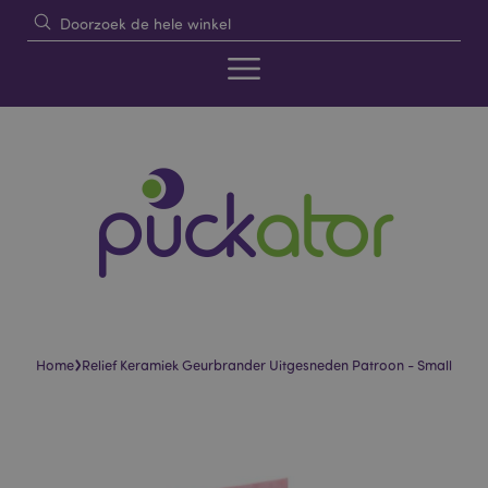
›
Home
Relief Keramiek Geurbrander Uitgesneden Patroon - Small
Skip
Skip
to
to
the
the
end
beginning