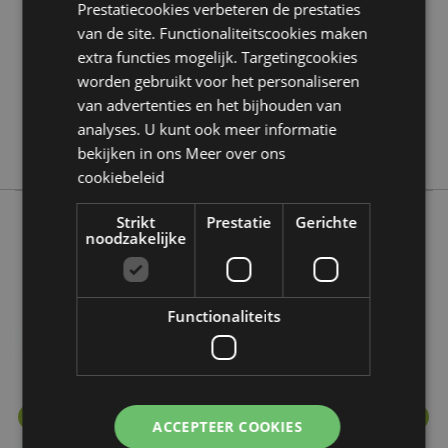
Prestatiecookies verbeteren de prestaties
120
van de site. Functionaliteitscookies maken
0.158000
extra functies mogelijk. Targetingcookies
Nee
worden gebruikt voor het personaliseren
Nee
van advertenties en het bijhouden van
Nee
analyses. U kunt ook meer informatie
Eden
bekijken in ons
Meer over ons
cookiebeleid
Strikt
Prestatie
Gerichte
noodzakelijke
Meer van deze lijn
Functionaliteits
ACCEPTEER COOKIES