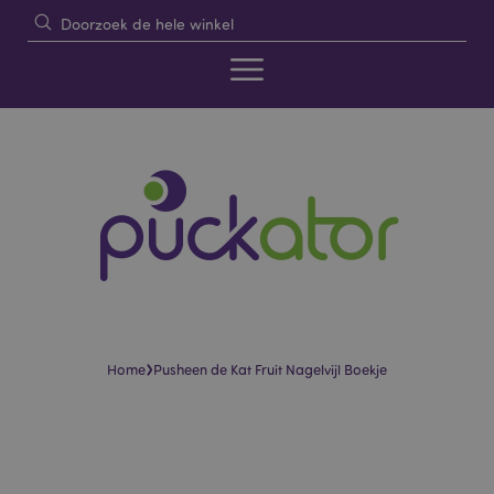
›
Home
Pusheen de Kat Fruit Nagelvijl Boekje
Skip
Skip
to
to
the
the
end
beginning