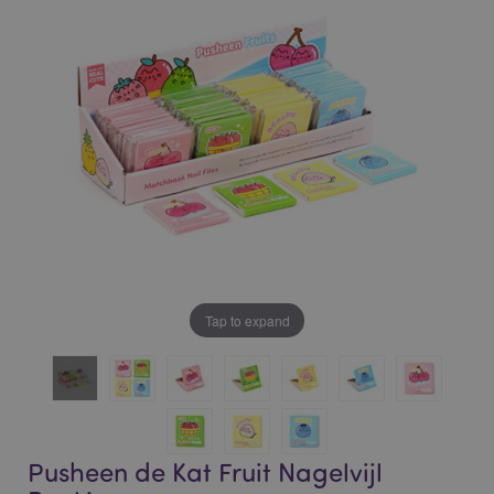
of
of
the
the
images
images
gallery
gallery
Tap to expand
Pusheen de Kat Fruit Nagelvijl