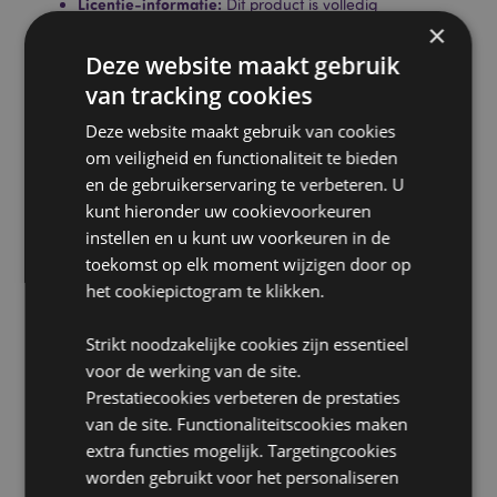
Licentie-informatie:
Dit product is volledig
gelicentieerd voor de onderstaande locaties. Als u
×
zich buiten deze gebieden bevindt, probeer dit
Deze website maakt gebruik
product dan niet te kopen. Als u dit toch doet, wordt
van tracking cookies
het product uit uw bestelling verwijderd. Neem voor
meer informatie contact op met onze klantenservice.
Deze website maakt gebruik van cookies
Gelicentieerde gebieden:
Ålandeilanden, Albanië,
om veiligheid en functionaliteit te bieden
Andorra, Oostenrijk, Azerbeidzjan, Azoren (Portugal),
Balearen (Spanje), Wit-Rusland, België, Bermuda,
en de gebruikerservaring te verbeteren. U
Bosnië en Herzegovina, Bulgarije, Canarische
kunt hieronder uw cookievoorkeuren
Eilanden (Spanje), Ceuta en Melilla, Chili, Corsica
instellen en u kunt uw voorkeuren in de
(Frankrijk), Kroatië, Cyprus, Tsjechië, Denemarken,
toekomst op elk moment wijzigen door op
Estland, Finland (vasteland), Frankrijk (vasteland),
het cookiepictogram te klikken.
Frans-Guyana, Georgië, Duitsland, Gibraltar,
Griekenland, Guadeloupe, Guernsey (Kanaaleilanden),
Heilige Stoel (Vaticaanstad), Hongarije, IJsland,
Strikt noodzakelijke cookies zijn essentieel
Ierland, Isle of Man (Verenigd Koninkrijk), Italië
voor de werking van de site.
(vasteland), Jersey (Kanaaleilanden), Kosovo, Letland,
Prestatiecookies verbeteren de prestaties
Liechtenstein, Litouwen, Luxemburg, Noord-
van de site. Functionaliteitscookies maken
Macedonië, Madeira (Portugal), Malta, Martinique,
Mayotte, Moldavië, Montenegro, Nederland,
extra functies mogelijk. Targetingcookies
Noorwegen, Polen, Portugal (vasteland), Réunion,
worden gebruikt voor het personaliseren
Roemenië, Rusland, Saint Martin (Frans deel), Servië,