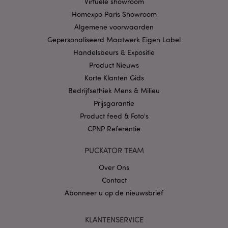
Virtuele showroom
Homexpo Paris Showroom
Privacybeleid van
Google
Algemene voorwaarden
Gepersonaliseerd Maatwerk Eigen Label
Handelsbeurs & Expositie
Product Nieuws
mage-cache-storage
1
Adobe Inc.
www.puckator.nl
Korte Klanten Gids
Bedrijfsethiek Mens & Milieu
Prijsgarantie
Product feed & Foto's
PHPSESSID
1 dag
PHP.net
.www.puckator.nl
CPNP Referentie
PUCKATOR TEAM
Over Ons
Contact
Abonneer u op de nieuwsbrief
KLANTENSERVICE