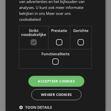
van advertenties en het bijhouden van
Sicilië (Italië), Slowakije, Slovenië, Spanje (vasteland),
analyses. U kunt ook meer informatie
Zweden, Zwitserland, Turkije, Oekraïne, Verenigd
bekijken in ons
Meer over ons
Koninkrijk (vasteland), Verenigd Koninkrijk (Noord-
Ierland, Hooglanden en eilanden)
cookiebeleid
Product Bron:
Strikt
Prestatie
Gerichte
noodzakelijke
Zoekt u meer informatie over kopen bij Puckator?
Lees dan onze
klanten informatie gids.
Functionaliteits
Product eigenschappen
Meer
Hoogte 6cm Breedte 5.5cm Diepte 0.5cm
informatie
Vijltjes 4x0.5x0.1cm
5055071509933
ACCEPTEER COOKIES
480
0.007000
WEIGER COOKIES
Nee
Nee
TOON DETAILS
Nee