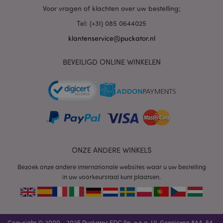
Voor vragen of klachten over uw bestelling;
mage-cache-sessid
1
Adobe Inc.
Tel: (+31) 085 0644025
www.puckator.nl
klantenservice@puckator.nl
BEVEILIGD ONLINE WINKELEN
_GRECAPTCHA
6 m
Google LLC
www.google.com
form_key
1 dag
Adobe Inc.
.www.puckator.nl
ONZE ANDERE WINKELS
Bezoek onze andere internationale websites waar u uw bestelling
in uw voorkeurstaal kunt plaatsen.
mage-messages
1 dag
Adobe Inc.
www.puckator.nl
Copyright © 2000 - 2025 Puckator EDC Sp. z o.o. Ul. Graniczna 8AA, 54-