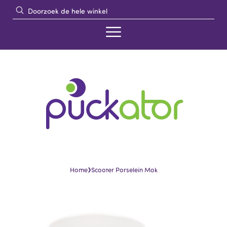
›
Home
Scooter Porselein Mok
Skip
Skip
to
to
the
the
end
beginning