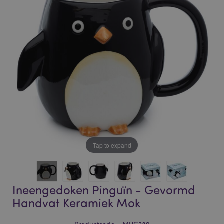
of
of
the
the
images
images
gallery
gallery
Tap to expand
Ineengedoken Pinguïn - Gevormd
Handvat Keramiek Mok