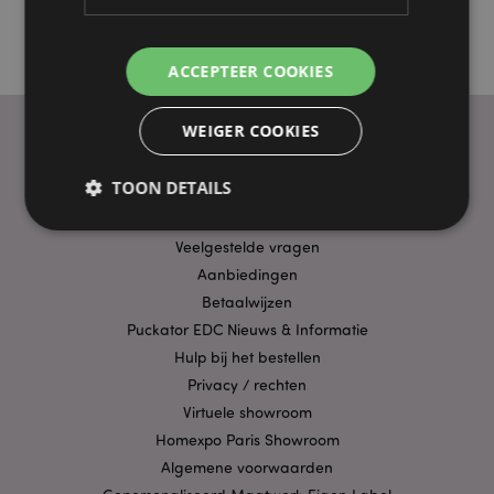
ACCEPTEER COOKIES
WEIGER COOKIES
PRAKTISCHE LINKS
TOON DETAILS
Bezorging/Verzending
Veelgestelde vragen
Aanbiedingen
Strikt noodzakelijke
Prestatie
Gerichte
Betaalwijzen
Functionaliteits
Puckator EDC Nieuws & Informatie
Strikt noodzakelijke cookies maken
Hulp bij het bestellen
kernfunctionaliteit van de website mogelijk, zoals
gebruikersaanmelding en accountbeheer. Zonder
Privacy / rechten
strikt noodzakelijke cookies kan de website niet
Virtuele showroom
goed gebruikt worden.
Homexpo Paris Showroom
Provider
/
Naam
Verv
Algemene voorwaarden
Domein