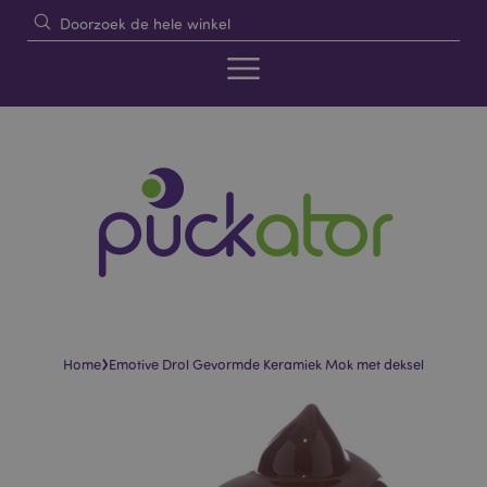
›
Home
Emotive Drol Gevormde Keramiek Mok met deksel
Skip
Skip
to
to
the
the
end
beginning