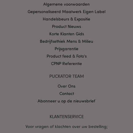
Algemene voorwaarden
CookieScriptConsent
1 
CookieScript
Gepersonaliseerd Maatwerk Eigen Label
.puckator.nl
Handelsbeurs & Expositie
Product Nieuws
Korte Klanten Gids
Bedrijfsethiek Mens & Milieu
Prijsgarantie
X-Magento-Vary
1 dag
Adobe Inc.
www.puckator.nl
Product feed & Foto's
CPNP Referentie
Privacybeleid van
Google
PUCKATOR TEAM
Over Ons
Contact
mage-cache-storage
1
Adobe Inc.
Abonneer u op de nieuwsbrief
www.puckator.nl
KLANTENSERVICE
Voor vragen of klachten over uw bestelling;
PHPSESSID
1 dag
PHP.net