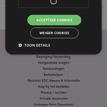
ACCEPTEER COOKIES
WEIGER COOKIES
TOON DETAILS
PRAKTISCHE LINKS
Bezorging/Verzending
Veelgestelde vragen
Strikt noodzakelijke
Prestatie
Gerichte
Aanbiedingen
Functionaliteits
Betaalwijzen
Strikt noodzakelijke cookies maken
Puckator EDC Nieuws & Informatie
kernfunctionaliteit van de website mogelijk, zoals
Hulp bij het bestellen
gebruikersaanmelding en accountbeheer. Zonder
strikt noodzakelijke cookies kan de website niet
Privacy / rechten
goed gebruikt worden.
Virtuele showroom
Provider
/
Naam
Homexpo Paris Showroom
Verv
Domein