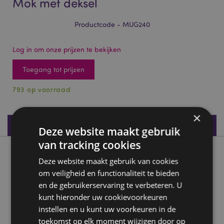
Mok met deksel
Productcode - MUG240
Log in om onze prijzen te bekijken
Toegang tot prijzen
793 op voorraad
×
Productspecificaties
Deze website maakt gebruik
van tracking cookies
Product beschrijving
Deze website maakt gebruik van cookies
om veiligheid en functionaliteit te bieden
Emotive Drol Gevormde Keramiek Mok met deksel
en de gebruikerservaring te verbeteren. U
Materiaal:
Dolomiet Keramiek
kunt hieronder uw cookievoorkeuren
instellen en u kunt uw voorkeuren in de
Voedselveilig:
Ja
toekomst op elk moment wijzigen door op