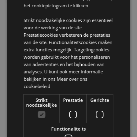
Magnetronveilig:
Nee
het cookiepictogram te klikken.
Vaatwasserveilig:
Nee
Volume:
400ml
Strikt noodzakelijke cookies zijn essentieel
voor de werking van de site.
Product Bron:
Prestatiecookies verbeteren de prestaties
van de site. Functionaliteitscookies maken
Zoekt u meer informatie over kopen bij Puckator?
Lees dan onze
klanten informatie gids.
extra functies mogelijk. Targetingcookies
worden gebruikt voor het personaliseren
van advertenties en het bijhouden van
Product eigenschappen
analyses. U kunt ook meer informatie
Meer
Hoogte met deksel 13cm Hoogte 8.5cm
bekijken in ons
Meer over ons
informatie
Breedte 14.5cm Diepte 11cm
cookiebeleid
5055071715167
Strikt
Prestatie
Gerichte
24
noodzakelijke
0.523000
Nee
Nee
Functionaliteits
Nee