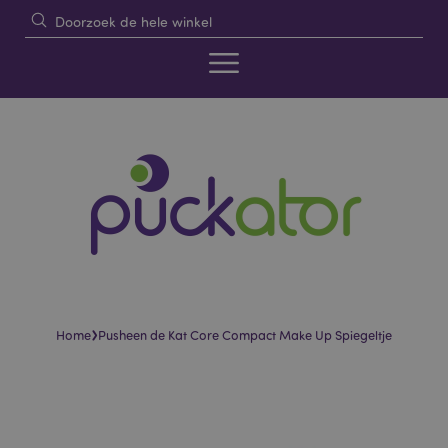
›
Home
Pusheen de Kat Core Compact Make Up Spiegeltje
Skip
Skip
to
to
the
the
end
beginning