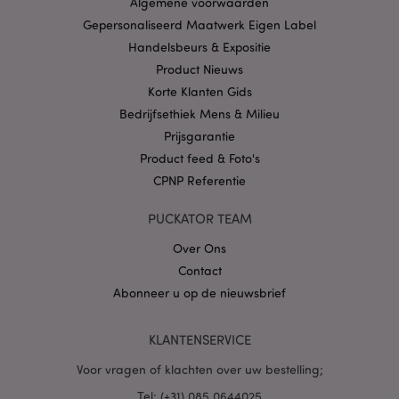
Algemene voorwaarden
Privacybeleid van
Google
Gepersonaliseerd Maatwerk Eigen Label
Handelsbeurs & Expositie
Product Nieuws
Korte Klanten Gids
mage-cache-storage
1
Adobe Inc.
www.puckator.nl
Bedrijfsethiek Mens & Milieu
Prijsgarantie
Product feed & Foto's
CPNP Referentie
PHPSESSID
1 dag
PHP.net
.www.puckator.nl
PUCKATOR TEAM
Over Ons
Contact
Abonneer u op de nieuwsbrief
KLANTENSERVICE
Voor vragen of klachten over uw bestelling;
Tel: (+31) 085 0644025