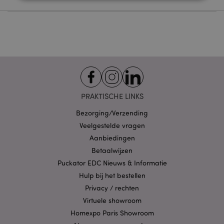
Strikt noodzakelijke
Prestatie
Gerichte
Functionaliteits
Strikt noodzakelijke cookies maken
kernfunctionaliteit van de website mogelijk, zoals
gebruikersaanmelding en accountbeheer. Zonder
strikt noodzakelijke cookies kan de website niet
goed gebruikt worden.
PRAKTISCHE LINKS
Provider
/
Naam
Verv
Domein
Bezorging/Verzending
CookieScriptConsent
1 
CookieScript
Veelgestelde vragen
.puckator.nl
Aanbiedingen
Betaalwijzen
Puckator EDC Nieuws & Informatie
Hulp bij het bestellen
Privacy / rechten
X-Magento-Vary
1 dag
Adobe Inc.
www.puckator.nl
Virtuele showroom
Homexpo Paris Showroom