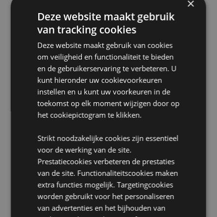
×
zich buiten deze gebieden bevindt, probeer dit
Deze website maakt gebruik
product dan niet te kopen. Als u dit toch doet, wordt
het product uit uw bestelling verwijderd. Neem voor
van tracking cookies
meer informatie contact op met onze klantenservice.
Deze website maakt gebruik van cookies
Gelicentieerde gebieden:
Ålandeilanden, Albanië,
Andorra, Oostenrijk, Azerbeidzjan, Azoren (Portugal),
om veiligheid en functionaliteit te bieden
Balearen (Spanje), Wit-Rusland, België, Bermuda,
en de gebruikerservaring te verbeteren. U
Bosnië en Herzegovina, Bulgarije, Canarische
kunt hieronder uw cookievoorkeuren
Eilanden (Spanje), Ceuta en Melilla, Chili, Corsica
instellen en u kunt uw voorkeuren in de
(Frankrijk), Kroatië, Cyprus, Tsjechië, Denemarken,
toekomst op elk moment wijzigen door op
Estland, Finland (vasteland), Frankrijk (vasteland),
Frans-Guyana, Georgië, Duitsland, Gibraltar,
het cookiepictogram te klikken.
Griekenland, Guadeloupe, Guernsey (Kanaaleilanden),
Heilige Stoel (Vaticaanstad), Hongarije, IJsland,
Strikt noodzakelijke cookies zijn essentieel
Ierland, Isle of Man (Verenigd Koninkrijk), Italië
voor de werking van de site.
(vasteland), Jersey (Kanaaleilanden), Kosovo, Letland,
Prestatiecookies verbeteren de prestaties
Liechtenstein, Litouwen, Luxemburg, Noord-
Macedonië, Madeira (Portugal), Malta, Martinique,
van de site. Functionaliteitscookies maken
Mayotte, Moldavië, Montenegro, Nederland,
extra functies mogelijk. Targetingcookies
Noorwegen, Polen, Portugal (vasteland), Réunion,
worden gebruikt voor het personaliseren
Roemenië, Rusland, Saint Martin (Frans deel), Servië,
van advertenties en het bijhouden van
Sicilië (Italië), Slowakije, Slovenië, Spanje (vasteland),