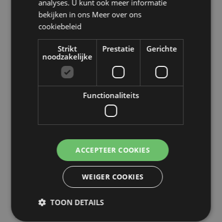
analyses. U kunt ook meer informatie
Zweden, Zwitserland, Turkije, Oekraïne, Verenigd
Koninkrijk (vasteland), Verenigd Koninkrijk (Noord-
bekijken in ons
Meer over ons
Ierland, Hooglanden en eilanden)
cookiebeleid
Product Bron:
Strikt
Prestatie
Gerichte
noodzakelijke
Zoekt u meer informatie over kopen bij Puckator?
Lees dan onze
klanten informatie gids.
Functionaliteits
Product eigenschappen
Meer
Hoogte 1cm Breedte 6.5cm Diepte 7cm
informatie
5055071510045
240
ACCEPTEER COOKIES
0.052000
Nee
WEIGER COOKIES
Nee
Nee
TOON DETAILS
Pusheen