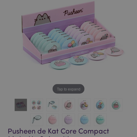
of
of
the
the
images
images
gallery
gallery
Tap to expand
Pusheen de Kat Core Compact