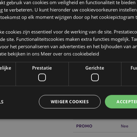
t gebruik van cookies om veiligheid en functionaliteit te bieden
ng te verbeteren. U kunt hieronder uw cookievoorkeuren instelle
 toekomst op elk moment wijzigen door op het cookiepictogram t
jke cookies zijn essentieel voor de werking van de site. Prestatiec
Product eigenschappen
 de site. Functionaliteitscookies maken extra functies mogelijk. T
oor het personaliseren van advertenties en het bijhouden van an
Meer
Afmetingen
Hoogte 
tie bekijken in ons
Meer over ons cookiebeleid
informatie
Barcode
5055071
elijke
Prestatie
Gerichte
Fun
Hoeveelheid karton
48
Gewicht (kg)
0.171000
SALE
Nee
LS
WEIGER COOKIES
ACCEPTE
NIEUW
or?
Nee
Lees dan onze
klanten
PROMO
Nee
Strikt noodzakelijke
Prestatie
Gerichte
Functionaliteits