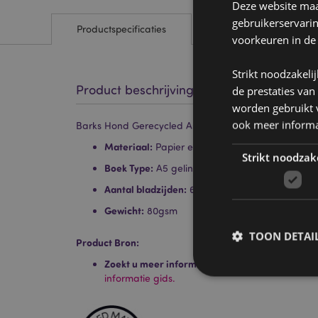
Deze website maak
gebruikerservari
Productspecificaties
voorkeuren in de
Strikt noodzakeli
Product beschrijving
de prestaties van
worden gebruikt v
ook meer informa
Barks Hond Gerecycled A5 Gelinieerd Notitieboekje
Materiaal:
Papier en karton
Strikt noodzak
Boek Type:
A5 gelinieerd hardback
Aantal bladzijden:
60
Gewicht:
80gsm
TOON DETAI
Product Bron:
Zoekt u meer informatie over kopen bij Puckat
informatie gids.