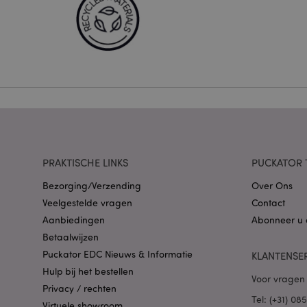
Strikt noodzakelijke
Zonder strikt noodza
Naam
CookieScriptConse
X-Magento-Vary
PRAKTISCHE LINKS
PUCKATOR 
Bezorging/Verzending
Over Ons
Veelgestelde vragen
Contact
mage-cache-storag
Aanbiedingen
Abonneer u 
Betaalwijzen
PHPSESSID
Puckator EDC Nieuws & Informatie
KLANTENSE
Hulp bij het bestellen
Voor vragen 
Privacy / rechten
Tel: (+31) 0
Virtuele showroom