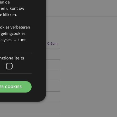
 en de
n en u kunt uw
e klikken.
ookies verbeteren
argetingcookies
alyses. U kunt
21cm Breedte 14.5cm Diepte 0.5cm
783807
ctionaliteits
ER COOKIES