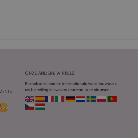
g en accountbeheer.
 door de Cookie-
ookievoorkeuren
n. De cookie-banner
oodzakelijk om
wordt gebruikt door
te markeren dat de
oor een gebruiker is
ONZE ANDERE WINKELS
Het maakt het
ersies van dezelfde
aan, bijvoorbeeld
Bezoek onze andere internationale websites waar u
uw bestelling in uw voorkeurstaal kunt plaatsen.
 om het cachen van
rgemakkelijken om
en.
plicaties op basis
identificator voor
ordt gebruikt om
ssies te
al gesproken een
mmer, hoe het