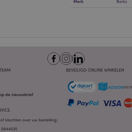
Merk
Barks
 cookies maken kernfunctionaliteit van de website mogelijk, zoals gebruikersaanmeldin
kelijke cookies kan de website niet goed gebruikt worden.
Provider
/
Vervaldatum
Omschrijving
Domein
nt
1 maand
Deze cookie wordt gebruikt
CookieScript
Script.com-service om de c
.puckator.nl
van bezoekers te onthoude
van Cookie-Script.com is n
correct te werken.
1 dag 16 uur
De X-Magento-Vary-cookie 
Adobe Inc.
het Magento 2-systeem om 
www.puckator.nl
versie van een pagina die d
TEAM
BEVEILIGD ONLINE WINKELEN
aangevraagd, is gewijzigd. 
Privacybeleid van Google
mogelijk om verschillende v
pagina in de cache op te sl
Varnish.
e
1 dag
Deze cookie wordt gebruikt
Adobe Inc.
op de nieuwsbrief
inhoud in de browser te ve
www.puckator.nl
pagina's sneller te laten lad
1 dag 16 uur
Cookie gegenereerd door ap
PHP.net
RVICE
van de PHP-taal. Dit is een 
.www.puckator.nl
algemene doeleinden die w
of klachten over uw bestelling;
variabelen van gebruikersse
onderhouden. Het is norma
willekeurig gegenereerd nu
85 0644025