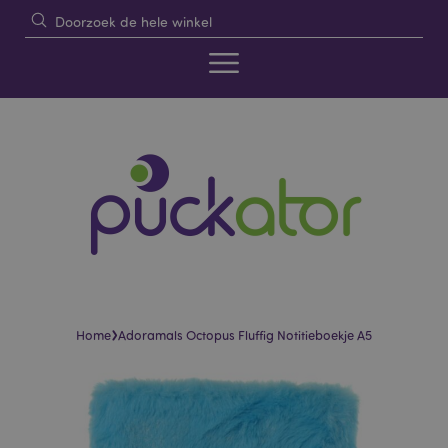
›
Home
Adoramals Octopus Fluffig Notitieboekje A5
Skip
Skip
to
to
the
the
end
beginning