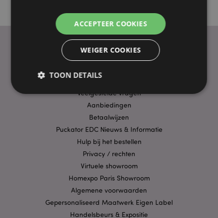
ACCEPTEER COOKIES
WEIGER COOKIES
PRAKTISCHE LINKS
TOON DETAILS
Bezorging/Verzending
Veelgestelde vragen
Aanbiedingen
Strikt noodzakelijke
Prestatie
Gerichte
Betaalwijzen
Functionaliteits
Puckator EDC Nieuws & Informatie
Hulp bij het bestellen
Strikt noodzakelijke cookies maken
kernfunctionaliteit van de website mogelijk, zoals
Privacy / rechten
gebruikersaanmelding en accountbeheer. Zonder
Virtuele showroom
strikt noodzakelijke cookies kan de website niet
goed gebruikt worden.
Homexpo Paris Showroom
Algemene voorwaarden
Provider
/
Naam
Verv
Domein
Gepersonaliseerd Maatwerk Eigen Label
CookieScriptConsent
1 
CookieScript
Handelsbeurs & Expositie