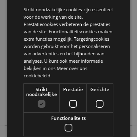
Strikt noodzakelijke cookies zijn essentieel
Product Bron:
voor de werking van de site.
Zoekt u meer informatie over kopen bij Puckator?
Prestatiecookies verbeteren de prestaties
Lees dan onze
klanten informatie gids.
van de site. Functionaliteitscookies maken
extra functies mogelijk. Targetingcookies
Product eigenschappen
worden gebruikt voor het personaliseren
van advertenties en het bijhouden van
Meer
Hoogte 22cm Breedte 16cm Diepte 2cm
informatie
analyses. U kunt ook meer informatie
5055071762543
bekijken in ons
Meer over ons
48
cookiebeleid
0.329000
Nee
Strikt
Prestatie
Gerichte
noodzakelijke
Nee
Nee
Adoramals
Functionaliteits