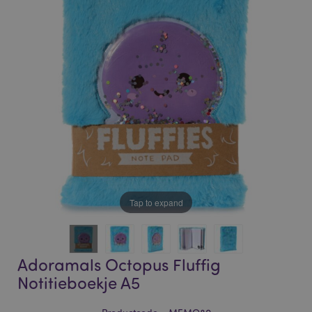
of
of
the
the
images
images
gallery
gallery
Tap to expand
Adoramals Octopus Fluffig
Notitieboekje A5