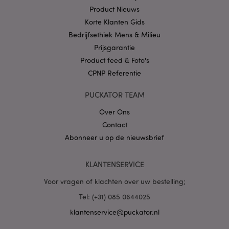
.puckator.nl
Product Nieuws
Korte Klanten Gids
Bedrijfsethiek Mens & Milieu
Prijsgarantie
Product feed & Foto's
X-Magento-Vary
1 dag
Adobe Inc.
CPNP Referentie
www.puckator.nl
PUCKATOR TEAM
Privacybeleid van
Google
Over Ons
Contact
Abonneer u op de nieuwsbrief
mage-cache-storage
1
Adobe Inc.
www.puckator.nl
KLANTENSERVICE
Voor vragen of klachten over uw bestelling;
Tel: (+31) 085 0644025
PHPSESSID
1 dag
PHP.net
.www.puckator.nl
klantenservice@puckator.nl