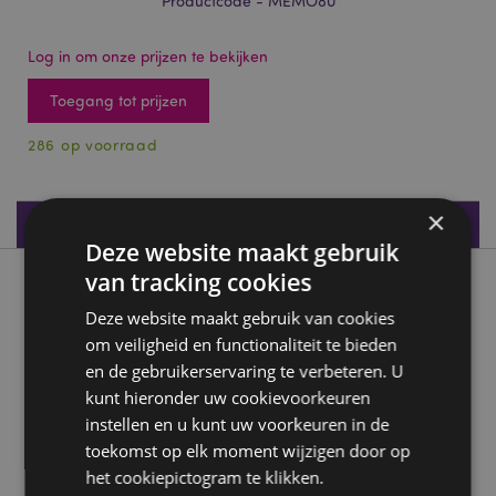
Productcode - MEMO80
Log in om onze prijzen te bekijken
Toegang tot prijzen
286 op voorraad
×
Productspecificaties
Deze website maakt gebruik
van tracking cookies
Product beschrijving
Deze website maakt gebruik van cookies
om veiligheid en functionaliteit te bieden
Adoramals Octopus Fluffig Notitieboekje A5
en de gebruikerservaring te verbeteren. U
Materiaal:
Polyester, Papier en karton
kunt hieronder uw cookievoorkeuren
Soort boek:
Gelinieerd Hardback
instellen en u kunt uw voorkeuren in de
Aantal pagina's:
80
toekomst op elk moment wijzigen door op
het cookiepictogram te klikken.
Gewicht:
80 g/m²