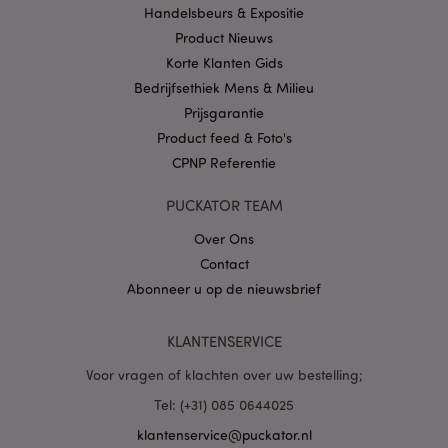
CookieScript
Handelsbeurs & Expositie
.puckator.nl
Product Nieuws
Korte Klanten Gids
Bedrijfsethiek Mens & Milieu
Prijsgarantie
Product feed & Foto's
X-Magento-Vary
1 dag
Adobe Inc.
www.puckator.nl
CPNP Referentie
PUCKATOR TEAM
Privacybeleid van
Google
Over Ons
Contact
Abonneer u op de nieuwsbrief
mage-cache-storage
1
Adobe Inc.
www.puckator.nl
KLANTENSERVICE
Voor vragen of klachten over uw bestelling;
Tel: (+31) 085 0644025
PHPSESSID
1 dag
PHP.net
.www.puckator.nl
klantenservice@puckator.nl