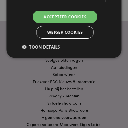
ACCEPTEER COOKIES
WEIGER COOKIES
PRAKTISCHE LINKS
TOON DETAILS
Bezorging/Verzending
Veelgestelde vragen
Aanbiedingen
Strikt noodzakelijke
Prestatie
Gerichte
Betaalwijzen
Functionaliteits
Puckator EDC Nieuws & Informatie
Strikt noodzakelijke cookies maken
Hulp bij het bestellen
kernfunctionaliteit van de website mogelijk, zoals
Privacy / rechten
gebruikersaanmelding en accountbeheer. Zonder
strikt noodzakelijke cookies kan de website niet
Virtuele showroom
goed gebruikt worden.
Homexpo Paris Showroom
Provider
/
Algemene voorwaarden
Naam
Verv
Domein
Gepersonaliseerd Maatwerk Eigen Label
CookieScriptConsent
1 