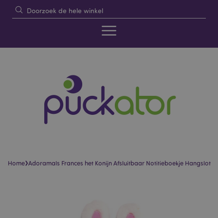
›
Home
Adoramals Frances het Konijn Afsluitbaar Notitieboekje Hangslot
Skip
Skip
to
to
the
the
end
beginning