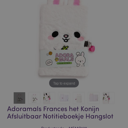
of
of
the
the
images
images
gallery
gallery
Tap to expand
Adoramals Frances het Konijn
Afsluitbaar Notitieboekje Hangslot