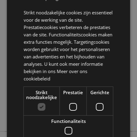
Gewicht:
80 g/m²
Strikt noodzakelijke cookies zijn essentieel
Product Bron:
voor de werking van de site.
Zoekt u meer informatie over kopen bij Puckator?
Prestatiecookies verbeteren de prestaties
Lees dan onze
klanten informatie gids.
van de site. Functionaliteitscookies maken
extra functies mogelijk. Targetingcookies
worden gebruikt voor het personaliseren
Product eigenschappen
van advertenties en het bijhouden van
Meer
Hoogte 27cm Breedte 15cm Diepte 2cm
analyses. U kunt ook meer informatie
informatie
5055071509803
bekijken in ons
Meer over ons
36
cookiebeleid
0.356000
Strikt
Prestatie
Gerichte
Nee
noodzakelijke
Nee
Nee
Adoramals
Functionaliteits