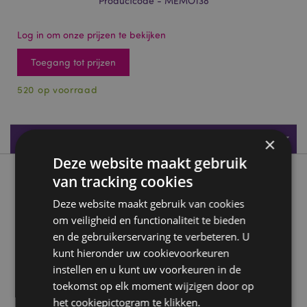
Productcode - MEMO138
Log in om onze prijzen te bekijken
Toegang tot prijzen
520 op voorraad
Productspecificaties
×
Deze website maakt gebruik
van tracking cookies
Product beschrijving
Deze website maakt gebruik van cookies
Adoramals Frances het Konijn Afsluitbaar Notitieboekje
om veiligheid en functionaliteit te bieden
Hangslot
en de gebruikerservaring te verbeteren. U
Materiaal:
polyester, papier en karton
kunt hieronder uw cookievoorkeuren
instellen en u kunt uw voorkeuren in de
Boektype:
A5 gelinieerd met een hangslot en sleutel.
toekomst op elk moment wijzigen door op
Aantal pagina's:
80
het cookiepictogram te klikken.