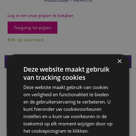
Productcode - MEMO119
Log in om onze prijzen te bekijken
Toegang tot prijzen
888 op voorraad
×
Productspecificaties
Deze website maakt gebruik
van tracking cookies
Product beschrijving
Deze website maakt gebruik van cookies
om veiligheid en functionaliteit te bieden
Adoramals Octopus Fluffig Notitieboekje
en de gebruikerservaring te verbeteren. U
Materiaal:
Polyester, Papier en karton
kunt hieronder uw cookievoorkeuren
Soort boek:
Gelinieerd Hardback
instellen en u kunt uw voorkeuren in de
Aantal pagina's:
80
toekomst op elk moment wijzigen door op
het cookiepictogram te klikken.
Gewicht:
80 g/m²