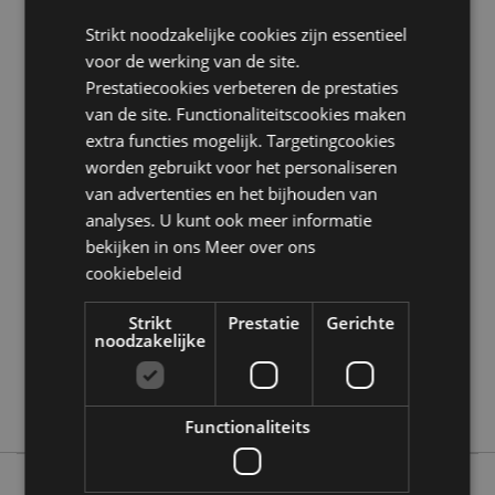
Strikt noodzakelijke cookies zijn essentieel
Product Bron:
voor de werking van de site.
Zoekt u meer informatie over kopen bij Puckator?
Prestatiecookies verbeteren de prestaties
Lees dan onze
klanten informatie gids.
van de site. Functionaliteitscookies maken
extra functies mogelijk. Targetingcookies
Product eigenschappen
worden gebruikt voor het personaliseren
van advertenties en het bijhouden van
Meer
Hoogte 17cm Breedte 16cm Diepte 2cm
informatie
analyses. U kunt ook meer informatie
5055071794827
bekijken in ons
Meer over ons
48
cookiebeleid
0.250000
Nee
Strikt
Prestatie
Gerichte
noodzakelijke
Nee
Nee
Adoramals
Functionaliteits