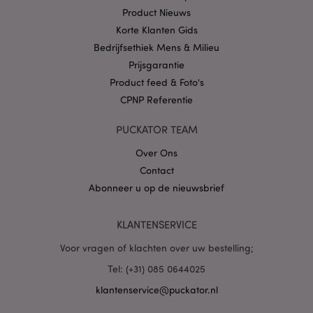
.puckator.nl
Product Nieuws
Korte Klanten Gids
Bedrijfsethiek Mens & Milieu
Prijsgarantie
Product feed & Foto's
X-Magento-Vary
1 dag
Adobe Inc.
CPNP Referentie
www.puckator.nl
PUCKATOR TEAM
Privacybeleid van
Google
Over Ons
Contact
Abonneer u op de nieuwsbrief
mage-cache-storage
1
Adobe Inc.
www.puckator.nl
KLANTENSERVICE
Voor vragen of klachten over uw bestelling;
Tel: (+31) 085 0644025
PHPSESSID
1 dag
PHP.net
.www.puckator.nl
klantenservice@puckator.nl