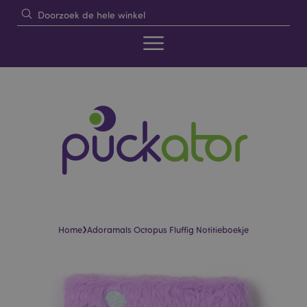
›
Home
Adoramals Octopus Fluffig Notitieboekje
Skip
Skip
to
to
the
the
end
beginning