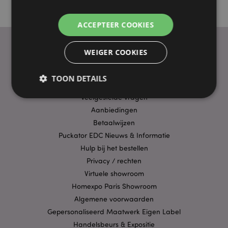
ACCEPTEER COOKIES
WEIGER COOKIES
PRAKTISCHE LINKS
TOON DETAILS
Bezorging/Verzending
Veelgestelde vragen
Aanbiedingen
Strikt noodzakelijke
Prestatie
Gerichte
Betaalwijzen
Functionaliteits
Puckator EDC Nieuws & Informatie
Hulp bij het bestellen
Strikt noodzakelijke cookies maken
kernfunctionaliteit van de website mogelijk, zoals
Privacy / rechten
gebruikersaanmelding en accountbeheer. Zonder
Virtuele showroom
strikt noodzakelijke cookies kan de website niet
goed gebruikt worden.
Homexpo Paris Showroom
Algemene voorwaarden
Provider
/
Naam
Verv
Domein
Gepersonaliseerd Maatwerk Eigen Label
CookieScriptConsent
1 
CookieScript
Handelsbeurs & Expositie