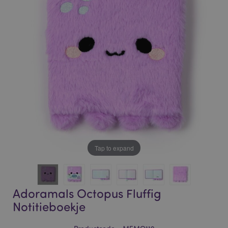
of
of
the
the
images
images
gallery
gallery
Tap to expand
Adoramals Octopus Fluffig
Notitieboekje