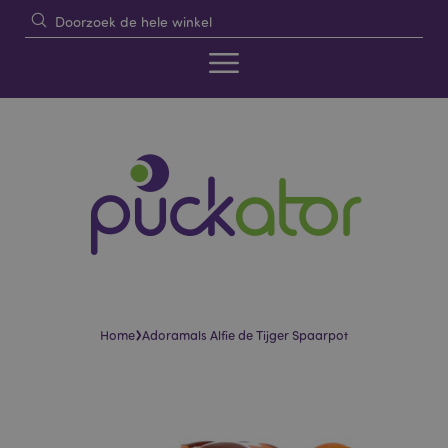
›
Home
Adoramals Alfie de Tijger Spaarpot
Skip
Skip
to
to
the
the
end
beginning