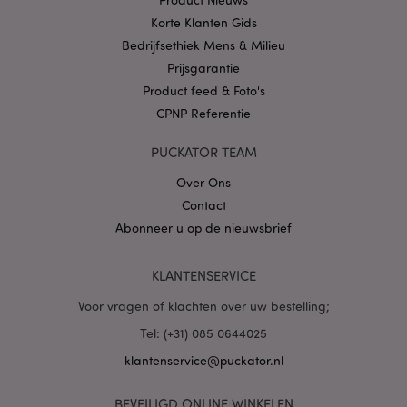
Korte Klanten Gids
Bedrijfsethiek Mens & Milieu
Prijsgarantie
Product feed & Foto's
X-Magento-Vary
1 dag
Adobe Inc.
CPNP Referentie
www.puckator.nl
PUCKATOR TEAM
Privacybeleid van
Over Ons
Google
Contact
Abonneer u op de nieuwsbrief
mage-cache-storage
1
Adobe Inc.
KLANTENSERVICE
www.puckator.nl
Voor vragen of klachten over uw bestelling;
Tel: (+31) 085 0644025
PHPSESSID
1 dag
PHP.net
klantenservice@puckator.nl
.www.puckator.nl
BEVEILIGD ONLINE WINKELEN