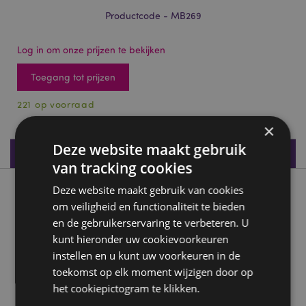
Productcode - MB269
Log in om onze prijzen te bekijken
Toegang tot prijzen
221 op voorraad
×
Deze website maakt gebruik
Productspecificaties
van tracking cookies
Deze website maakt gebruik van cookies
Product beschrijving
om veiligheid en functionaliteit te bieden
en de gebruikerservaring te verbeteren. U
Adoramals Alfie de Tijger Spaarpot
kunt hieronder uw cookievoorkeuren
Materiaal:
Dolomiet keramiek
instellen en u kunt uw voorkeuren in de
Productinformatie:
De inhoud is toegankelijk via een
toekomst op elk moment wijzigen door op
stop aan de onderkant.
het cookiepictogram te klikken.