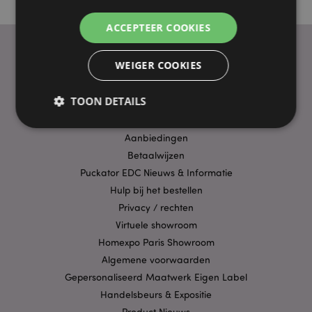
ACCEPTEER COOKIES
WEIGER COOKIES
PRAKTISCHE LINKS
TOON DETAILS
Bezorging/Verzending
Veelgestelde vragen
Aanbiedingen
Betaalwijzen
Strikt noodzakelijke
Prestatie
Gerichte
Puckator EDC Nieuws & Informatie
Functionaliteits
Hulp bij het bestellen
Strikt noodzakelijke cookies maken
Privacy / rechten
kernfunctionaliteit van de website mogelijk, zoals
gebruikersaanmelding en accountbeheer. Zonder
Virtuele showroom
strikt noodzakelijke cookies kan de website niet
Homexpo Paris Showroom
goed gebruikt worden.
Algemene voorwaarden
Provider
/
Naam
Verv
Gepersonaliseerd Maatwerk Eigen Label
Domein
Handelsbeurs & Expositie
CookieScriptConsent
1 
CookieScript
.puckator.nl
Product Nieuws