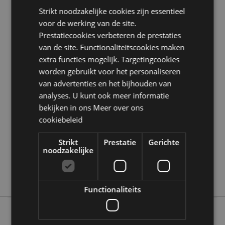
Product Bron:
Strikt noodzakelijke cookies zijn essentieel
Zoekt u meer informatie over kopen bij Puckator?
voor de werking van de site.
Lees dan onze
klanten informatie gids.
Prestatiecookies verbeteren de prestaties
van de site. Functionaliteitscookies maken
extra functies mogelijk. Targetingcookies
Product eigenschappen
worden gebruikt voor het personaliseren
Meer
Hoogte 8.5cm Breedte 12.5cm Diepte 10.5cm
van advertenties en het bijhouden van
informatie
5055071506253
analyses. U kunt ook meer informatie
36
bekijken in ons
Meer over ons
cookiebeleid
0.332000
Nee
Strikt
Prestatie
Gerichte
Nee
noodzakelijke
Nee
Adoramals
Functionaliteits