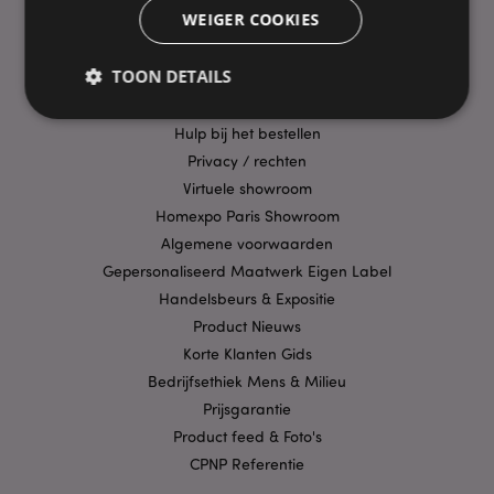
WEIGER COOKIES
Veelgestelde vragen
Aanbiedingen
TOON DETAILS
Betaalwijzen
Puckator EDC Nieuws & Informatie
Hulp bij het bestellen
Privacy / rechten
Strikt noodzakelijke
Prestatie
Gerichte
Virtuele showroom
Functionaliteits
Homexpo Paris Showroom
Strikt noodzakelijke cookies maken
Algemene voorwaarden
kernfunctionaliteit van de website mogelijk, zoals
Gepersonaliseerd Maatwerk Eigen Label
gebruikersaanmelding en accountbeheer. Zonder
strikt noodzakelijke cookies kan de website niet
Handelsbeurs & Expositie
goed gebruikt worden.
Product Nieuws
Provider
/
Naam
Verv
Korte Klanten Gids
Domein
Bedrijfsethiek Mens & Milieu
CookieScriptConsent
1 
CookieScript
.puckator.nl
Prijsgarantie
Product feed & Foto's
CPNP Referentie