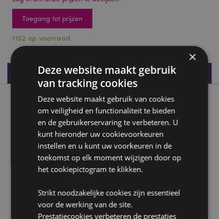
Toegang tot prijzen
1152 op voorraad
×
Deze website maakt gebruik
Productspecificaties
van tracking cookies
Deze website maakt gebruik van cookies
Product beschrijving
om veiligheid en functionaliteit te bieden
en de gebruikerservaring te verbeteren. U
Torino Borgo Medievale 3D Zee & Strand Souvenir Magneet
kunt hieronder uw cookievoorkeuren
Materiaal:
Kunsthars en metaal
instellen en u kunt uw voorkeuren in de
toekomst op elk moment wijzigen door op
Product Bron:
het cookiepictogram te klikken.
Zoekt u meer informatie over kopen bij Puckator?
Lees dan onze
klanten informatie gids.
Strikt noodzakelijke cookies zijn essentieel
voor de werking van de site.
Prestatiecookies verbeteren de prestaties