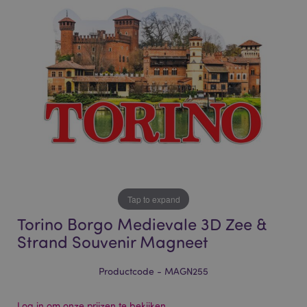
of
of
the
the
images
images
gallery
gallery
Tap to expand
Torino Borgo Medievale 3D Zee &
Strand Souvenir Magneet
Productcode - MAGN255
Log in om onze prijzen te bekijken