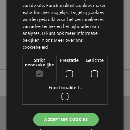
Product eigenschappen
van de site. Functionaliteitscookies maken
Meer
Hoogte 8cm Breedte 5cm
extra functies mogelijk. Targetingcookies
informatie
5055071795114
worden gebruikt voor het personaliseren
144
van advertenties en het bijhouden van
analyses. U kunt ook meer informatie
0.057000
bekijken in ons
Meer over ons
Ja
cookiebeleid
Nee
Nee
Strikt
Prestatie
Gerichte
noodzakelijke
Functionaliteits
PRAKTISCHE LINKS
ACCEPTEER COOKIES
Bezorging/Verzending