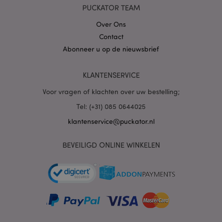
PUCKATOR TEAM
X-Magento-Vary
1 dag
Adobe Inc.
Over Ons
www.puckator.nl
Contact
Abonneer u op de nieuwsbrief
Privacybeleid van
Google
KLANTENSERVICE
Voor vragen of klachten over uw bestelling;
Tel: (+31) 085 0644025
mage-cache-storage
1
Adobe Inc.
www.puckator.nl
klantenservice@puckator.nl
BEVEILIGD ONLINE WINKELEN
PHPSESSID
1 dag
PHP.net
.www.puckator.nl