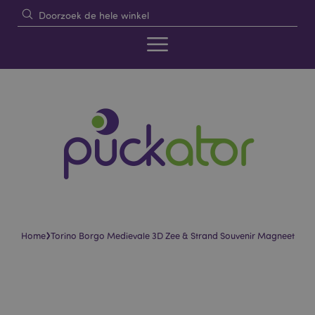
›
Home
Torino Borgo Medievale 3D Zee & Strand Souvenir Magneet
Skip
Skip
to
to
the
the
end
beginning