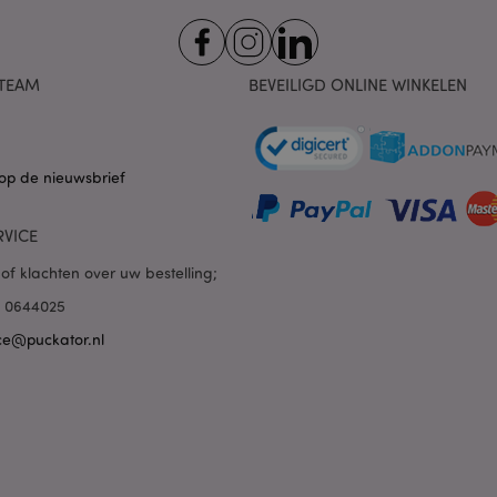
Domein
nt
1 maand
Deze cookie wordt gebruikt
CookieScript
Script.com-service om de c
.puckator.nl
van bezoekers te onthoude
van Cookie-Script.com is n
TEAM
BEVEILIGD ONLINE WINKELEN
correct te werken.
1 dag 16 uur
De X-Magento-Vary-cookie 
Adobe Inc.
het Magento 2-systeem om 
www.puckator.nl
versie van een pagina die d
aangevraagd, is gewijzigd. 
Privacybeleid van Google
op de nieuwsbrief
mogelijk om verschillende v
pagina in de cache op te sl
Varnish.
RVICE
e
1 dag
Deze cookie wordt gebruikt
Adobe Inc.
inhoud in de browser te ve
www.puckator.nl
of klachten over uw bestelling;
pagina's sneller te laten lad
85 0644025
1 dag 16 uur
Cookie gegenereerd door ap
PHP.net
van de PHP-taal. Dit is een 
.www.puckator.nl
ce@puckator.nl
algemene doeleinden die w
variabelen van gebruikersse
onderhouden. Het is norma
willekeurig gegenereerd nu
wordt gebruikt, kan specifiek
maar een goed voorbeeld i
een ingelogde status voor e
pagina's.
1 dag
De waarde van deze cookie a
Adobe Inc.