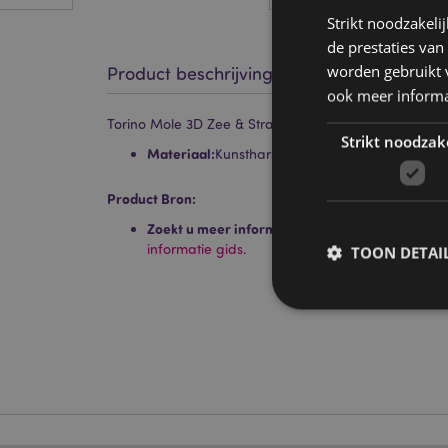
Strikt noodzakeli
de prestaties van
worden gebruikt v
Product beschrijving
ook meer informa
Torino Mole 3D Zee & Strand Souvenir Magneet
Strikt noodzak
Materiaal:
Kunsthars en metaal
Product Bron:
Zoekt u meer informatie over kopen bij Puckat
informatie gids.
TOON DETAI
Strikt noodzakelijke
Zonder strikt noodza
Naam