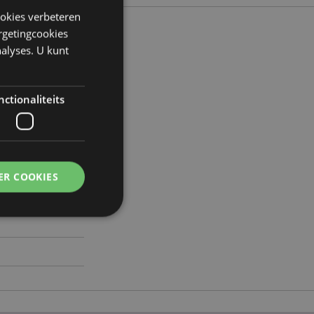
ookies verbeteren
argetingcookies
alyses. U kunt
6cm Breedte 7cm
ctionaliteits
795107
0
ER COOKIES
g en accountbeheer.