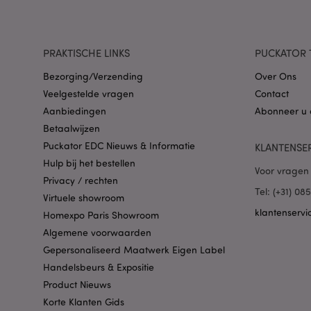
CookieScriptConse
PRAKTISCHE LINKS
PUCKATOR 
Bezorging/Verzending
Over Ons
X-Magento-Vary
Veelgestelde vragen
Contact
Aanbiedingen
Abonneer u 
Betaalwijzen
Puckator EDC Nieuws & Informatie
KLANTENSE
mage-cache-storag
Hulp bij het bestellen
Voor vragen 
Privacy / rechten
Tel: (+31) 0
Virtuele showroom
PHPSESSID
klantenservi
Homexpo Paris Showroom
Algemene voorwaarden
Gepersonaliseerd Maatwerk Eigen Label
Handelsbeurs & Expositie
Product Nieuws
Korte Klanten Gids
mage-cache-sessid