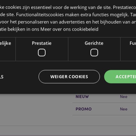
jke cookies zijn essentieel voor de werking van de site. Prestatiec
 de site. Functionaliteitscookies maken extra functies mogelijk. T
oor het personaliseren van advertenties en het bijhouden van an
Product eigenschappen
tie bekijken in ons
Meer over ons cookiebeleid
Meer
Afmetingen
Hoogte 
informatie
elijke
Prestatie
Gerichte
Fun
Barcode
5055071
Hoeveelheid karton
144
or?
Lees dan onze
klanten
Gewicht (kg)
0.05400
LS
WEIGER COOKIES
ACCEPTE
SALE
Ja
NIEUW
Nee
Strikt noodzakelijke
Prestatie
Gerichte
Functionaliteits
PROMO
Nee
 cookies maken kernfunctionaliteit van de website mogelijk, zoals gebruikersaanmeldin
kelijke cookies kan de website niet goed gebruikt worden.
Provider
/
Vervaldatum
Omschrijving