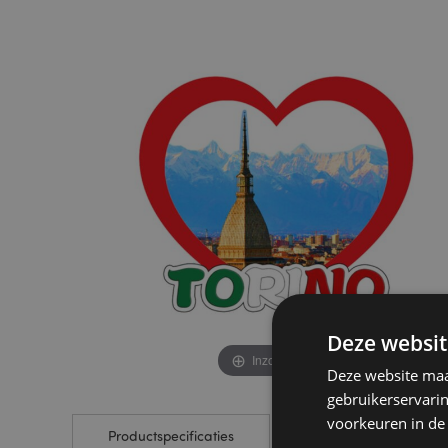
to
to
the
the
end
beginning
of
of
the
the
images
images
gallery
gallery
Deze websit
Inzoomen
Deze website maak
gebruikerservari
voorkeuren in de
Productspecificaties