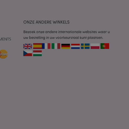
 door de Cookie-
ookievoorkeuren
n. De cookie-banner
oodzakelijk om
ONZE ANDERE WINKELS
Bezoek onze andere internationale websites waar u
wordt gebruikt door
te markeren dat de
uw bestelling in uw voorkeurstaal kunt plaatsen.
oor een gebruiker is
Het maakt het
ersies van dezelfde
aan, bijvoorbeeld
 om het cachen van
rgemakkelijken om
en.
plicaties op basis
identificator voor
ordt gebruikt om
ssies te
al gesproken een
mmer, hoe het
 zijn voor de site,
s het behouden van
en gebruiker tussen
ctiveert het